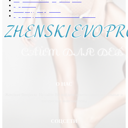
Модная женская одежда и обувь
50
Здоровье
48
Интерьер, декор дома
44
Здоровье, развитие и воспитание детей
41
О НАС
Женские Вопросы. На сайте Вы найдете ответы самые актуальные и
интересные женские темы
СОЦСЕТИ