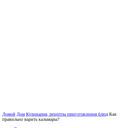
Домой
Дом
Кулинария, рецепты приготовления блюд
Как
правильно варить кальмары?