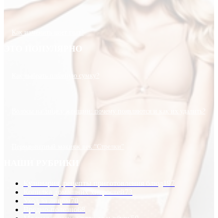
Как изменить цвет глаз?
ЭТО ПОПУЛЯРНО
Как выбрать пляжную сумку?
Волосы на лице у женщин: почему появляются и как их удалить?
Перманентный макияж век “Стрелки”
НАШИ РУБРИКИ
Кулинария, рецепты приготовления блюд
197
Копилка домашних хитростей
73
Уход за лицом
70
Вредно-полезно
68