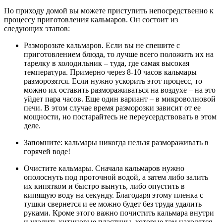
По приходу домой вы можете приступить непосредственно к
процессу приготовления кальмаров. Он состоит из
следующих этапов:
Разморозьте кальмаров. Если вы не спешите с
приготовлением блюда, то лучше всего положить их на
тарелку в холодильник – туда, где самая высокая
температура. Примерно через 8-10 часов кальмары
разморозятся. Если нужно ускорить этот процесс, то
можно их оставить размораживаться на воздухе – на это
уйдет пара часов. Еще один вариант – в микроволновой
печи. В этом случае время разморозки зависит от ее
мощности, но постарайтесь не переусердствовать в этом
деле.
Запомните: кальмары никогда нельзя размораживать в
горячей воде!
Очистите кальмары. Сначала кальмаров нужно
ополоснуть под проточной водой, а затем либо залить
их кипятком и быстро вынуть, либо опустить в
кипящую воду на секунду. Благодаря этому пленка с
тушки свернется и ее можно будет без труда удалить
руками. Кроме этого важно почистить кальмара внутри
и удалить хитиновые пластины, которые там находятся.