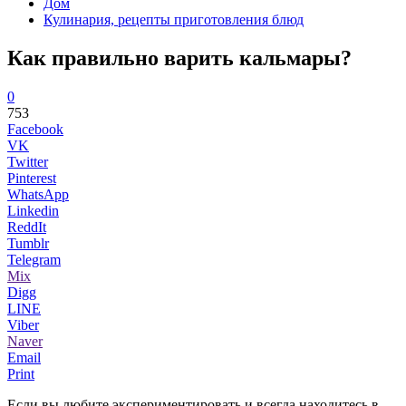
Дом
Кулинария, рецепты приготовления блюд
Как правильно варить кальмары?
0
753
Facebook
VK
Twitter
Pinterest
WhatsApp
Linkedin
ReddIt
Tumblr
Telegram
Mix
Digg
LINE
Viber
Naver
Email
Print
Если вы любите экспериментировать и всегда находитесь в