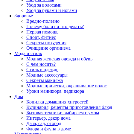
Уход за волосами
Уход за руками и ногами
Здоровье
Вредно-полезно
Почему болит и что делать?
Первая помощь
Спорт, фитнес
Секреты похудения
Очищение организма
Мода и стиль
Модная женская одежда и обувь
С чем носить?
Стиль в одежде
Модные аксессуары
Секреты макияжа
Модные прически, окрашивание волос
Уроки маникюра, педикюра
Дом
Копилка домашних хитростей
Кулинария, рецепты приготовления блюд
Бытовая техника: выбираем с умом
Интерьер, декор дома
Дача, сад, огород
Флора и фауна в доме