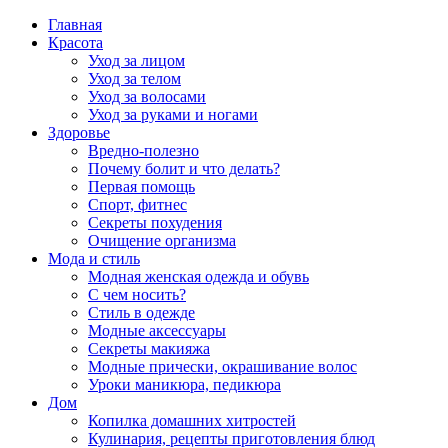
Главная
Красота
Уход за лицом
Уход за телом
Уход за волосами
Уход за руками и ногами
Здоровье
Вредно-полезно
Почему болит и что делать?
Первая помощь
Спорт, фитнес
Секреты похудения
Очищение организма
Мода и стиль
Модная женская одежда и обувь
С чем носить?
Стиль в одежде
Модные аксессуары
Секреты макияжа
Модные прически, окрашивание волос
Уроки маникюра, педикюра
Дом
Копилка домашних хитростей
Кулинария, рецепты приготовления блюд