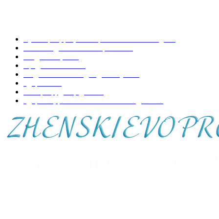
особенной
НАШИ РУБРИКИ
Кулинария, рецепты приготовления блюд
197
Копилка домашних хитростей
73
Уход за лицом
70
Вредно-полезно
68
Модная женская одежда и обувь
50
Здоровье
48
Интерьер, декор дома
44
Здоровье, развитие и воспитание детей
41
О НАС