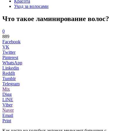
Красота
Уход за волосами
Что такое ламинирование волос?
0
889
Facebook
VK
Twitter
Pinterest
WhatsApp
Linkedin
ReddIt
Tumblr
Telegram
Mix
Digg
LINE
Viber
Naver
Email
Print
Как часто на голубых экранах мелькают барышни с