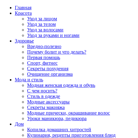
Главная
Красота
Уход за лицом
Уход за телом
Уход за волосами
Уход за руками и ногами
Здоровье
Вредно-полезно
Почему болит и что делать?
Первая помощь
Спорт, фитнес
Секреты похудения
Очищение организма
Мода и стиль
Модная женская одежда и обувь
С чем носить?
Стиль в одежде
Модные аксессуары
Секреты макияжа
Модные прически, окрашивание волос
Уроки маникюра, педикюра
Дом
Копилка домашних хитростей
Кулинария, рецепты приготовления блюд