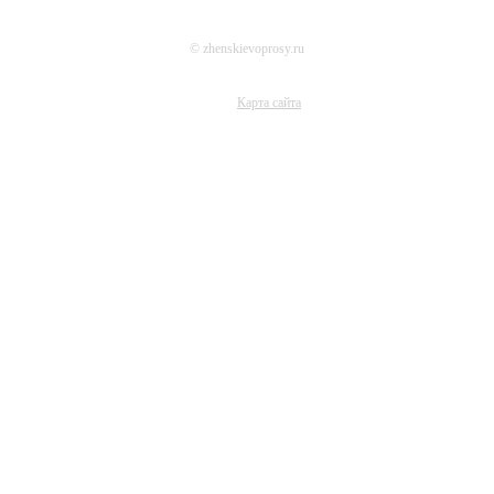
© zhenskievoprosy.ru
Карта сайта