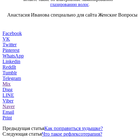
глазированию волос
.
Анастасия Иванова специально для сайта Женские Вопросы
Facebook
VK
Twitter
Pinterest
WhatsApp
Linkedin
ReddIt
Tumblr
Telegram
Mix
Digg
LINE
Viber
Naver
Email
Print
Предыдущая статья
Как поправиться худышке?
Следующая статья
Что такое рефлексотерапия?