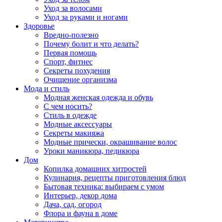
Уход за волосами
Уход за руками и ногами
Здоровье
Вредно-полезно
Почему болит и что делать?
Первая помощь
Спорт, фитнес
Секреты похудения
Очищение организма
Мода и стиль
Модная женская одежда и обувь
С чем носить?
Стиль в одежде
Модные аксессуары
Секреты макияжа
Модные прически, окрашивание волос
Уроки маникюра, педикюра
Дом
Копилка домашних хитростей
Кулинария, рецепты приготовления блюд
Бытовая техника: выбираем с умом
Интерьер, декор дома
Дача, сад, огород
Флора и фауна в доме