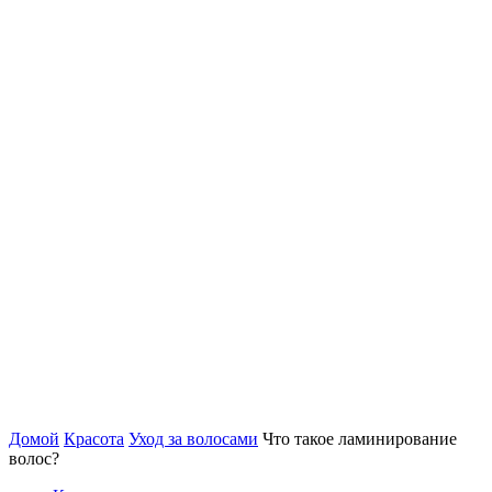
Домой
Красота
Уход за волосами
Что такое ламинирование
волос?