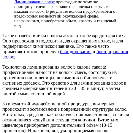
Ламинирование волос
происходит по тому же
принципу– специальная защитная пленка покрывает
каждый волосок. В результате волосы предохраняются от
вредоносных воздействий окружающей среды,
излечиваются, приобретают объем, красоту и глянцевый
вид.
Такое воздействие на волосы абсолютно безвредно для них.
Оно превосходно подходит и для окрашенных волос, и для
подвергшихся химической завивке. Его также часто
применяют после процедур
блондирования
и
брондирования
волос
.
Технология ламинирования волос в салоне такова:
профессионалы наносят на волосы смесь, состоящую из
протеинов сои, пшеницы, витаминов и биологически
активных добавок. Это средство для ламинирования волос в
среднем выдерживают в течении 20 – 35-и минут, а затем
чистой смывают теплой водой.
За время этой чудодейственной процедуры, во-первых,
происходит восстановление поврежденной структуры волос.
Во-вторых, средство, как оболочка, покрывает волос, спаивая
отслоившиеся чешуйки и секущиеся кончики. В-третьих,
шевелюра приобретает дополнительный объем (10-15
процентов). И наконец, воздухопроницаемая пленка