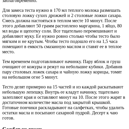
заблаговременно.
Для замеса теста нужно в 170 мл теплого молока размешать
столовую ложку сухих дрожжей и 2 столовые ложки сахара.
Смесь должна настояться в теплом месте 10 минут. После
этого добавляют 50 грамм растоплено маргарина, 1 яйцо, 80
мл воды и щепотку соли. Все тщательно перемешивают и
добавляют муку. Ее нужно ровно столько чтобы тесто было
мягким и не крутым. Чтобы тесто подошло его на 1,5 часа
помещают в емкость смазанную маслом и ставят ее в теплое
место.
Тем временем подготавливают начинку. Пару яблок и груш
очищают от кожуры и режут на небольшие кубики. Добавив
пару столовых ложек сахара и чайную ложку корицы, томят
на небольшом огне 5 минут.
Тесто делят примерно на 15 частей и из каждой раскатывают
небольшую лепешку. Внутрь ее кладут начинку, тщательно
залепляют края и оставляют минут на 10. После этого жарят в
достаточном количестве масла под закрытой крышкой.
Готовые пончики раскладывают на салфетках, чтобы удалить
остатки масла и посыпают сахарной пудрой. Десерт к чаю
готов.