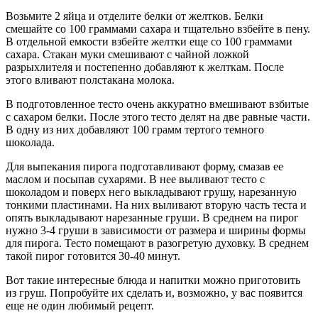
Возьмите 2 яйца и отделите белки от желтков. Белки
смешайте со 100 граммами сахара и тщательно взбейте в пену.
В отдельной емкости взбейте желтки еще со 100 граммами
сахара. Стакан муки смешивают с чайной ложкой
разрыхлителя и постепенно добавляют к желткам. После
этого вливают полстакана молока.
В подготовленное тесто очень аккуратно вмешивают взбитые
с сахаром белки. После этого тесто делят на две равные части.
В одну из них добавляют 100 грамм тертого темного
шоколада.
Для выпекания пирога подготавливают форму, смазав ее
маслом и посыпав сухарями. В нее выливают тесто с
шоколадом и поверх него выкладывают грушу, нарезанную
тонкими пластинами. На них выливают вторую часть теста и
опять выкладывают нарезанные груши. В среднем на пирог
нужно 3-4 груши в зависимости от размера и ширины формы
для пирога. Тесто помещают в разогретую духовку. В среднем
такой пирог готовится 30-40 минут.
Вот такие интересные блюда и напитки можно приготовить
из груш. Попробуйте их сделать и, возможно, у вас появится
еще не один любимый рецепт.