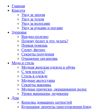
Главная
Красота
Уход за лицом
Уход за телом
Уход за волосами
Уход за руками и ногами
Здоровье
Вредно-полезно
Почему болит и что делать?
Первая помощь
Спорт, фитнес
Секреты похудения
Очищение организма
Мода и стиль
Модная женская одежда и обувь
С чем носить?
Стиль в одежде
Модные аксессуары
Секреты макияжа
Модные прически, окрашивание волос
Уроки маникюра, педикюра
Дом
Копилка домашних хитростей
Кулинария, рецепты приготовления блюд