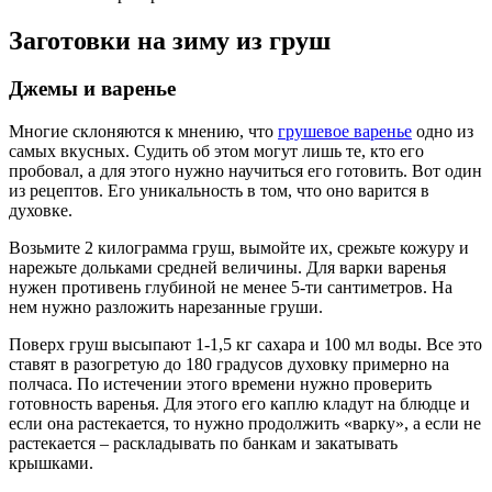
Заготовки на зиму из груш
Джемы и варенье
Многие склоняются к мнению, что
грушевое варенье
одно из
самых вкусных. Судить об этом могут лишь те, кто его
пробовал, а для этого нужно научиться его готовить. Вот один
из рецептов. Его уникальность в том, что оно варится в
духовке.
Возьмите 2 килограмма груш, вымойте их, срежьте кожуру и
нарежьте дольками средней величины. Для варки варенья
нужен противень глубиной не менее 5-ти сантиметров. На
нем нужно разложить нарезанные груши.
Поверх груш высыпают 1-1,5 кг сахара и 100 мл воды. Все это
ставят в разогретую до 180 градусов духовку примерно на
полчаса. По истечении этого времени нужно проверить
готовность варенья. Для этого его каплю кладут на блюдце и
если она растекается, то нужно продолжить «варку», а если не
растекается – раскладывать по банкам и закатывать
крышками.