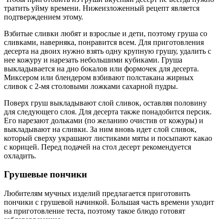
тратить уйму времени. Нижеизложенный рецепт является
подтверждением этому.
Взбитые сливки любят и взрослые и дети, поэтому груша со
сливками, наверняка, понравится всем. Для приготовления
десерта на двоих нужно взять одну крупную грушу, удалить с
нее кожуру и нарезать небольшими кубиками. Груша
выкладывается на дно бокалов или формочек для десерта.
Миксером или блендером взбивают полстакана жирных
сливок с 2-мя столовыми ложками сахарной пудры.
Поверх груш выкладывают слой сливок, оставляя половину
для следующего слоя. Для десерта также понадобится персик.
Его нарезают дольками (по желанию очистив от кожуры) и
выкладывают на сливки. За ним вновь идет слой сливок,
который сверху украшают листиками мяты и посыпают какао
с корицей. Перед подачей на стол десерт рекомендуется
охладить.
Грушевые пончики
Любителям мучных изделий предлагается приготовить
пончики с грушевой начинкой. Большая часть времени уходит
на приготовление теста, поэтому такое блюдо готовят