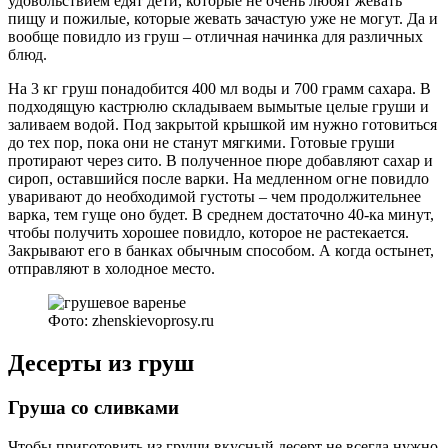
удовольствием едят дети, которые не очень любят жевать
пищу и пожилые, которые жевать зачастую уже не могут. Да и
вообще повидло из груш – отличная начинка для различных
блюд.
На 3 кг груш понадобится 400 мл воды и 700 грамм сахара. В
подходящую кастрюлю складываем вымытые целые груши и
заливаем водой. Под закрытой крышкой им нужно готовиться
до тех пор, пока они не станут мягкими. Готовые груши
протирают через сито. В полученное пюре добавляют сахар и
сироп, оставшийся после варки. На медленном огне повидло
уваривают до необходимой густоты – чем продолжительнее
варка, тем гуще оно будет. В среднем достаточно 40-ка минут,
чтобы получить хорошее повидло, которое не растекается.
Закрывают его в банках обычным способом. А когда остынет,
отправляют в холодное место.
Фото: zhenskievoprosy.ru
Десерты из груш
Груша со сливками
Чтобы приготовить из груши вкусный десерт не всегда нужно