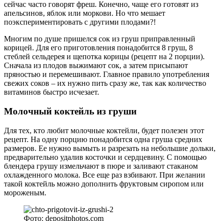
сейчас часто говорят фреш. Конечно, чаще его готовят из
апельсинов, яблок или моркови. Но что мешает
поэкспериментировать с другими плодами?!
Многим по душе пришелся сок из груш приправленный
корицей. Для его приготовления понадобится 8 груш, 8
стеблей сельдерея и щепотка корицы (рецепт на 2 порции).
Сначала из плодов выжимают сок, а затем присыпают
пряностью и перемешивают. Главное правило употребления
свежих соков – их нужно пить сразу же, так как количество
витаминов быстро исчезает.
Молочный коктейль из груши
Для тех, кто любит молочные коктейли, будет полезен этот
рецепт. На одну порцию понадобится одна груша средних
размеров. Ее нужно вымыть и разрезать на небольшие дольки,
предварительно удалив косточки и сердцевину. С помощью
блендера грушу измельчают в пюре и заливают стаканом
охлажденного молока. Все еще раз взбивают. При желании
такой коктейль можно дополнить фруктовым сиропом или
мороженым.
Фото: depositphotos.com