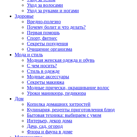
Уход за волосами
Уход за руками и ногами
Здоровье
Вредно-полезно
Почему болит и что делать?
Первая помощь
Спорт, фитнес
Секреты похудения
Очищение организма
Мода и стиль
Модная женская одежда и обувь
С чем носить?
Стиль в одежде
Модные аксессуары
Секреты макияжа
Модные прически, окрашивание волос
Уроки маникюра, педикюра
Дом
Копилка домашних хитростей
Кулинария, рецепты приготовления блюд
Бытовая техника: выбираем с умом
Интерьер, декор дома
Дача, сад, огород
Флора и фауна в доме