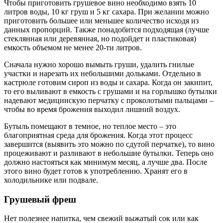
Чтобы приготовить грушевое вино необходимо взять 10
литров воды, 10 кг груш и 5 кг сахара. При желании можно
приготовить большее или меньшее количество исходя из
данных пропорций. Также понадобится подходящая (лучше
стеклянная или деревянная, но подойдет и пластиковая)
емкость объемом не менее 20-ти литров.
Сначала нужно хорошо вымыть груши, удалить гнилые
участки и нарезать их небольшими дольками. Отдельно в
кастрюле готовим сироп из воды и сахара. Когда он закипит,
то его выливают в емкость с грушами и на горлышко бутылки
надевают медицинскую перчатку с проколотыми пальцами –
чтобы во время брожения выходил лишний воздух.
Бутыль помещают в темное, но теплое место – это
благоприятная среда для брожения. Когда этот процесс
завершится (выявить это можно по сдутой перчатке), то вино
процеживают и разливают в небольшие бутылки. Теперь оно
должно настояться как минимум месяц, а лучше два. После
этого вино будет готов к употреблению. Хранят его в
холодильнике или подвале.
Грушевый фреш
Нет полезнее напитка, чем свежий выжатый сок или как