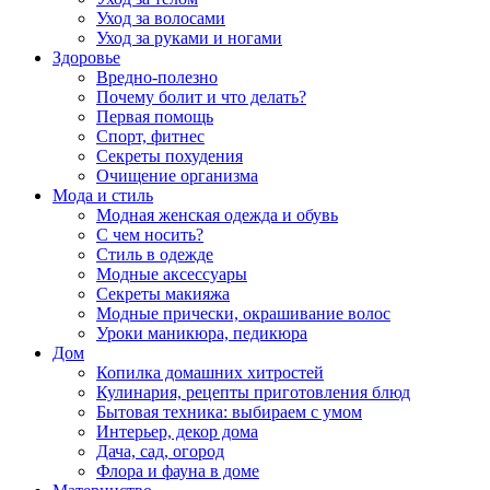
Уход за волосами
Уход за руками и ногами
Здоровье
Вредно-полезно
Почему болит и что делать?
Первая помощь
Спорт, фитнес
Секреты похудения
Очищение организма
Мода и стиль
Модная женская одежда и обувь
С чем носить?
Стиль в одежде
Модные аксессуары
Секреты макияжа
Модные прически, окрашивание волос
Уроки маникюра, педикюра
Дом
Копилка домашних хитростей
Кулинария, рецепты приготовления блюд
Бытовая техника: выбираем с умом
Интерьер, декор дома
Дача, сад, огород
Флора и фауна в доме