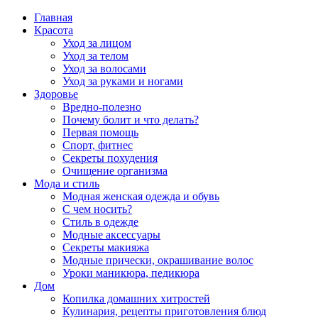
Главная
Красота
Уход за лицом
Уход за телом
Уход за волосами
Уход за руками и ногами
Здоровье
Вредно-полезно
Почему болит и что делать?
Первая помощь
Спорт, фитнес
Секреты похудения
Очищение организма
Мода и стиль
Модная женская одежда и обувь
С чем носить?
Стиль в одежде
Модные аксессуары
Секреты макияжа
Модные прически, окрашивание волос
Уроки маникюра, педикюра
Дом
Копилка домашних хитростей
Кулинария, рецепты приготовления блюд