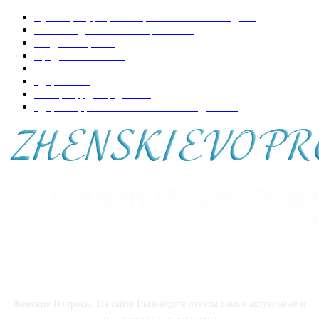
Кулинария, рецепты приготовления блюд
197
Копилка домашних хитростей
73
Уход за лицом
70
Вредно-полезно
68
Модная женская одежда и обувь
50
Здоровье
48
Интерьер, декор дома
44
Здоровье, развитие и воспитание детей
41
О НАС
Женские Вопросы. На сайте Вы найдете ответы самые актуальные и