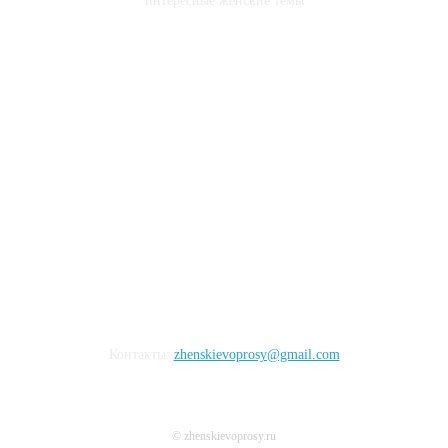
интересные женские темы
СОЦСЕТИ
Контакты:
zhenskievoprosy@gmail.com
© zhenskievoprosy.ru