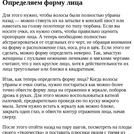
Определяем форму лица
Для этого нужно, чтобы волосы были полностью убраны
назад — можно стянуть их на затылке в конский хвост или
намотать на голову полотенце по типу тюрбана. Если вы
носите очки, их нужно снять, чтобы правильно оценить
пропорции лица. А теперь необходимо полностью
абстрагироваться от отдельных его черт, не обращая внимания
на форму и расположение глаз, носа, рта и щёк. Если этого не
сделать, можно форму определить неверно. Так, зачастую
женщины с пухлыми нежными личиками и мягкими чертами
считают, что у них круглое лицо, хотя в действительности их
лица треугольные или близки к квадратным.
Итак, как теперь определить форму лица? Когда волосы
убраны и очки сняты, нужно постараться как можно более
точно обвести форму лица на отражении в зеркале, поборов
дрожь в руках. Для этого можно воспользоваться ватной
палочкой, предварительно проведя ею по куску мокрого
мыла. Затем нужно встать к зеркалу как можно ближе,
закрыть один глаз, и обвести контур отражения лица, начав
сверху.
После этого отойти назад на пару шагов, посмотреть на плоды
своего «творчества» и поставить плюсики рядом с тремя из