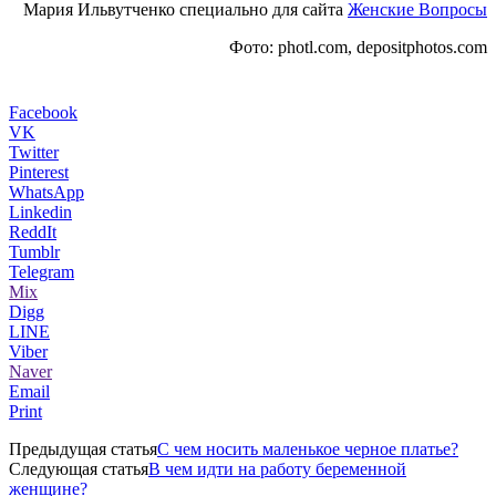
Мария Ильвутченко специально для сайта
Женские Вопросы
Фото: photl.com, depositphotos.com
Facebook
VK
Twitter
Pinterest
WhatsApp
Linkedin
ReddIt
Tumblr
Telegram
Mix
Digg
LINE
Viber
Naver
Email
Print
Предыдущая статья
С чем носить маленькое черное платье?
Следующая статья
В чем идти на работу беременной
женщине?