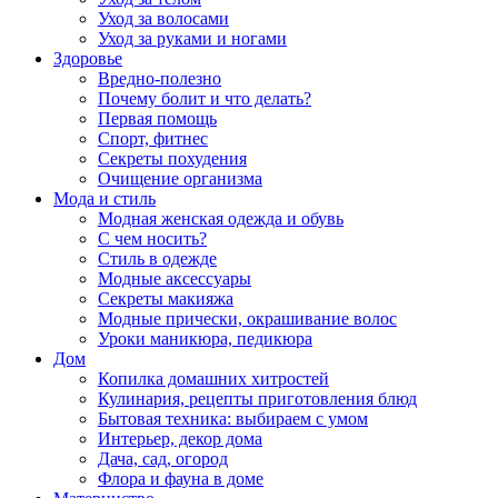
Уход за волосами
Уход за руками и ногами
Здоровье
Вредно-полезно
Почему болит и что делать?
Первая помощь
Спорт, фитнес
Секреты похудения
Очищение организма
Мода и стиль
Модная женская одежда и обувь
С чем носить?
Стиль в одежде
Модные аксессуары
Секреты макияжа
Модные прически, окрашивание волос
Уроки маникюра, педикюра
Дом
Копилка домашних хитростей
Кулинария, рецепты приготовления блюд
Бытовая техника: выбираем с умом
Интерьер, декор дома
Дача, сад, огород
Флора и фауна в доме