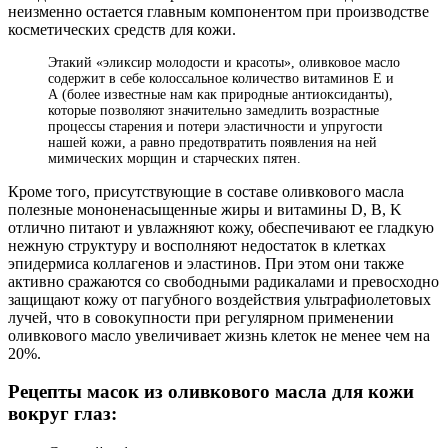
неизменно остается главным компонентом при производстве
косметических средств для кожи.
Этакий «эликсир молодости и красоты», оливковое масло
содержит в себе колоссальное количество витаминов Е и
А (более известные нам как природные антиоксиданты),
которые позволяют значительно замедлить возрастные
процессы старения и потери эластичности и упругости
нашей кожи, а равно предотвратить появления на ней
мимических морщин и старческих пятен.
Кроме того, присутствующие в составе оливкового масла
полезные мононенасыщенные жиры и витамины D, B, K
отлично питают и увлажняют кожу, обеспечивают ее гладкую
нежную структуру и восполняют недостаток в клетках
эпидермиса коллагенов и эластинов. При этом они также
активно сражаются со свободными радикалами и превосходно
защищают кожу от пагубного воздействия ультрафиолетовых
лучей, что в совокупности при регулярном применении
оливкового масло увеличивает жизнь клеток не менее чем на
20%.
Рецепты масок из оливкового масла для кожи
вокруг глаз: