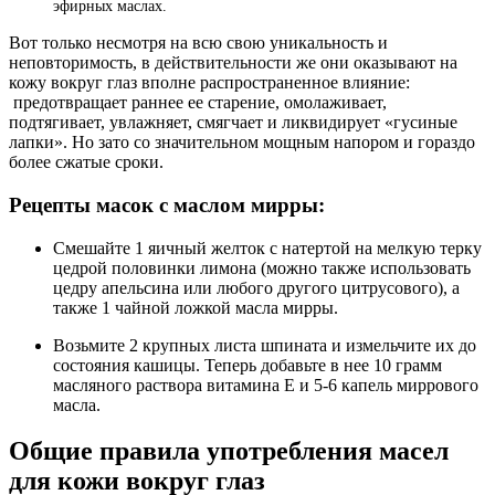
эфирных маслах.
Вот только несмотря на всю свою уникальность и
неповторимость, в действительности же они оказывают на
кожу вокруг глаз вполне распространенное влияние:
предотвращает раннее ее старение, омолаживает,
подтягивает, увлажняет, смягчает и ликвидирует «гусиные
лапки». Но зато со значительном мощным напором и гораздо
более сжатые сроки.
Рецепты масок с маслом мирры:
Смешайте 1 яичный желток с натертой на мелкую терку
цедрой половинки лимона (можно также использовать
цедру апельсина или любого другого цитрусового), а
также 1 чайной ложкой масла мирры.
Возьмите 2 крупных листа шпината и измельчите их до
состояния кашицы. Теперь добавьте в нее 10 грамм
масляного раствора витамина Е и 5-6 капель миррового
масла.
Общие правила употребления масел
для кожи вокруг глаз