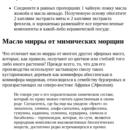
Соедините в равных пропорциях 1 чайную ложку масла
жожоба и масла авокадо. Полученную основу обогатите
2 каплями экстракта мяты и 2 каплями экстракта
фенхеля, и хорошенько размешайте все перечисленные
компоненты в какой-либо керамической посуде.
Масло мирры от мимических морщин
Что отличает масло мирры от многих других эфирных масел,
которые, как правило, получают из цветков или стеблей того
либо иного растения? Прежде всего, то, что для его
производства используют застывшую смолу таких
кустарниковых деревьев как коммифора абиссинская и
коммифора мирровая, относящихся к семейству бурзеровых и
произрастающих на северо-востоке Африки (Эфиопия).
Не говоря уже о его поразительном химическом составе,
который по праву можно считать единственным в своем
роде. Согласитесь, где бы еще вы увидели «букет» из
линалоола, элемена, альфа-санталена, кариофиллена,
гумулена, кадинена, селинена, курцерена, элемола и
бисаболена – терпеноидов, которые, по сути, являются
природным комплексом высокоактивных биологических
веществ, достаточно редко встречающихся в прочих