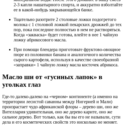
2-3 капли нашатырного спирта, и аккуратно взболтайте
ее в какой-нибудь закрывающейся банке.
Тщательно разотрите 2 столовые ложки подогретого
молока с 1 столовой ложкой пекарских дрожжей до тех
пор, пока последние полностью в нем не растворяться.
Когда «закваска» будет готова, влейте в нее 1 чайную
ложку абрикосового масла.
При помощи блендера приготовьте фруктово-овощное
пюре из половинки банана и аналогичного количества
сырого картофеля, используя в качестве своеобразной
«заправки» 1 чайную ложку масла косточек абрикоса.
Масло ши от «гусиных лапок» в
уголках глаз
Где-то далеко-далеко на «черном» континенте (а именно на
территории лесистой саванны между Нигерией и Мали)
произрастает чудо африканской флоры – дерево ши, оно же
Вителлария удивительная, оно же дерево карите, оно же
сальное дерево. Вот только, как бы вы его не называли, сути
дела и его косметических свойств это нисколько не меняет.