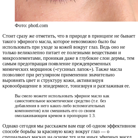
Фото: photl.com
Стоит сразу же отметить, что в природе в принципе не бывает
такого эфирного масла, которое невозможно было бы
использовать при уходе за кожей вокруг глаз. Ведь оно не
только великолепно питает ее полезными веществами и
микроэлементами, проникая даже в глубокие слои дермы, тем
самым предотвращая появление преждевременных
мимических морщинок («гусиных лапок»). Также масла
позволяют при регулярном применении значительно
выровнять цвет и структуру кожи, активизируя
кровообращение в эпидермисе, тонизируя и разглаживая ее.
Вы смело можете использовать эфирное масло как
самостоятельное косметическое средство (т.е. без
добавления в него каких-либо вспомогательных
компонентов) или смешивать его со своим
омолаживающим кремом в пропорции 1:3.
Однако сегодня мы расскажем вам еще об одном эффективном
способе борьбы за красивую кожу вокруг глаз — о
специальных масках на основе тех или иных эфирных масел.