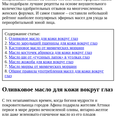
Мы подобрали лучшие рецепты на основе внушительного
количества одобрительных отзывов на многочисленных
женских форумах. И самое главное – составили небольшой
рейтинг наиболее популярных эфирных масел для ухода за
периорбитальной зоной лица.
Содержание статьи:
1.
Оливковое масло для кожи вокруг глаз
2.
Масло зародышей пшеницы для кожи вокруг глаз
3.
Касторовое масло от мимических морщин
4.
Масло косточек абрикоса для кожи вокруг глаз
5.
Масло ши от «гусиных лапок» в уголках глаз
6.
Масло жожоба для кожи вокруг глаз
7.
Масло мирры от мимических морщин
8.
Общие правила употребления масел для кожи вокруг
глаз
Оливковое масло для кожи вокруг глаз
С тех незапамятных времен, когда богиня мудрости и
покровительница городов Афина подарила жителям Аттики
первое в мире дерево вечнозеленой оливы, янтарно-желтое
или даже зеленовато-горчичное масло из его плодов