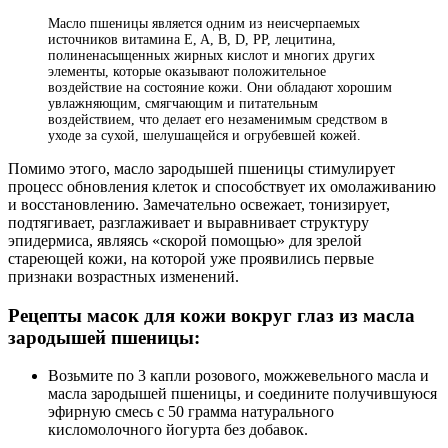
Масло пшеницы является одним из неисчерпаемых
источников витамина E, A, B, D, PP, лецитина,
полиненасыщенных жирных кислот и многих других
элементы, которые оказывают положительное
воздействие на состояние кожи. Они обладают хорошим
увлажняющим, смягчающим и питательным
воздействием, что делает его незаменимым средством в
уходе за сухой, шелушащейся и огрубевшей кожей.
Помимо этого, масло зародышей пшеницы стимулирует
процесс обновления клеток и способствует их омолаживанию
и восстановлению. Замечательно освежает, тонизирует,
подтягивает, разглаживает и выравнивает структуру
эпидермиса, являясь «скорой помощью» для зрелой
стареющей кожи, на которой уже проявились первые
признаки возрастных изменений.
Рецепты масок для кожи вокруг глаз из масла
зародышей пшеницы:
Возьмите по 3 капли розового, можжевельного масла и
масла зародышей пшеницы, и соедините получившуюся
эфирную смесь с 50 грамма натурального
кисломолочного йогурта без добавок.