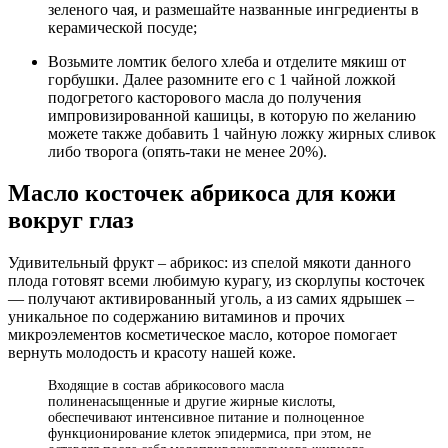
зеленого чая, и размешайте названные ингредиенты в
керамической посуде;
Возьмите ломтик белого хлеба и отделите мякиш от
горбушки. Далее разомните его с 1 чайной ложкой
подогретого касторового масла до получения
импровизированной кашицы, в которую по желанию
можете также добавить 1 чайную ложку жирных сливок
либо творога (опять-таки не менее 20%).
Масло косточек абрикоса для кожи
вокруг глаз
Удивительный фрукт – абрикос: из спелой мякоти данного
плода готовят всеми любимую курагу, из скорлупы косточек
— получают активированный уголь, а из самих ядрышек –
уникальное по содержанию витаминов и прочих
микроэлементов косметическое масло, которое помогает
вернуть молодость и красоту нашей коже.
Входящие в состав абрикосового масла
полиненасыщенные и другие жирные кислоты,
обеспечивают интенсивное питание и полноценное
функционирование клеток эпидермиса, при этом, не