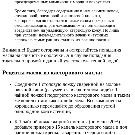
преждевременных мимических морщин вокруг глаз.
Кроме того, благодаря содержанию в нем альмитиновой,
стеариновой, олеиновой и линолевой кислоты,
касторовое масло отличается также своим прекрасным
омолаживающим, разглаживающим и подтягивающим
воздействием на увядающую, стареющую кожу. Но лишь
при условии незамедлительного лечения «гусиных
лапок» на самых ранних стадиях их возникновения.
Внимание! Будьте осторожны и остерегайтесь попадания
масла на слизистые оболочки. А в случае попадания —
тщательно промойте данный участок тела теплой водой.
Рецепты масок из касторового масла:
Соедините 1 столовую ложку сваренной на молоке
овсяной каши (разумеется, в еще теплом виде) с 1
чайной ложкой подогретого касторового масла и таким
же количеством какого-либо меда. Все компоненты
хорошенько перемешайте до образования густой
однородной консистенции;
К 1 чайной ложке жирной сметаны (не менее 20%)
добавьте примерно 15 капель касторового масла и пол
чайной ложки крепко заваренного черного либо