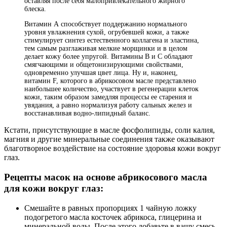
оставляя после себя малопривлекательного жирного
блеска.
Витамин А способствует поддержанию нормального
уровня увлажнения сухой, огрубевшей кожи, а также
стимулирует синтез естественного коллагена и эластина,
тем самым разглаживая мелкие морщинки и в целом
делает кожу более упругой. Витамины В и С обладают
смягчающими и общетонизирующими свойствами,
одновременно улучшая цвет лица. Ну и, наконец,
витамин F, которого в абрикосовом масле представлено
наибольшее количество, участвует в регенерации клеток
кожи, таким образом замедляя процессы ее старения и
увядания, а равно нормализуя работу сальных желез и
восстанавливая водно-липидный баланс.
Кстати, присутствующие в масле фосфолипиды, соли калия,
магния и другие минеральные соединения также оказывают
благотворное воздействие на состояние здоровья кожи вокруг
глаз.
Рецепты масок на основе абрикосового масла
для кожи вокруг глаз:
Смешайте в равных пропорциях 1 чайную ложку
подогретого масла косточек абрикоса, глицерина и
минеральной воды. После этого добавьте в вашу смесь