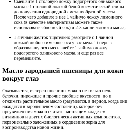
Смешайте 1 столовую ложку подогретого оливкового
масла с 1 столовой ложкой белой косметической глины
до получения однородной сметанообразной массы.
После чего добавьте в нее 1 чайную ложку лимонного
сока (в качестве альтернативы можете также
использовать яблочный сок) и 2-3 капли мятного масла;
1 яичный желток тщательно разотрите с 1 чайной
ложкой любого имеющегося у вас меда. Теперь в
образовавшуюся смесь влейте 1 чайную ложку
подогретого оливкового масла, и еще раз все
перемешайте.
Масло зародышей пшеницы для кожи
вокруг глаз
Оказывается, из зерен пшеницы можно не только печь
булочки, пирожные и прочие сдобные вкусности, но и
отжимать растительное масло (разумеется, в период, когда они
находятся в зародышевом состоянии), которое без
преувеличения можно считать настоящим кладезем
витаминов и других биологически активных компонентов,
первоначально заложенных в сердцевине зерна для
воспроизводства новой жизни.