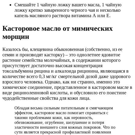
Смешайте 1 чайную ложку вашего масла, 1 чайную
ложку крепко заваренного черного чая и несколько
капель масляного раствора витамина А или Е.
Касторовое масло от мимических
морщин
Казалось бы, клещевина обыкновенная (собственно, из ее
семян и производят касторку) – это однолетнее ядовитое
растение семейства молочайных, в содержании которого
присутствует достаточно высокая концентрация
токсальбумина рицина и алкалоида рицинина, являющаяся в
количестве всего 0,3 мг/кг смертельной дозой даже здорового
взрослого человека. Однако, как ни странно, именно это
химическое соединение, представленное в касторовом масле в
виде рицинолеиновой кислоты, и обусловило его поистине
чудодейственные свойства для кожи лица.
Обладая весьма сильным питательным и смягчающим
эффектом, касторовое масло помогает справиться с
такими проблемами кожи, как неровность,
обезвоживание, огрубение, шелушение и потеря
эластичности внешнего слоя кожных покровов. Что по
сути является прекрасной профилактикой появления