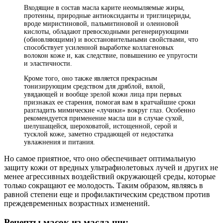
Входящие в состав масла карите неомыляемые жиры,
протеины, природные антиоксиданты и триглицериды,
вроде миристиновой, пальмитиновой и олеиновой
кислоты, обладают превосходными регенерирующими
(обновляющими) и восстановительными свойствами, что
способствует усиленной выработке коллагеновых
волокон коже и, как следствие, повышению ее упругости
и эластичности.
Кроме того, оно также является прекрасным
тонизирующим средством для дряблой, вялой,
увядающей и вообще зрелой кожи лица при первых
признаках ее старения, помогая вам в кратчайшие сроки
разгладить мимические «лучики» вокруг глаз. Особенно
рекомендуется применение масла ши в случае сухой,
шелушащейся, шероховатой, истощенной, серой и
тусклой коже, заметно страдающей от недостатка
увлажнения и питания.
Но самое приятное, что оно обеспечивает оптимальную
защиту кожи от вредных ультрафиолетовых лучей и других не
менее агрессивных воздействий окружающей среды, которые
только сокращают ее молодость. Таким образом, являясь в
равной степени еще и профилактическим средством против
преждевременных возрастных изменений.
Рецепты масок из масла ши: