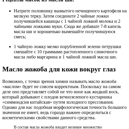
Натрите половинку вымытого нечищеного картофеля на
мелкую терку. Затем соедините 2 чайные ложки
получившейся кашицы с 1 чайной ложкой молока и 2
чайными ложками муки. Сюда же добавьте 7-8 капель
масла ши и хорошенько вымешайте получившуюся
смесь;
1 чайную ложку мелко порубленной зелени петрушки
смешайте с 10 граммами растопленного сливочного
масла либо маргарина и 1 чайной ложкой масла ши.
Масло жожоба для кожи вокруг глаз
Возможно, с точки зрения химии называть масло жожоба
«маслом» будет не совсем корректным. Поскольку на самом
деле оно представляет собой не что иное как жидкий воск,
который добывают с плодов вечнозеленого кустарника
«симмондсия китайская» путем холодного прессования.
Однако для нас подобная морфологическая точность большого
значения не имеет, ведь гораздо важнее определиться с
косметическими свойствами данного средства.
В состав масла жожоба входит великое множество