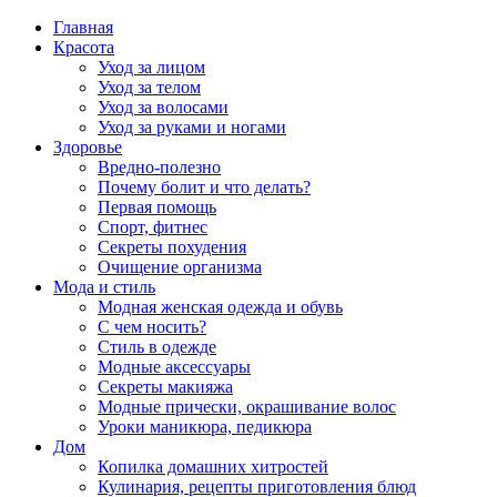
Главная
Красота
Уход за лицом
Уход за телом
Уход за волосами
Уход за руками и ногами
Здоровье
Вредно-полезно
Почему болит и что делать?
Первая помощь
Спорт, фитнес
Секреты похудения
Очищение организма
Мода и стиль
Модная женская одежда и обувь
С чем носить?
Стиль в одежде
Модные аксессуары
Секреты макияжа
Модные прически, окрашивание волос
Уроки маникюра, педикюра
Дом
Копилка домашних хитростей
Кулинария, рецепты приготовления блюд