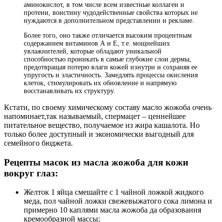
аминокислот, в том числе всем известные коллаген и
протеин, воистину чудодейственные свойства которых не
нуждаются в дополнительном представлении и рекламе.
Более того, оно также отличается высоким процентным
содержанием витаминов А и Е, т.е. мощнейших
увлажнителей, которые обладают уникальной
способностью проникать в самые глубокие слои дермы,
предотвращая потерю влаги кожей изнутри и сохраняя ее
упругость и эластичность. Замедлять процессы окисления
клеток, стимулировать их обновление и напрямую
восстанавливать их структуру.
Кстати, по своему химическому составу масло жожоба очень
напоминает,так называемый, спермацет – ценнейшее
питательное вещество, получаемое из жира кашалота. Но
только более доступный и экономически выгодный для
семейного бюджета.
Рецепты масок из масла жожоба для кожи
вокруг глаз:
Желток 1 яйца смешайте с 1 чайной ложкой жидкого
меда, пол чайной ложки свежевыжатого сока лимона и
примерно 10 каплями масла жожоба да образования
кремообразной массы;