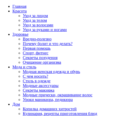
Главная
Красота
Уход за лицом
Уход за телом
Уход за волосами
Уход за руками и ногами
Здоровье
Вредно-полезно
Почему болит и что делать?
Первая помощь
Спорт, фитнес
Секреты похудения
Очищение организма
Мода и стиль
Модная женская одежда и обувь
С чем носить?
Стиль в одежде
Модные аксессуары
Секреты макияжа
Модные прически, окрашивание волос
Уроки маникюра, педикюра
Дом
Копилка домашних хитростей
Кулинария, рецепты приготовления блюд