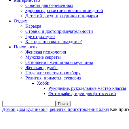
Материнство
Советы для беременных
Здоровье, развитие и воспитание детей
Детский досуг, праздники и подарки
Отдых
Карьера
Страны и достопримечательности
Где отдохнуть?
Как организовать праздник?
Психология
Женская психология
Мужские секреты
Отношения женщины и мужчины
Женская дружба
Подарки: советы по выбору
Религия, приметы, суеверия
Хобби
Рукоделие, рукодельные мастер-классы
Фотография, идеи для фотосессий
Домой
Дом
Кулинария, рецепты приготовления блюд
Как приг