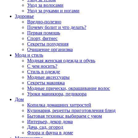
Уход за волосами
Уход за руками и ногами
Здоровье
Вредно-полезно
Почему болит и что делать?
Первая помощь
Спорт, фитнес
Секреты похудения
Очищение организма
Мода и стиль
Модная женская одежда и обувь
С чем носить?
Стиль в одежде
Модные аксессуары
Секреты макияжа
Модные прически, окрашивание волос
Уроки маникюра, педикюра
Дом
Копилка домашних хитростей
Кулинария, рецепты приготовления блюд
Бытовая техника: выбираем с умом
Интерьер, декор дома
Дача, сад, огород
Флора и фауна в доме