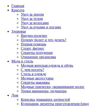
Главная
Красота
Уход за лицом
Уход за телом
Уход за волосами
Уход за руками и ногами
Здоровье
Вредно-полезно
Почему болит и что делать?
Первая помощь
Спорт, фитнес
Секреты похудения
Очищение организма
Мода и стиль
Модная женская одежда и обувь
С чем носить?
Стиль в одежде
Модные аксессуары
Секреты макияжа
Модные прически, окрашивание волос
Уроки маникюра, педикюра
Дом
Копилка домашних хитростей
Кулинария, рецепты приготовления блюд