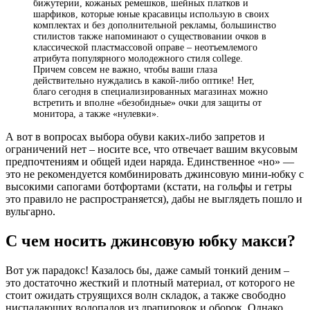
бижутерии, кожаных ремешков, шейных платков и
шарфиков, которые юные красавицы использую в своих
комплектах и без дополнительной рекламы, большинство
стилистов также напоминают о существовании очков в
классической пластмассовой оправе – неотъемлемого
атрибута популярного молодежного стиля college.
Причем совсем не важно, чтобы ваши глаза
действительно нуждались в какой-либо оптике! Нет,
благо сегодня в специализированных магазинах можно
встретить и вполне «безобидные» очки для защиты от
монитора, а также «нулевки».
А вот в вопросах выбора обуви каких-либо запретов и
ограничений нет – носите все, что отвечает вашим вкусовым
предпочтениям и общей идеи наряда. Единственное «но» —
это не рекомендуется комбинировать джинсовую мини-юбку с
высокими сапогами ботфортами (кстати, на гольфы и гетры
это правило не распространяется), дабы не выглядеть пошло и
вульгарно.
С чем носить джинсовую юбку макси?
Вот уж парадокс! Казалось бы, даже самый тонкий деним –
это достаточно жесткий и плотный материал, от которого не
стоит ожидать струящихся волн складок, а также свободно
ниспадающих водопадов из драпировок и оборок. Однако