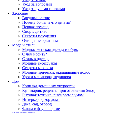
Уход за волосами
Уход за руками и ногами
Здоровье
Вредно-полезно
Почему болит и что делать?
Первая помощь
Спорт, фитнес
Секреты похудения
Очищение организма
Мода и стиль
Модная женская одежда и обувь
С чем носить?
Стиль в одежде
Модные аксессуары
Секреты макияжа
Модные прически, окрашивание волос
Уроки маникюра, педикюра
Дом
Копилка домашних хитростей
Кулинария, рецепты приготовления блюд
Бытовая техника: выбираем с умом
Интерьер, декор дома
Дача, сад, огород
Флора и фауна в доме