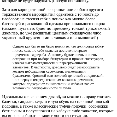
которые не будут нарушать рабочую обстановку.
Зато для корпоративной вечеринки или любого другого
торжественного мероприятия оденьтесь с точность до
наоборот, не стесняя себя в поиске как можно более
блестящей и раскованной одежды оригинального покроя
(скажем, пусть это будет по-прежнему тонкий трикотажный
джемпер, но уже расшитый цветным стеклярусом либо
украшенный кружевными вставками или вышивкой).
Однако как бы то ни было помните, что джинсовая юбка-
плиссе сама по себе является достаточно ярким
предметом гардероба. А потому будьте очень и очень
осторожны при выборе бижутерии и прочих аксессуаров,
избегая награможденности и перегруженности
элементов. В частности, довольно будет разнообразить
костюм небольшими сережками, несколькими
браслетами, брошкой или золотой цепочкой с подвеской,
но в первую очередь изящным кожаным ремешком,
который подчеркнет линию талии и избавит вас от
возможной бесформенности силуэта.
Идеальным же решением для обуви можно по праву считать
балетки, сандали, кеды и иную обувь на сплошной плоской
подошве, а также классические туфли-лодочки, босоножки,
ботильоны и полусапожки на каблуке либо танкетке, которые
вы вправе избирать в зависимости от ситуации.