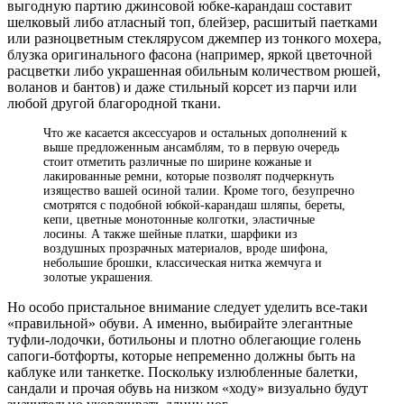
выгодную партию джинсовой юбке-карандаш составит
шелковый либо атласный топ, блейзер, расшитый паетками
или разноцветным стеклярусом джемпер из тонкого мохера,
блузка оригинального фасона (например, яркой цветочной
расцветки либо украшенная обильным количеством рюшей,
воланов и бантов) и даже стильный корсет из парчи или
любой другой благородной ткани.
Что же касается аксессуаров и остальных дополнений к
выше предложенным ансамблям, то в первую очередь
стоит отметить различные по ширине кожаные и
лакированные ремни, которые позволят подчеркнуть
изящество вашей осиной талии. Кроме того, безупречно
смотрятся с подобной юбкой-карандаш шляпы, береты,
кепи, цветные монотонные колготки, эластичные
лосины. А также шейные платки, шарфики из
воздушных прозрачных материалов, вроде шифона,
небольшие брошки, классическая нитка жемчуга и
золотые украшения.
Но особо пристальное внимание следует уделить все-таки
«правильной» обуви. А именно, выбирайте элегантные
туфли-лодочки, ботильоны и плотно облегающие голень
сапоги-ботфорты, которые непременно должны быть на
каблуке или танкетке. Поскольку излюбленные балетки,
сандали и прочая обувь на низком «ходу» визуально будут