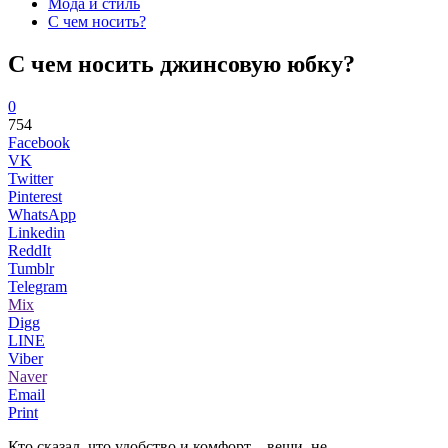
Мода и стиль
С чем носить?
С чем носить джинсовую юбку?
0
754
Facebook
VK
Twitter
Pinterest
WhatsApp
Linkedin
ReddIt
Tumblr
Telegram
Mix
Digg
LINE
Viber
Naver
Email
Print
Кто сказал, что удобство и комфорт – вещи, не