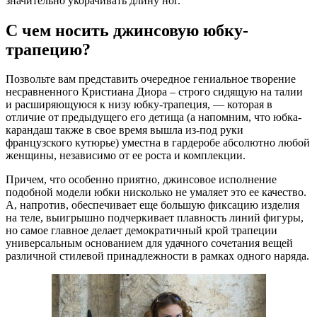
значительно укорачивать длину ног.
С чем носить джинсовую юбку-
трапецию?
Позвольте вам представить очередное гениальное творение
несравненного Кристиана Диора – строго сидящую на талии
и расширяющуюся к низу юбку-трапеция, — которая в
отличие от предыдущего его детища (а напомним, что юбка-
карандаш также в свое время вышла из-под руки
французского кутюрье) уместна в гардеробе абсолютно любой
женщины, независимо от ее роста и комплекции.
Причем, что особенно приятно, джинсовое исполнение
подобной модели юбки нисколько не умаляет это ее качество.
А, напротив, обеспечивает еще большую фиксацию изделия
на теле, выигрышно подчеркивает плавность линий фигуры,
но самое главное делает демократичный крой трапеции
универсальным основанием для удачного сочетания вещей
различной стилевой принадлежности в рамках одного наряда.