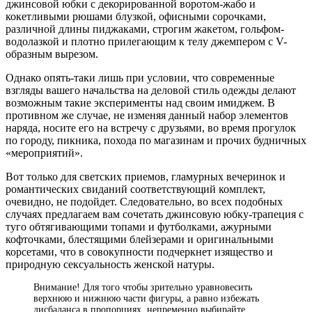
джинсовой юбки с декорированной воротом-жабо и
кокетливыми рюшами блузкой, офисными сорочками,
различной длины пиджаками, строгим жакетом, гольфом-
водолазкой и плотно прилегающим к телу джемпером с V-
образным вырезом.
Однако опять-таки лишь при условии, что современные
взгляды вашего начальства на деловой стиль одежды делают
возможным такие эксперименты над своим имиджем. В
противном же случае, не изменяя данный набор элементов
наряда, носите его на встречу с друзьями, во время прогулок
по городу, пикника, похода по магазинам и прочих будничных
«мероприятий».
Вот только для светских приемов, гламурных вечеринок и
романтических свиданий соответствующий комплект,
очевидно, не подойдет. Следовательно, во всех подобных
случаях предлагаем вам сочетать джинсовую юбку-трапеция с
туго обтягивающими топами и футболками, ажурными
кофточками, блестящими блейзерами и оригинальными
корсетами, что в совокупности подчеркнет изящество и
природную сексуальность женской натуры.
Внимание! Для того чтобы зрительно уравновесить
верхнюю и нижнюю части фигуры, а равно избежать
дисбаланса в пропорциях, непременно выбирайте