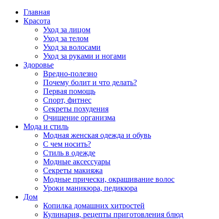
Главная
Красота
Уход за лицом
Уход за телом
Уход за волосами
Уход за руками и ногами
Здоровье
Вредно-полезно
Почему болит и что делать?
Первая помощь
Спорт, фитнес
Секреты похудения
Очищение организма
Мода и стиль
Модная женская одежда и обувь
С чем носить?
Стиль в одежде
Модные аксессуары
Секреты макияжа
Модные прически, окрашивание волос
Уроки маникюра, педикюра
Дом
Копилка домашних хитростей
Кулинария, рецепты приготовления блюд