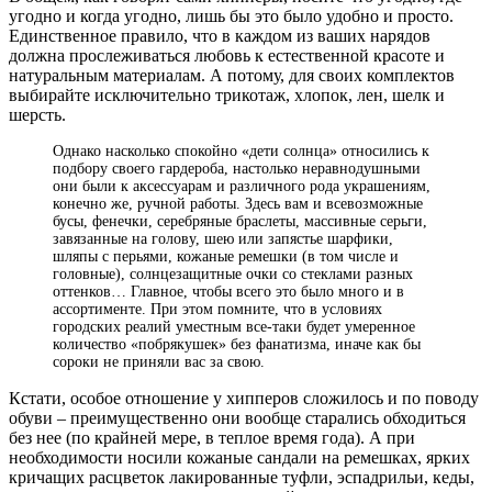
угодно и когда угодно, лишь бы это было удобно и просто.
Единственное правило, что в каждом из ваших нарядов
должна прослеживаться любовь к естественной красоте и
натуральным материалам. А потому, для своих комплектов
выбирайте исключительно трикотаж, хлопок, лен, шелк и
шерсть.
Однако насколько спокойно «дети солнца» относились к
подбору своего гардероба, настолько неравнодушными
они были к аксессуарам и различного рода украшениям,
конечно же, ручной работы. Здесь вам и всевозможные
бусы, фенечки, серебряные браслеты, массивные серьги,
завязанные на голову, шею или запястье шарфики,
шляпы с перьями, кожаные ремешки (в том числе и
головные), солнцезащитные очки со стеклами разных
оттенков… Главное, чтобы всего это было много и в
ассортименте. При этом помните, что в условиях
городских реалий уместным все-таки будет умеренное
количество «побрякушек» без фанатизма, иначе как бы
сороки не приняли вас за свою.
Кстати, особое отношение у хипперов сложилось и по поводу
обуви – преимущественно они вообще старались обходиться
без нее (по крайней мере, в теплое время года). А при
необходимости носили кожаные сандали на ремешках, ярких
кричащих расцветок лакированные туфли, эспадрильи, кеды,