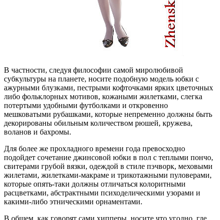
В частности, следуя философии самой миролюбивой
субкультуры на планете, носите подобную модель юбки с
ажурными блузками, пестрыми кофточками ярких цветочных
либо фольклорных мотивов, кожаными жилетками, слегка
потертыми удобными футболками и откровенно
мешковатыми рубашками, которые непременно должны быть
декорированы обильным количеством рюшей, кружева,
воланов и бахромы.
Для более же прохладного времени года превосходно
подойдет сочетание джинсовой юбки в пол с теплыми пончо,
свитерами грубой вязки, одеждой в стиле пэчворк, меховыми
жилетами, жилетками-макраме и трикотажными пуловерами,
которые опять-таки должны отличаться колоритными
расцветками, абстрактными психоделическими узорами и
какими-либо этническими орнаментами.
В общем, как говорят сами хипперы, носите что угодно, где