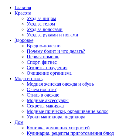
Главная
Красота
Уход за лицом
Уход за телом
Уход за волосами
Уход за руками и ногами
Здоровье
Вредно-полезно
Почему болит и что делать?
Первая помощь
Спорт, фитнес
Секреты похудения
Очищение организма
Мода и стиль
Модная женская одежда и обувь
С чем носить?
Стиль в одежде
Модные аксессуары
Секреты макияжа
Модные прически, окрашивание волос
Уроки маникюра, педикюра
Дом
Копилка домашних хитростей
Кулинария, рецепты приготовления блюд