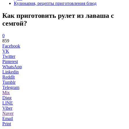
Кулинария, рецепты приготовления блюд
Как приготовить рулет из лаваша с
семгой?
0
859
Facebook
VK
Twitter
Pinterest
WhatsApp
Linkedin
ReddIt
Tumblr
Telegram
Mix
Digg
LINE
Viber
Naver
Email
Print