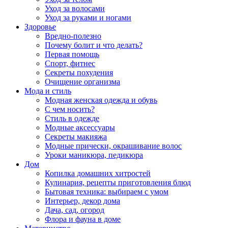
Уход за волосами
Уход за руками и ногами
Здоровье
Вредно-полезно
Почему болит и что делать?
Первая помощь
Спорт, фитнес
Секреты похудения
Очищение организма
Мода и стиль
Модная женская одежда и обувь
С чем носить?
Стиль в одежде
Модные аксессуары
Секреты макияжа
Модные прически, окрашивание волос
Уроки маникюра, педикюра
Дом
Копилка домашних хитростей
Кулинария, рецепты приготовления блюд
Бытовая техника: выбираем с умом
Интерьер, декор дома
Дача, сад, огород
Флора и фауна в доме