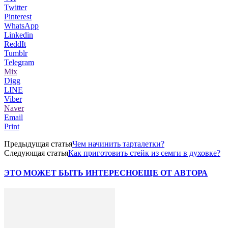
Twitter
Pinterest
WhatsApp
Linkedin
ReddIt
Tumblr
Telegram
Mix
Digg
LINE
Viber
Naver
Email
Print
Предыдущая статья
Чем начинить тарталетки?
Следующая статья
Как приготовить стейк из семги в духовке?
ЭТО МОЖЕТ БЫТЬ ИНТЕРЕСНО
ЕЩЕ ОТ АВТОРА