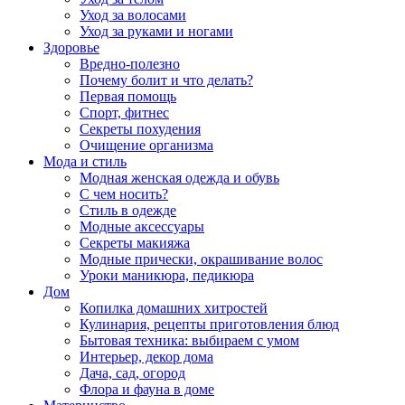
Уход за волосами
Уход за руками и ногами
Здоровье
Вредно-полезно
Почему болит и что делать?
Первая помощь
Спорт, фитнес
Секреты похудения
Очищение организма
Мода и стиль
Модная женская одежда и обувь
С чем носить?
Стиль в одежде
Модные аксессуары
Секреты макияжа
Модные прически, окрашивание волос
Уроки маникюра, педикюра
Дом
Копилка домашних хитростей
Кулинария, рецепты приготовления блюд
Бытовая техника: выбираем с умом
Интерьер, декор дома
Дача, сад, огород
Флора и фауна в доме