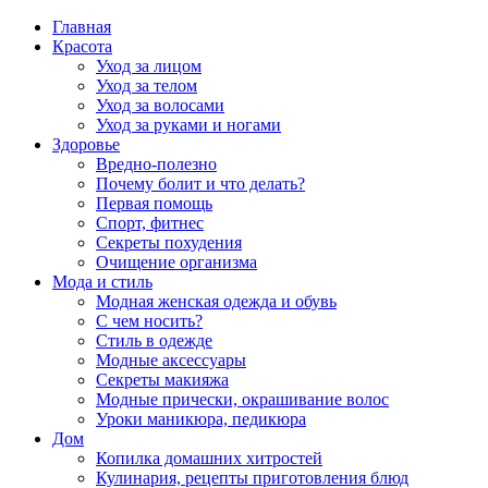
Главная
Красота
Уход за лицом
Уход за телом
Уход за волосами
Уход за руками и ногами
Здоровье
Вредно-полезно
Почему болит и что делать?
Первая помощь
Спорт, фитнес
Секреты похудения
Очищение организма
Мода и стиль
Модная женская одежда и обувь
С чем носить?
Стиль в одежде
Модные аксессуары
Секреты макияжа
Модные прически, окрашивание волос
Уроки маникюра, педикюра
Дом
Копилка домашних хитростей
Кулинария, рецепты приготовления блюд