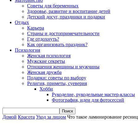
Материнство
Советы для беременных
Здоровье, развитие и воспитание детей
Детский досуг, праздники и подарки
Отдых
Карьера
Страны и достопримечательности
Где отдохнуть?
Как организовать праздник?
Психология
Женская психология
Мужские секреты
Отношения женщины и мужчины
Женская дружба
Подарки: советы по выбору
Религия, приметы, суеверия
Хобби
Рукоделие, рукодельные мастер-классы
Фотография, идеи для фотосессий
Домой
Красота
Уход за лицом
Что такое ламинирование ресниц