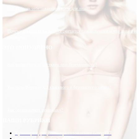
Как выбрать отбеливающий крем для лица?
Почему корейская косметика считается самой лучшей и что делает её
особенной
ЭТО ПОПУЛЯРНО
Как избавиться от растяжек при беременности?
Как пить Веторон для красивого и безопасного загара?
Как организовать вечеринку?
НАШИ РУБРИКИ
Кулинария, рецепты приготовления блюд
197
Копилка домашних хитростей
73