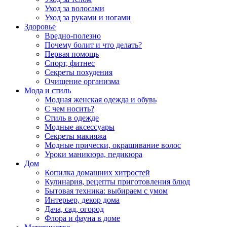
Уход за волосами
Уход за руками и ногами
Здоровье
Вредно-полезно
Почему болит и что делать?
Первая помощь
Спорт, фитнес
Секреты похудения
Очищение организма
Мода и стиль
Модная женская одежда и обувь
С чем носить?
Стиль в одежде
Модные аксессуары
Секреты макияжа
Модные прически, окрашивание волос
Уроки маникюра, педикюра
Дом
Копилка домашних хитростей
Кулинария, рецепты приготовления блюд
Бытовая техника: выбираем с умом
Интерьер, декор дома
Дача, сад, огород
Флора и фауна в доме