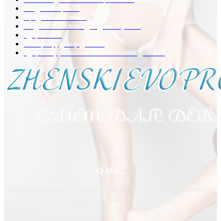
Уход за лицом
70
Вредно-полезно
68
Модная женская одежда и обувь
50
Здоровье
48
Интерьер, декор дома
44
Здоровье, развитие и воспитание детей
41
О НАС
Женские Вопросы. На сайте Вы найдете ответы самые актуальные и
интересные женские темы