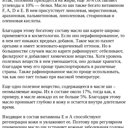
Итак, половина приходится на жиры, еще 30% составляют
углеводы и 10% — белки. Масло ши также богато витамином
F, A, D и E. В нем присутствует линолевая, миристиновая,
арахиновая, пальмитиновая, линоленовая, стеариновая и
олеиновая кислоты.
Благодаря этому богатому составу масло ши карите широко
применяется в косметологии. Если оно нерафинированное, то
в нем нет никаких вредных добавок. Такое масло пахнет
орехами и имеет зеленовато-коричневый оттенок. Но в
большинстве случаев масло карите рафинируют: отбеливают,
фильтруют и добавляют химические вещества. Хотя уровень
полезных веществ в нем уменьшается, оно дольше хранится,
благодаря чему его проще транспортировать в различные
страны. Также рафинированное масло проще использовать,
так как оно тает только при высокой температуре.
Еще одно полезное вещество, содержащееся в масле ши –
неомыляемые жиры. Их в составе около 17%, тогда как, к
примеру, в масле авокадо их не больше 5%. Благодаря этому
масло проникает глубоко в кожу и остается внутри длительное
время.
Входящие в состав витамины Е и А способствуют
регенерации кожи и увлажняют ее. Поэтому при регулярном
применении масло ши устраняет кожные заболевания головы,