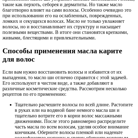
такие как перхоть, себорея и дерматиты. Но также масло
благотворно влияет на сами волосы. Особенно очевидно это
при использовании его на ослабленных, поврежденных,
ломких и секущихся волосах. Масло не только увлажняет
волосы, но и восстанавливает их структуру и насыщает
полезными веществами. В итоге они становятся крепкими,
живыми, блестящими и привлекательными.
Способы применения масла карите
для волос
Если вам нужно восстановить волосы и избавится от их
выпадения, то масло ши отлично справится с этой задачей.
Его используют в чистом виде, а также добавляют в
различные косметические средства. Рассмотрим несколько
рецептов по его применению:
Тщательно расчешите волосы по всей длине. Растопите
в руках или на водяной бане немного масла ши и
тщательно вотрите его в корни волос массажными
движениями. После этого равномерно распределите
часть масла по всем волосам, уделяя особое внимание
кончикам. Оберните волосы пленкой или наденьте
целлофановую шапочку и сверху оберните махровым