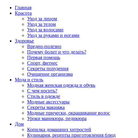
Главная
Красота
Уход за лицом
Уход за телом
Уход за волосами
Уход за руками и ногами
Здоровье
Вредно-полезно
Почему болит и что делать?
Первая помощь
Спорт, фитнес
Секреты похудения
Очищение организма
Мода и стиль
Модная женская одежда и обувь
С чем носить?
Стиль в одежде
Модные аксессуары
Секреты макияжа
Модные прически, окрашивание волос
Уроки маникюра, педикюра
Дом
Копилка домашних хитростей
Кулинария, рецепты приготовления блюд