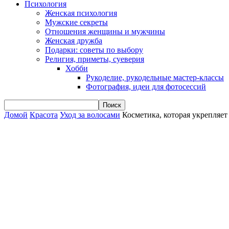
Психология
Женская психология
Мужские секреты
Отношения женщины и мужчины
Женская дружба
Подарки: советы по выбору
Религия, приметы, суеверия
Хобби
Рукоделие, рукодельные мастер-классы
Фотография, идеи для фотосессий
Домой
Красота
Уход за волосами
Косметика, которая укрепляет