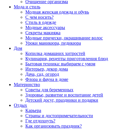
Очищение организма
Мода и стиль
Модная женская одежда и обувь
С чем носить?
Стиль в одежде
Модные аксессуары
Секреты макияжа
Модные прически, окрашивание волос
Уроки маникюра, педикюра
Дом
Копилка домашних хитростей
Кулинария, рецепты приготовления блюд
Бытовая техника: выбираем с умом
Интерьер, декор дома
Дача, сад, огород
Флора и фауна в доме
Материнство
Советы для беременных
Здоровье, развитие и воспитание детей
Детский досуг, праздники и подарки
Отдых
Карьера
Страны и достопримечательности
Где отдохнуть?
Как организовать праздник?