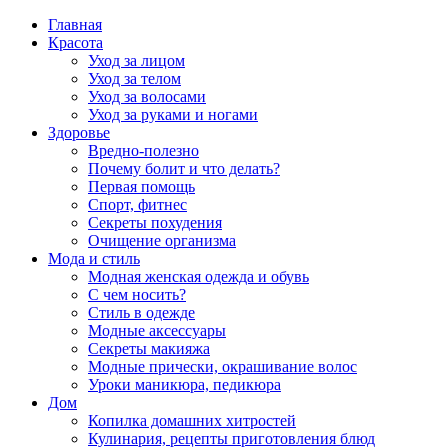
Главная
Красота
Уход за лицом
Уход за телом
Уход за волосами
Уход за руками и ногами
Здоровье
Вредно-полезно
Почему болит и что делать?
Первая помощь
Спорт, фитнес
Секреты похудения
Очищение организма
Мода и стиль
Модная женская одежда и обувь
С чем носить?
Стиль в одежде
Модные аксессуары
Секреты макияжа
Модные прически, окрашивание волос
Уроки маникюра, педикюра
Дом
Копилка домашних хитростей
Кулинария, рецепты приготовления блюд