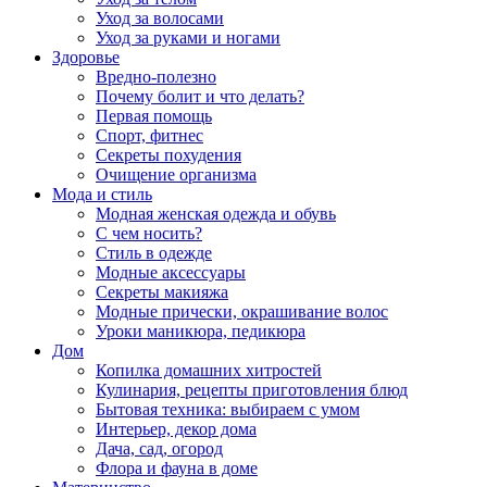
Уход за волосами
Уход за руками и ногами
Здоровье
Вредно-полезно
Почему болит и что делать?
Первая помощь
Спорт, фитнес
Секреты похудения
Очищение организма
Мода и стиль
Модная женская одежда и обувь
С чем носить?
Стиль в одежде
Модные аксессуары
Секреты макияжа
Модные прически, окрашивание волос
Уроки маникюра, педикюра
Дом
Копилка домашних хитростей
Кулинария, рецепты приготовления блюд
Бытовая техника: выбираем с умом
Интерьер, декор дома
Дача, сад, огород
Флора и фауна в доме