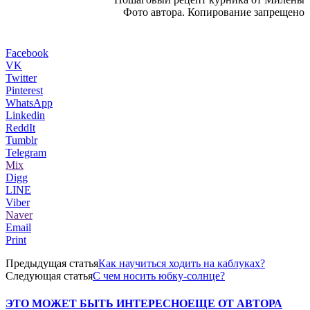
Фото автора. Копирование запрещено
Facebook
VK
Twitter
Pinterest
WhatsApp
Linkedin
ReddIt
Tumblr
Telegram
Mix
Digg
LINE
Viber
Naver
Email
Print
Предыдущая статья
Как научиться ходить на каблуках?
Следующая статья
С чем носить юбку-солнце?
ЭТО МОЖЕТ БЫТЬ ИНТЕРЕСНО
ЕЩЕ ОТ АВТОРА