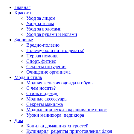
Главная
Красота
Уход за лицом
Уход за телом
Уход за волосами
Уход за руками и ногами
Здоровье
Вредно-полезно
Почему болит и что делать?
Первая помощь
Спорт, фитнес
Секреты похудения
Очищение организма
Мода и стиль
Модная женская одежда и обувь
С чем носить?
Стиль в одежде
Модные аксессуары
Секреты макияжа
Модные прически, окрашивание волос
Уроки маникюра, педикюра
Дом
Копилка домашних хитростей
Кулинария, рецепты приготовления блюд