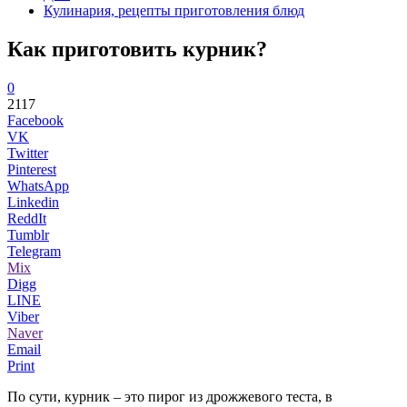
Кулинария, рецепты приготовления блюд
Как приготовить курник?
0
2117
Facebook
VK
Twitter
Pinterest
WhatsApp
Linkedin
ReddIt
Tumblr
Telegram
Mix
Digg
LINE
Viber
Naver
Email
Print
По сути, курник – это пирог из дрожжевого теста, в
...