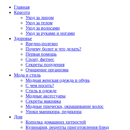
Главная
Красота
Уход за лицом
Уход за телом
Уход за волосами
Уход за руками и ногами
Здоровье
Вредно-полезно
Почему болит и что делать?
Первая помощь
Спорт, фитнес
Секреты похудения
Очищение организма
Мода и стиль
Модная женская одежда и обувь
С чем носить?
Стиль в одежде
Модные аксессуары
Секреты макияжа
Модные прически, окрашивание волос
Уроки маникюра, педикюра
Дом
Копилка домашних хитростей
Кулинария, рецепты приготовления блюд