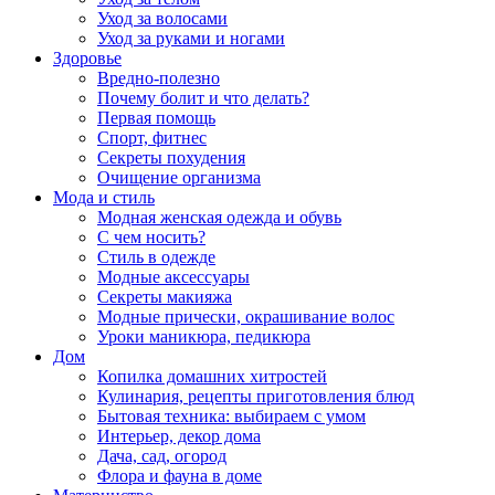
Уход за волосами
Уход за руками и ногами
Здоровье
Вредно-полезно
Почему болит и что делать?
Первая помощь
Спорт, фитнес
Секреты похудения
Очищение организма
Мода и стиль
Модная женская одежда и обувь
С чем носить?
Стиль в одежде
Модные аксессуары
Секреты макияжа
Модные прически, окрашивание волос
Уроки маникюра, педикюра
Дом
Копилка домашних хитростей
Кулинария, рецепты приготовления блюд
Бытовая техника: выбираем с умом
Интерьер, декор дома
Дача, сад, огород
Флора и фауна в доме