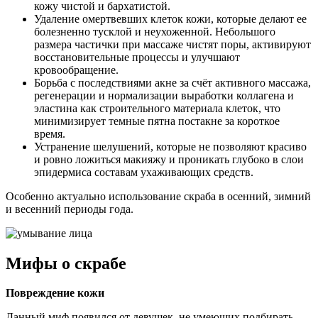
кожу чистой и бархатистой.
Удаление омертвевших клеток кожи, которые делают ее
болезненно тусклой и неухоженной. Небольшого
размера частички при массаже чистят поры, активируют
восстановительные процессы и улучшают
кровообращение.
Борьба с последствиями акне за счёт активного массажа,
регенерации и нормализации выработки коллагена и
эластина как строительного материала клеток, что
минимизирует темные пятна постакне за короткое
время.
Устранение шелушений, которые не позволяют красиво
и ровно ложиться макияжу и проникать глубоко в слои
эпидермиса составам ухаживающих средств.
Особенно актуально использование скраба в осенний, зимний
и весенний периоды года.
Мифы о скрабе
Повреждение кожи
Данный миф появился от девушек, не умеющих подбирать