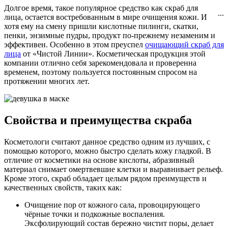
Долгое время, такое популярное средство как скраб для
...
лица, остается востребованным в мире очищения кожи. И
хотя ему на смену пришли кислотные пилинги, скатки,
пенки, энзимные пудры, продукт по-прежнему незаменим и
эффективен. Особенно в этом преуспел
очищающий скраб для
лица
от «Чистой Линии». Косметическая продукция этой
компании отлично себя зарекомендовала и проверенна
временем, поэтому пользуется постоянным спросом на
протяжении многих лет.
Свойства и преимущества скраба
Косметологи считают данное средство одним из лучших, с
помощью которого, можно быстро сделать кожу гладкой. В
отличие от косметики на основе кислоты, абразивный
материал снимает омертвевшие клетки и выравнивает рельеф.
Кроме этого, скраб обладает целым рядом преимуществ и
качественных свойств, таких как:
Очищение пор от кожного сала, провоцирующего
чёрные точки и подкожные воспаления.
Эксфолирующий состав бережно чистит поры, делает