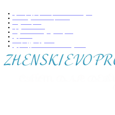
НАШИ РУБРИКИ
Кулинария, рецепты приготовления блюд
197
Копилка домашних хитростей
73
Уход за лицом
70
Вредно-полезно
68
Модная женская одежда и обувь
50
Здоровье
48
Интерьер, декор дома
44
Здоровье, развитие и воспитание детей
41
О НАС