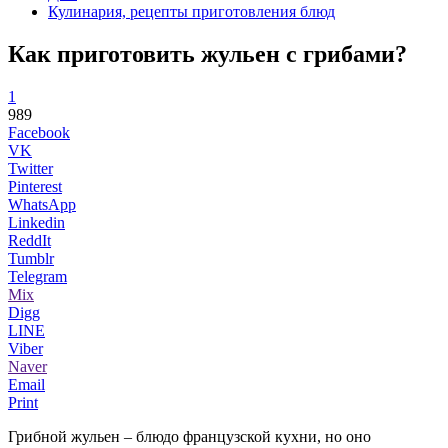
Кулинария, рецепты приготовления блюд
Как приготовить жульен с грибами?
1
989
Facebook
VK
Twitter
Pinterest
WhatsApp
Linkedin
ReddIt
Tumblr
Telegram
Mix
Digg
LINE
Viber
Naver
Email
Print
Грибной жульен – блюдо французской кухни, но оно
...