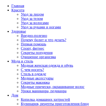
Главная
Красота
Уход за лицом
Уход за телом
Уход за волосами
Уход за руками и ногами
Здоровье
Вредно-полезно
Почему болит и что делать?
Первая помощь
Спорт, фитнес
Секреты похудения
Очищение организма
Мода и стиль
Модная женская одежда и обувь
С чем носить?
Стиль в одежде
Модные аксессуары
Секреты макияжа
Модные прически, окрашивание волос
Уроки маникюра, педикюра
Дом
Копилка домашних хитростей
Кулинария, рецепты приготовления блюд