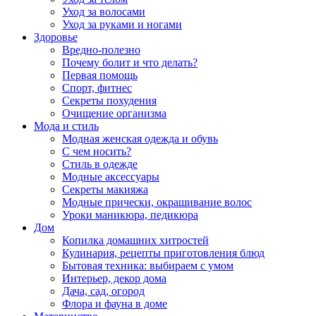
Уход за волосами
Уход за руками и ногами
Здоровье
Вредно-полезно
Почему болит и что делать?
Первая помощь
Спорт, фитнес
Секреты похудения
Очищение организма
Мода и стиль
Модная женская одежда и обувь
С чем носить?
Стиль в одежде
Модные аксессуары
Секреты макияжа
Модные прически, окрашивание волос
Уроки маникюра, педикюра
Дом
Копилка домашних хитростей
Кулинария, рецепты приготовления блюд
Бытовая техника: выбираем с умом
Интерьер, декор дома
Дача, сад, огород
Флора и фауна в доме