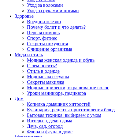
Уход за волосами
Уход за руками и ногами
Здоровье
Вредно-полезно
Почему болит и что делать?
Первая помощь
Спорт, фитнес
Секреты похудения
Очищение организма
Мода и стиль
Модная женская одежда и обувь
С чем носить?
Стиль в одежде
Модные аксессуары
Секреты макияжа
Модные прически, окрашивание волос
Уроки маникюра, педикюра
Дом
Копилка домашних хитростей
Кулинария, рецепты приготовления блюд
Бытовая техника: выбираем с умом
Интерьер, декор дома
Дача, сад, огород
Флора и фауна в доме