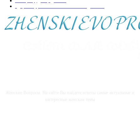
Интерьер, декор дома
44
Здоровье, развитие и воспитание детей
41
О НАС
Женские Вопросы. На сайте Вы найдете ответы самые актуальные и
интересные женские темы
СОЦСЕТИ