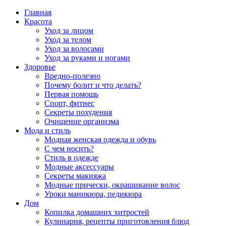
Главная
Красота
Уход за лицом
Уход за телом
Уход за волосами
Уход за руками и ногами
Здоровье
Вредно-полезно
Почему болит и что делать?
Первая помощь
Спорт, фитнес
Секреты похудения
Очищение организма
Мода и стиль
Модная женская одежда и обувь
С чем носить?
Стиль в одежде
Модные аксессуары
Секреты макияжа
Модные прически, окрашивание волос
Уроки маникюра, педикюра
Дом
Копилка домашних хитростей
Кулинария, рецепты приготовления блюд