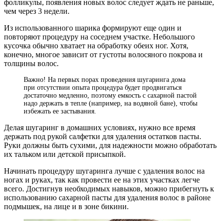
фолликулы, появления новых волос следует ждать не раньше,
чем через 3 недели.
Из использованного шарика формируют еще один и
повторяют процедуру на соседнем участке. Небольшого
кусочка обычно хватает на обработку обеих ног. Хотя,
конечно, многое зависит от густоты волосяного покрова и
толщины волос.
Важно! На первых порах проведения шугаринга дома
при отсутствии опыта процедура будет продвигаться
достаточно медленно, поэтому емкость с сахарной пастой
надо держать в тепле (например, на водяной бане), чтобы
избежать ее застывания.
Делая шугаринг в домашних условиях, нужно все время
держать под рукой салфетки для удаления остатков пасты.
Руки должны быть сухими, для надежности можно обработать
их тальком или детской присыпкой.
Начинать процедуру шугаринга лучше с удаления волос на
ногах и руках, так как провести ее на этих участках легче
всего. Достигнув необходимых навыков, можно прибегнуть к
использованию сахарной пасты для удаления волос в районе
подмышек, на лице и в зоне бикини.