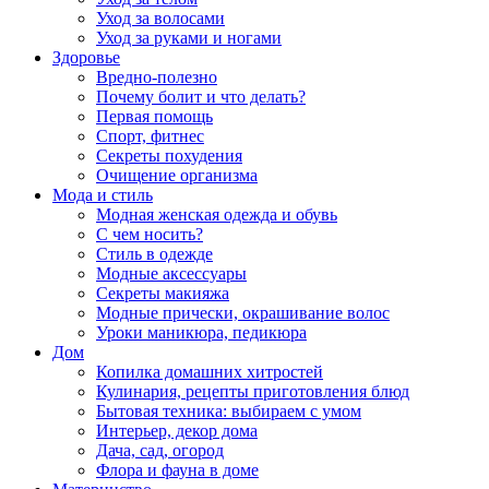
Уход за волосами
Уход за руками и ногами
Здоровье
Вредно-полезно
Почему болит и что делать?
Первая помощь
Спорт, фитнес
Секреты похудения
Очищение организма
Мода и стиль
Модная женская одежда и обувь
С чем носить?
Стиль в одежде
Модные аксессуары
Секреты макияжа
Модные прически, окрашивание волос
Уроки маникюра, педикюра
Дом
Копилка домашних хитростей
Кулинария, рецепты приготовления блюд
Бытовая техника: выбираем с умом
Интерьер, декор дома
Дача, сад, огород
Флора и фауна в доме