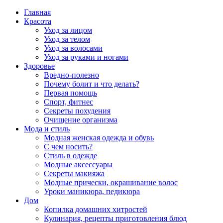
Главная
Красота
Уход за лицом
Уход за телом
Уход за волосами
Уход за руками и ногами
Здоровье
Вредно-полезно
Почему болит и что делать?
Первая помощь
Спорт, фитнес
Секреты похудения
Очищение организма
Мода и стиль
Модная женская одежда и обувь
С чем носить?
Стиль в одежде
Модные аксессуары
Секреты макияжа
Модные прически, окрашивание волос
Уроки маникюра, педикюра
Дом
Копилка домашних хитростей
Кулинария, рецепты приготовления блюд