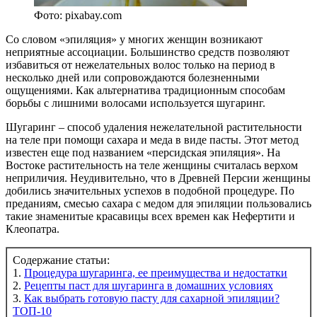
Фото: pixabay.com
Со словом «эпиляция» у многих женщин возникают
неприятные ассоциации. Большинство средств позволяют
избавиться от нежелательных волос только на период в
несколько дней или сопровождаются болезненными
ощущениями. Как альтернатива традиционным способам
борьбы с лишними волосами используется шугаринг.
Шугаринг – способ удаления нежелательной растительности
на теле при помощи сахара и меда в виде пасты. Этот метод
известен еще под названием «персидская эпиляция». На
Востоке растительность на теле женщины считалась верхом
неприличия. Неудивительно, что в Древней Персии женщины
добились значительных успехов в подобной процедуре. По
преданиям, смесью сахара с медом для эпиляции пользовались
такие знаменитые красавицы всех времен как Нефертити и
Клеопатра.
Содержание статьи:
1.
Процедура шугаринга, ее преимущества и недостатки
2.
Рецепты паст для шугаринга в домашних условиях
3.
Как выбрать готовую пасту для сахарной эпиляции?
ТОП-10