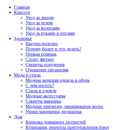
Главная
Красота
Уход за лицом
Уход за телом
Уход за волосами
Уход за руками и ногами
Здоровье
Вредно-полезно
Почему болит и что делать?
Первая помощь
Спорт, фитнес
Секреты похудения
Очищение организма
Мода и стиль
Модная женская одежда и обувь
С чем носить?
Стиль в одежде
Модные аксессуары
Секреты макияжа
Модные прически, окрашивание волос
Уроки маникюра, педикюра
Дом
Копилка домашних хитростей
Кулинария, рецепты приготовления блюд