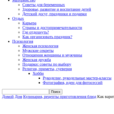
Материнство
Советы для беременных
Здоровье, развитие и воспитание детей
Детский досуг, праздники и подарки
Отдых
Карьера
Страны и достопримечательности
Где отдохнуть?
Как организовать праздник?
Психология
Женская психология
Мужские секреты
Отношения женщины и мужчины
Женская дружба
Подарки: советы по выбору
Религия, приметы, суеверия
Хобби
Рукоделие, рукодельные мастер-классы
Фотография, идеи для фотосессий
Домой
Дом
Кулинария, рецепты приготовления блюд
Как вари