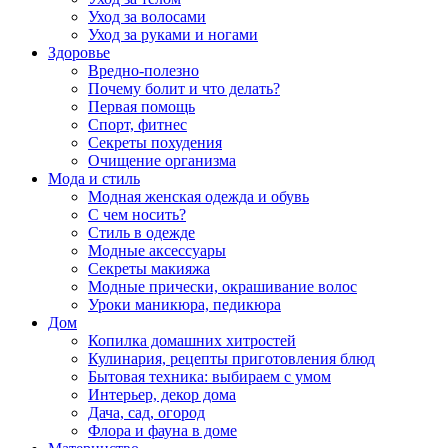
Уход за волосами
Уход за руками и ногами
Здоровье
Вредно-полезно
Почему болит и что делать?
Первая помощь
Спорт, фитнес
Секреты похудения
Очищение организма
Мода и стиль
Модная женская одежда и обувь
С чем носить?
Стиль в одежде
Модные аксессуары
Секреты макияжа
Модные прически, окрашивание волос
Уроки маникюра, педикюра
Дом
Копилка домашних хитростей
Кулинария, рецепты приготовления блюд
Бытовая техника: выбираем с умом
Интерьер, декор дома
Дача, сад, огород
Флора и фауна в доме