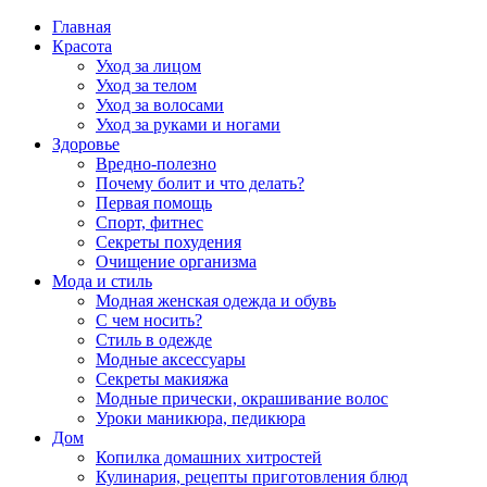
Главная
Красота
Уход за лицом
Уход за телом
Уход за волосами
Уход за руками и ногами
Здоровье
Вредно-полезно
Почему болит и что делать?
Первая помощь
Спорт, фитнес
Секреты похудения
Очищение организма
Мода и стиль
Модная женская одежда и обувь
С чем носить?
Стиль в одежде
Модные аксессуары
Секреты макияжа
Модные прически, окрашивание волос
Уроки маникюра, педикюра
Дом
Копилка домашних хитростей
Кулинария, рецепты приготовления блюд