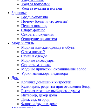
Уход за волосами
Уход за руками и ногами
Здоровье
Вредно-полезно
Почему болит и что делать?
Первая помощь
Спорт, фитнес
Секреты похудения
Очищение организма
Мода и стиль
Модная женская одежда и обувь
С чем носить?
Стиль в одежде
Модные аксессуары
Секреты макияжа
Модные прически, окрашивание волос
Уроки маникюра, педикюра
Дом
Копилка домашних хитростей
Кулинария, рецепты приготовления блюд
Бытовая техника: выбираем с умом
Интерьер, декор дома
Дача, сад, огород
Флора и фауна в доме