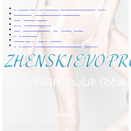
Кулинария, рецепты приготовления блюд
197
Копилка домашних хитростей
73
Уход за лицом
70
Вредно-полезно
68
Модная женская одежда и обувь
50
Здоровье
48
Интерьер, декор дома
44
Здоровье, развитие и воспитание детей
41
О НАС
Женские Вопросы. На сайте Вы найдете ответы самые актуальные и