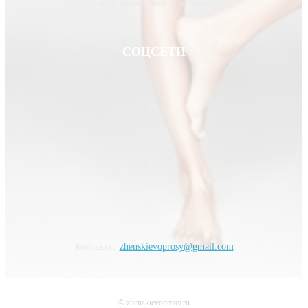
интересные женские темы
СОЦСЕТИ
Контакты:
zhenskievoprosy@gmail.com
© zhenskievoprosy.ru