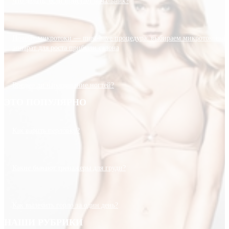
Что делать, если пристает начальник?
Почему микротоки — must-have процедура: выбираем микротоковый
аппарат для роста прибыли салона
Вредно ли наращивание ногтей?
ЭТО ПОПУЛЯРНО
Как варить перловку?
Какие бывают тренажеры для груди?
Как вылечить горло за один день?
НАШИ РУБРИКИ