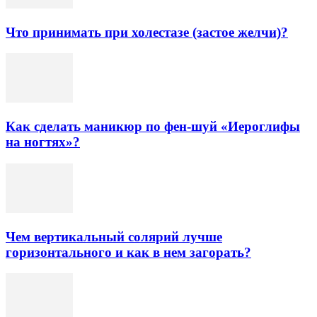
Что принимать при холестазе (застое желчи)?
Как сделать маникюр по фен-шуй «Иероглифы
на ногтях»?
Чем вертикальный солярий лучше
горизонтального и как в нем загорать?