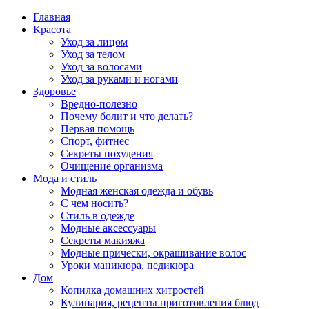
Главная
Красота
Уход за лицом
Уход за телом
Уход за волосами
Уход за руками и ногами
Здоровье
Вредно-полезно
Почему болит и что делать?
Первая помощь
Спорт, фитнес
Секреты похудения
Очищение организма
Мода и стиль
Модная женская одежда и обувь
С чем носить?
Стиль в одежде
Модные аксессуары
Секреты макияжа
Модные прически, окрашивание волос
Уроки маникюра, педикюра
Дом
Копилка домашних хитростей
Кулинария, рецепты приготовления блюд