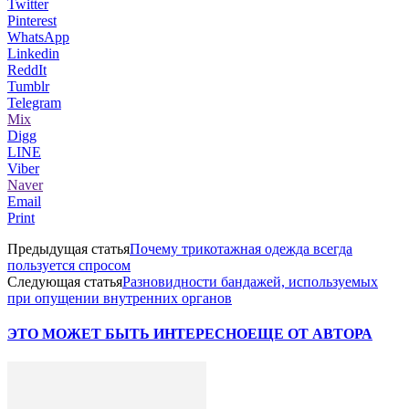
Twitter
Pinterest
WhatsApp
Linkedin
ReddIt
Tumblr
Telegram
Mix
Digg
LINE
Viber
Naver
Email
Print
Предыдущая статья
Почему трикотажная одежда всегда
пользуется спросом
Следующая статья
Разновидности бандажей, используемых
при опущении внутренних органов
ЭТО МОЖЕТ БЫТЬ ИНТЕРЕСНО
ЕЩЕ ОТ АВТОРА