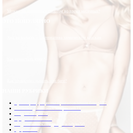
Можно ли заниматься спортом во время месячных?
ЭТО ПОПУЛЯРНО
Хна на волосах ­­– альтернатива химическим краскам
Как почистить утюг?
Как правильно дышать при беге?
НАШИ РУБРИКИ
Кулинария, рецепты приготовления блюд
197
Копилка домашних хитростей
73
Уход за лицом
70
Вредно-полезно
68
Модная женская одежда и обувь
50
Здоровье
48