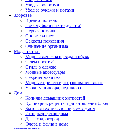
Уход за волосами
Уход за руками и ногами
Здоровье
Вредно-полезно
Почему болит и что делать?
Первая помощь
Спорт, фитнес
Секреты похудения
Очищение организма
Мода и стиль
Модная женская одежда и обувь
С чем носить?
Стиль в одежде
Модные аксессуары
Секреты макияжа
Модные прически, окрашивание волос
Уроки маникюра, педикюра
Дом
Копилка домашних хитростей
Кулинария, рецепты приготовления блюд
Бытовая техника: выбираем с умом
Интерьер, декор дома
Дача, сад, огород
Флора и фауна в доме