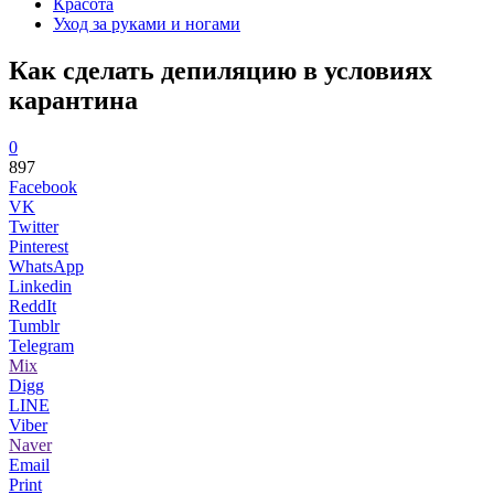
Красота
Уход за руками и ногами
Как сделать депиляцию в условиях
карантина
0
897
Facebook
VK
Twitter
Pinterest
WhatsApp
Linkedin
ReddIt
Tumblr
Telegram
Mix
Digg
LINE
Viber
Naver
Email
Print