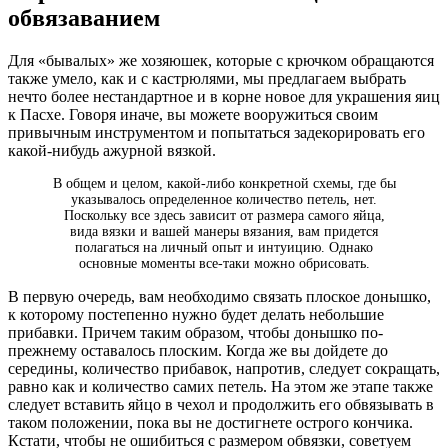
обвязаванием
Для «бывалых» же хозяюшек, которые с крючком обращаются
также умело, как и с кастрюлями, мы предлагаем выбрать
нечто более нестандартное и в корне новое для украшения яиц
к Пасхе. Говоря иначе, вы можете вооружиться своим
привычным инструментом и попытаться задекорировать его
какой-нибудь ажурной вязкой.
В общем и целом, какой-либо конкретной схемы, где бы
указывалось определенное количество петель, нет.
Поскольку все здесь зависит от размера самого яйца,
вида вязки и вашей манеры вязания, вам придется
полагаться на личный опыт и интуицию. Однако
основные моменты все-таки можно обрисовать.
В первую очередь, вам необходимо связать плоское донышко,
к которому постепенно нужно будет делать небольшие
прибавки. Причем таким образом, чтобы донышко по-
прежнему оставалось плоским. Когда же вы дойдете до
середины, количество прибавок, напротив, следует сокращать,
равно как и количество самих петель. На этом же этапе также
следует вставить яйцо в чехол и продолжить его обвязывать в
таком положении, пока вы не достигнете острого кончика.
Кстати, чтобы не ошибиться с размером обвязки, советуем