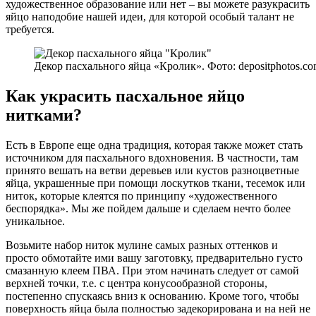
художественное образование или нет – вы можете разукрасить
яйцо наподобие нашей идеи, для которой особый талант не
требуется.
Декор пасхального яйца «Кролик». Фото: depositphotos.c
Как украсить пасхальное яйцо
нитками?
Есть в Европе еще одна традиция, которая также может стать
источником для пасхального вдохновения. В частности, там
принято вешать на ветви деревьев или кустов разноцветные
яйца, украшенные при помощи лоскутков ткани, тесемок или
ниток, которые клеятся по принципу «художественного
беспорядка». Мы же пойдем дальше и сделаем нечто более
уникальное.
Возьмите набор ниток мулине самых разных оттенков и
просто обмотайте ими вашу заготовку, предварительно густо
смазанную клеем ПВА. При этом начинать следует от самой
верхней точки, т.е. с центра конусообразной стороны,
постепенно спускаясь вниз к основанию. Кроме того, чтобы
поверхность яйца была полностью задекорирована и на ней не