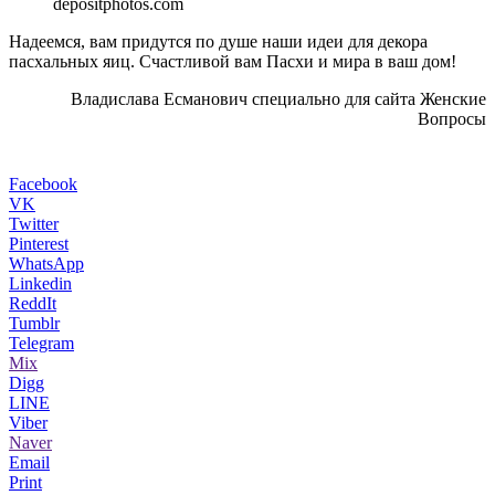
depositphotos.com
Надеемся, вам придутся по душе наши идеи для декора
пасхальных яиц. Счастливой вам Пасхи и мира в ваш дом!
Владислава Есманович специально для сайта Женские
Вопросы
Facebook
VK
Twitter
Pinterest
WhatsApp
Linkedin
ReddIt
Tumblr
Telegram
Mix
Digg
LINE
Viber
Naver
Email
Print