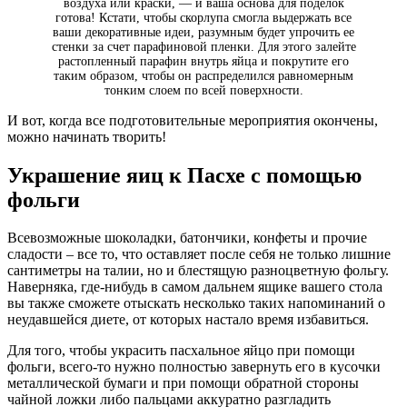
воздуха или краски, — и ваша основа для поделок
готова! Кстати, чтобы скорлупа смогла выдержать все
ваши декоративные идеи, разумным будет упрочить ее
стенки за счет парафиновой пленки. Для этого залейте
растопленный парафин внутрь яйца и покрутите его
таким образом, чтобы он распределился равномерным
тонким слоем по всей поверхности.
И вот, когда все подготовительные мероприятия окончены,
можно начинать творить!
Украшение яиц к Пасхе с помощью
фольги
Всевозможные шоколадки, батончики, конфеты и прочие
сладости – все то, что оставляет после себя не только лишние
сантиметры на талии, но и блестящую разноцветную фольгу.
Наверняка, где-нибудь в самом дальнем ящике вашего стола
вы также сможете отыскать несколько таких напоминаний о
неудавшейся диете, от которых настало время избавиться.
Для того, чтобы украсить пасхальное яйцо при помощи
фольги, всего-то нужно полностью завернуть его в кусочки
металлической бумаги и при помощи обратной стороны
чайной ложки либо пальцами аккуратно разгладить