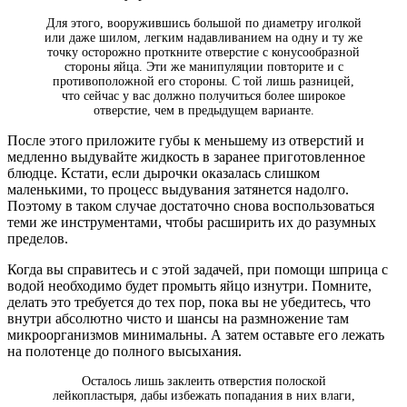
Для этого, вооружившись большой по диаметру иголкой
или даже шилом, легким надавливанием на одну и ту же
точку осторожно проткните отверстие с конусообразной
стороны яйца. Эти же манипуляции повторите и с
противоположной его стороны. С той лишь разницей,
что сейчас у вас должно получиться более широкое
отверстие, чем в предыдущем варианте.
После этого приложите губы к меньшему из отверстий и
медленно выдувайте жидкость в заранее приготовленное
блюдце. Кстати, если дырочки оказалась слишком
маленькими, то процесс выдувания затянется надолго.
Поэтому в таком случае достаточно снова воспользоваться
теми же инструментами, чтобы расширить их до разумных
пределов.
Когда вы справитесь и с этой задачей, при помощи шприца с
водой необходимо будет промыть яйцо изнутри. Помните,
делать это требуется до тех пор, пока вы не убедитесь, что
внутри абсолютно чисто и шансы на размножение там
микроорганизмов минимальны. А затем оставьте его лежать
на полотенце до полного высыхания.
Осталось лишь заклеить отверстия полоской
лейкопластыря, дабы избежать попадания в них влаги,