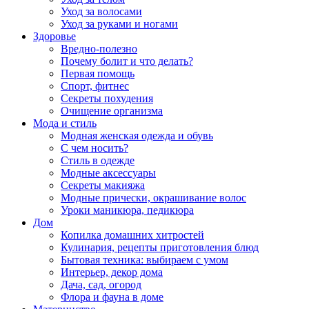
Уход за волосами
Уход за руками и ногами
Здоровье
Вредно-полезно
Почему болит и что делать?
Первая помощь
Спорт, фитнес
Секреты похудения
Очищение организма
Мода и стиль
Модная женская одежда и обувь
С чем носить?
Стиль в одежде
Модные аксессуары
Секреты макияжа
Модные прически, окрашивание волос
Уроки маникюра, педикюра
Дом
Копилка домашних хитростей
Кулинария, рецепты приготовления блюд
Бытовая техника: выбираем с умом
Интерьер, декор дома
Дача, сад, огород
Флора и фауна в доме