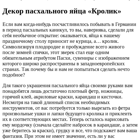
Декор пасхального яйца «Кролик»
Если вам когда-нибудь посчастливилось побывать в Германии
в период пасхальных каникул, то вы, наверняка, сделали для
себя необычное открытие: оказывается, яйца к нашему
праздничному столу приносит не курица, а… кролик.
Символизируя плодородие и пробуждение всего живого
после зимней спячки, этот зверек стал еще одним
обязательным атрибутом Пасхи, сувениры с изображением
которого широко распространены в западноевропейских
странах. Так почему бы и нам не попытаться сделать нечто
подобное?
Для такого украшения пасхального яйца своими руками вам
понадобятся лишь достаточно плотный фетр, ножницы,
горячий клей, акриловые краски, карандаш и кисточки.
Несмотря на такой длинный список необходимых
инструментов, от вас потребуется только вырезать из фетра
произвольные ушки и лапки будущего кролика и приклеить
их в соответствующих местах. Теперь осталось нарисовать
ему мордочку (сначала сделайте набросок в карандаше, а затем
уже беритесь за краски), грудку и все, что подскажет вам ваша
фантазия. При этом не имеет значение, есть ли у вас