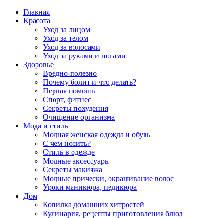
Главная
Красота
Уход за лицом
Уход за телом
Уход за волосами
Уход за руками и ногами
Здоровье
Вредно-полезно
Почему болит и что делать?
Первая помощь
Спорт, фитнес
Секреты похудения
Очищение организма
Мода и стиль
Модная женская одежда и обувь
С чем носить?
Стиль в одежде
Модные аксессуары
Секреты макияжа
Модные прически, окрашивание волос
Уроки маникюра, педикюра
Дом
Копилка домашних хитростей
Кулинария, рецепты приготовления блюд