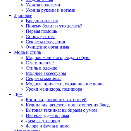
Уход за волосами
Уход за руками и ногами
Здоровье
Вредно-полезно
Почему болит и что делать?
Первая помощь
Спорт, фитнес
Секреты похудения
Очищение организма
Мода и стиль
Модная женская одежда и обувь
С чем носить?
Стиль в одежде
Модные аксессуары
Секреты макияжа
Модные прически, окрашивание волос
Уроки маникюра, педикюра
Дом
Копилка домашних хитростей
Кулинария, рецепты приготовления блюд
Бытовая техника: выбираем с умом
Интерьер, декор дома
Дача, сад, огород
Флора и фауна в доме