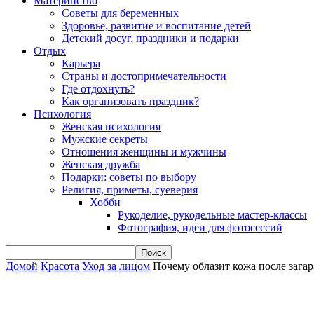
Материнство
Советы для беременных
Здоровье, развитие и воспитание детей
Детский досуг, праздники и подарки
Отдых
Карьера
Страны и достопримечательности
Где отдохнуть?
Как организовать праздник?
Психология
Женская психология
Мужские секреты
Отношения женщины и мужчины
Женская дружба
Подарки: советы по выбору
Религия, приметы, суеверия
Хобби
Рукоделие, рукодельные мастер-классы
Фотография, идеи для фотосессий
Домой
Красота
Уход за лицом
Почему облазит кожа после загар