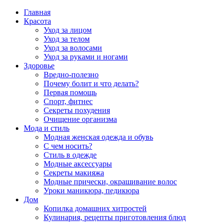
Главная
Красота
Уход за лицом
Уход за телом
Уход за волосами
Уход за руками и ногами
Здоровье
Вредно-полезно
Почему болит и что делать?
Первая помощь
Спорт, фитнес
Секреты похудения
Очищение организма
Мода и стиль
Модная женская одежда и обувь
С чем носить?
Стиль в одежде
Модные аксессуары
Секреты макияжа
Модные прически, окрашивание волос
Уроки маникюра, педикюра
Дом
Копилка домашних хитростей
Кулинария, рецепты приготовления блюд