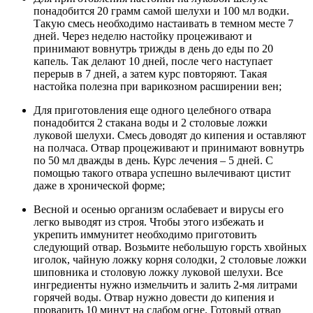
понадобится 20 грамм самой шелухи и 100 мл водки.
Такую смесь необходимо настаивать в темном месте 7
дней. Через неделю настойку процеживают и
принимают вовнутрь трижды в день до еды по 20
капель. Так делают 10 дней, после чего наступает
перерыв в 7 дней, а затем курс повторяют. Такая
настойка полезна при варикозном расширении вен;
Для приготовления еще одного целебного отвара
понадобится 2 стакана воды и 2 столовые ложки
луковой шелухи. Смесь доводят до кипения и оставляют
на полчаса. Отвар процеживают и принимают вовнутрь
по 50 мл дважды в день. Курс лечения – 5 дней. С
помощью такого отвара успешно вылечивают цистит
даже в хронической форме;
Весной и осенью организм ослабевает и вирусы его
легко выводят из строя. Чтобы этого избежать и
укрепить иммунитет необходимо приготовить
следующий отвар. Возьмите небольшую горсть хвойных
иголок, чайную ложку корня солодки, 2 столовые ложки
шиповника и столовую ложку луковой шелухи. Все
ингредиенты нужно измельчить и залить 2-мя литрами
горячей воды. Отвар нужно довести до кипения и
проварить 10 минут на слабом огне. Готовый отвар