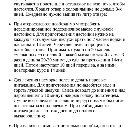
укутывают в полотенце и оставляют на всю ночь, чтобы
настоялся. Хранят отвар в холодильнике не дольше 3-х
дней. Ежедневно нужно выпивать литр отвара;
При атеросклерозе необходимо употреблять
нерафинированное подсолнечное масло с луковой
настойкой. Для приготовления настойки нужно на
каждую часть луковой шелухи брать по 7 частей водки и
настаивать 14 дней. Через две недели процедить –
настойка готова. Принимать нужно по 20 капель
смешанных со столовой ложкой масла по такой схеме: 3
раза в день за 20-30 минут до еды на протяжении 14-ти
дней. Потом наступает 10 дней перерыва, а за ними
повторный курс в 14 дней;
Для лечения насморка полезно делать паровые
ингаляции. Для приготовления понадобится вода и
горсть луковой шелухи. Смесь доводят до кипения и над
паром дышат 5-10 минут, накрыв голову полотенцем.
Лучше всего делать ингаляции перед сном, чтобы после
нее оставаться под одеялом. При необходимости
ингаляции делают ежедневно до полного
выздоровления;
При варикозе помогает не только настойка, но и отвар