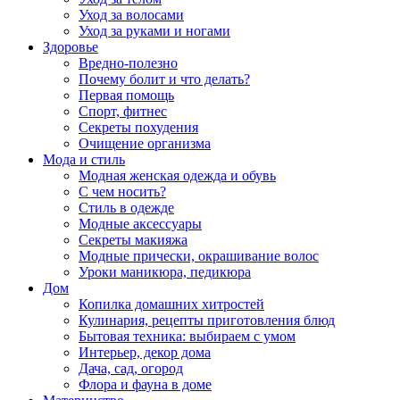
Уход за волосами
Уход за руками и ногами
Здоровье
Вредно-полезно
Почему болит и что делать?
Первая помощь
Спорт, фитнес
Секреты похудения
Очищение организма
Мода и стиль
Модная женская одежда и обувь
С чем носить?
Стиль в одежде
Модные аксессуары
Секреты макияжа
Модные прически, окрашивание волос
Уроки маникюра, педикюра
Дом
Копилка домашних хитростей
Кулинария, рецепты приготовления блюд
Бытовая техника: выбираем с умом
Интерьер, декор дома
Дача, сад, огород
Флора и фауна в доме