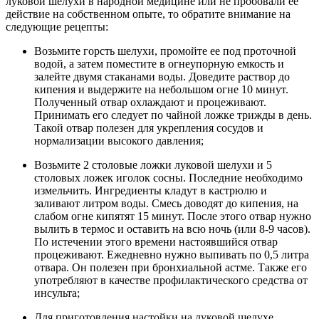
луковой шелухи в народной медицине или не пробовали ее
действие на собственном опыте, то обратите внимание на
следующие рецепты:
Возьмите горсть шелухи, промойте ее под проточной
водой, а затем поместите в огнеупорную емкость и
залейте двумя стаканами воды. Доведите раствор до
кипения и выдержите на небольшом огне 10 минут.
Полученный отвар охлаждают и процеживают.
Принимать его следует по чайной ложке трижды в день.
Такой отвар полезен для укрепления сосудов и
нормализации высокого давления;
Возьмите 2 столовые ложки луковой шелухи и 5
столовых ложек иголок сосны. Последние необходимо
измельчить. Ингредиенты кладут в кастрюлю и
заливают литром воды. Смесь доводят до кипения, на
слабом огне кипятят 15 минут. После этого отвар нужно
вылить в термос и оставить на всю ночь (или 8-9 часов).
По истечении этого времени настоявшийся отвар
процеживают. Ежедневно нужно выпивать по 0,5 литра
отвара. Он полезен при бронхиальной астме. Также его
употребляют в качестве профилактического средства от
инсульта;
Для приготовления настойки на луковой шелухе