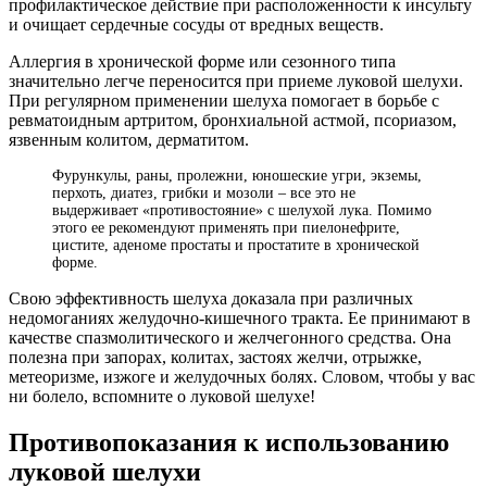
профилактическое действие при расположенности к инсульту
и очищает сердечные сосуды от вредных веществ.
Аллергия в хронической форме или сезонного типа
значительно легче переносится при приеме луковой шелухи.
При регулярном применении шелуха помогает в борьбе с
ревматоидным артритом, бронхиальной астмой, псориазом,
язвенным колитом, дерматитом.
Фурункулы, раны, пролежни, юношеские угри, экземы,
перхоть, диатез, грибки и мозоли – все это не
выдерживает «противостояние» с шелухой лука. Помимо
этого ее рекомендуют применять при пиелонефрите,
цистите, аденоме простаты и простатите в хронической
форме.
Свою эффективность шелуха доказала при различных
недомоганиях желудочно-кишечного тракта. Ее принимают в
качестве спазмолитического и желчегонного средства. Она
полезна при запорах, колитах, застоях желчи, отрыжке,
метеоризме, изжоге и желудочных болях. Словом, чтобы у вас
ни болело, вспомните о луковой шелухе!
Противопоказания к использованию
луковой шелухи