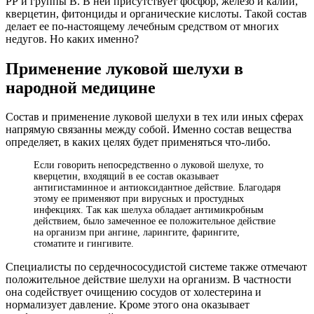
РР и группы В. В ней присутствует фосфор, железо и калий,
кверцетин, фитонциды и органические кислоты. Такой состав
делает ее по-настоящему лечебным средством от многих
недугов. Но каких именно?
Применение луковой шелухи в
народной медицине
Состав и применение луковой шелухи в тех или иных сферах
напрямую связанны между собой. Именно состав вещества
определяет, в каких целях будет применяться что-либо.
Если говорить непосредственно о луковой шелухе, то
кверцетин, входящий в ее состав оказывает
антигистаминное и антиоксидантное действие. Благодаря
этому ее применяют при вирусных и простудных
инфекциях. Так как шелуха обладает антимикробным
действием, было замеченное ее положительное действие
на организм при ангине, ларингите, фарингите,
стоматите и гингивите.
Специалисты по сердечнососудистой системе также отмечают
положительное действие шелухи на организм. В частности
она содействует очищению сосудов от холестерина и
нормализует давление. Кроме этого она оказывает