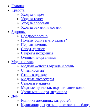
Главная
Красота
Уход за лицом
Уход за телом
Уход за волосами
Уход за руками и ногами
Здоровье
Вредно-полезно
Почему болит и что делать?
Первая помощь
Спорт, фитнес
Секреты похудения
Очищение организма
Мода и стиль
Модная женская одежда и обувь
С чем носить?
Стиль в одежде
Модные аксессуары
Секреты макияжа
Модные прически, окрашивание волос
Уроки маникюра, педикюра
Дом
Копилка домашних хитростей
Кулинария, рецепты приготовления блюд