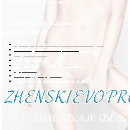
Как выглядит цветок безбрачия?
Что принимать при холестазе (застое желчи)?
НАШИ РУБРИКИ
Кулинария, рецепты приготовления блюд
197
Копилка домашних хитростей
73
Уход за лицом
70
Вредно-полезно
68
Модная женская одежда и обувь
50
Здоровье
48
Интерьер, декор дома
44
Здоровье, развитие и воспитание детей
41