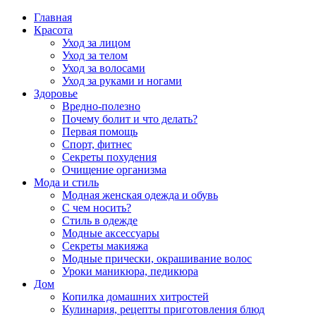
Главная
Красота
Уход за лицом
Уход за телом
Уход за волосами
Уход за руками и ногами
Здоровье
Вредно-полезно
Почему болит и что делать?
Первая помощь
Спорт, фитнес
Секреты похудения
Очищение организма
Мода и стиль
Модная женская одежда и обувь
С чем носить?
Стиль в одежде
Модные аксессуары
Секреты макияжа
Модные прически, окрашивание волос
Уроки маникюра, педикюра
Дом
Копилка домашних хитростей
Кулинария, рецепты приготовления блюд