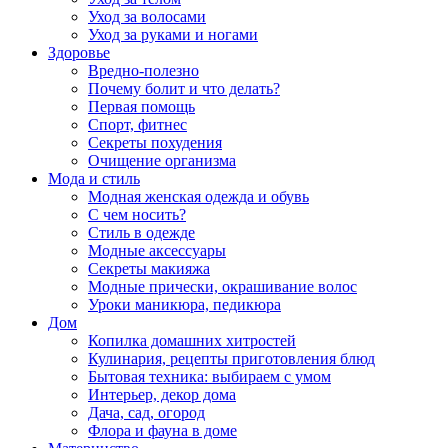
Уход за волосами
Уход за руками и ногами
Здоровье
Вредно-полезно
Почему болит и что делать?
Первая помощь
Спорт, фитнес
Секреты похудения
Очищение организма
Мода и стиль
Модная женская одежда и обувь
С чем носить?
Стиль в одежде
Модные аксессуары
Секреты макияжа
Модные прически, окрашивание волос
Уроки маникюра, педикюра
Дом
Копилка домашних хитростей
Кулинария, рецепты приготовления блюд
Бытовая техника: выбираем с умом
Интерьер, декор дома
Дача, сад, огород
Флора и фауна в доме