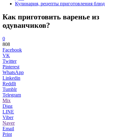
Кулинария, рецепты приготовления блюд
Как приготовить варенье из
одуванчиков?
0
808
Facebook
VK
Twitter
Pinterest
WhatsApp
Linkedin
ReddIt
Tumblr
Telegram
Mix
Digg
LINE
Viber
Naver
Email
Print