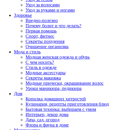
Уход за волосами
Уход за руками и ногами
Здоровье
Вредно-полезно
Почему болит и что делать?
Первая помощь
Спорт, фитнес
Секреты похудения
Очищение организма
Мода и стиль
Модная женская одежда и обувь
С чем носить?
Стиль в одежде
Модные аксессуары
Секреты макияжа
Модные прически, окрашивание волос
Уроки маникюра, педикюра
Дом
Копилка домашних хитростей
Кулинария, рецепты приготовления блюд
Бытовая техника: выбираем с умом
Интерьер, декор дома
Дача, сад, огород
Флора и фауна в доме