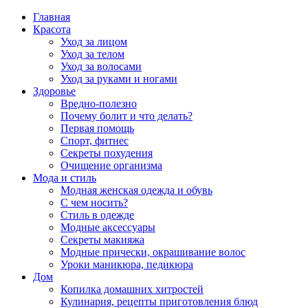
Главная
Красота
Уход за лицом
Уход за телом
Уход за волосами
Уход за руками и ногами
Здоровье
Вредно-полезно
Почему болит и что делать?
Первая помощь
Спорт, фитнес
Секреты похудения
Очищение организма
Мода и стиль
Модная женская одежда и обувь
С чем носить?
Стиль в одежде
Модные аксессуары
Секреты макияжа
Модные прически, окрашивание волос
Уроки маникюра, педикюра
Дом
Копилка домашних хитростей
Кулинария, рецепты приготовления блюд