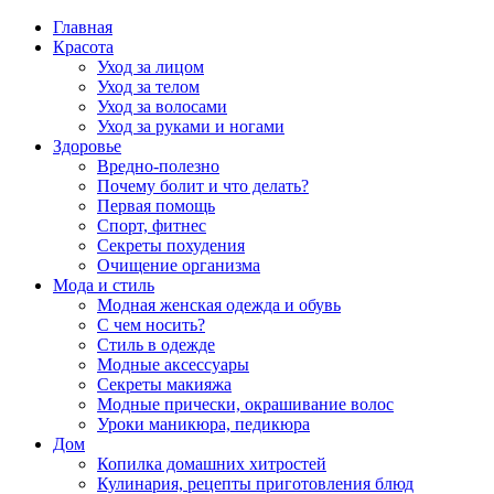
Главная
Красота
Уход за лицом
Уход за телом
Уход за волосами
Уход за руками и ногами
Здоровье
Вредно-полезно
Почему болит и что делать?
Первая помощь
Спорт, фитнес
Секреты похудения
Очищение организма
Мода и стиль
Модная женская одежда и обувь
С чем носить?
Стиль в одежде
Модные аксессуары
Секреты макияжа
Модные прически, окрашивание волос
Уроки маникюра, педикюра
Дом
Копилка домашних хитростей
Кулинария, рецепты приготовления блюд