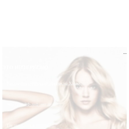
...
ЭТО ИНТЕРЕСНО
Как сделать готический макияж на Хэллоуин?
Что такое РФ-лифтинг лица?
Где отдохнуть в декабре?