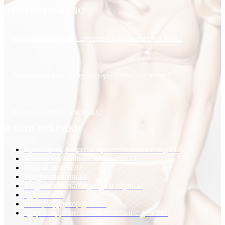
ЭТО ПОПУЛЯРНО
Как правильно делать шугаринг в домашних условиях?
Как выбрать женские аксессуары: сумку и кошелек?
Как организовать вечеринку?
НАШИ РУБРИКИ
Кулинария, рецепты приготовления блюд
197
Копилка домашних хитростей
73
Уход за лицом
70
Вредно-полезно
68
Модная женская одежда и обувь
50
Здоровье
48
Интерьер, декор дома
44
Здоровье, развитие и воспитание детей
41