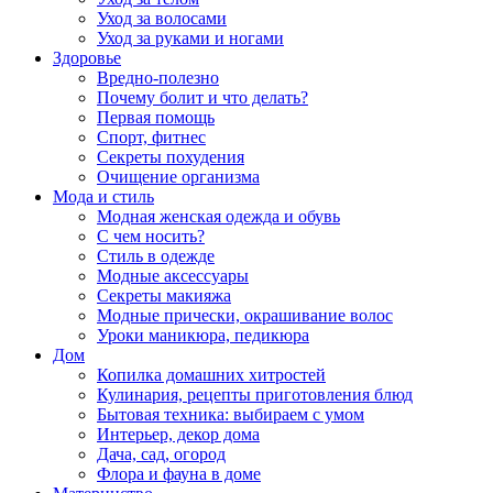
Уход за волосами
Уход за руками и ногами
Здоровье
Вредно-полезно
Почему болит и что делать?
Первая помощь
Спорт, фитнес
Секреты похудения
Очищение организма
Мода и стиль
Модная женская одежда и обувь
С чем носить?
Стиль в одежде
Модные аксессуары
Секреты макияжа
Модные прически, окрашивание волос
Уроки маникюра, педикюра
Дом
Копилка домашних хитростей
Кулинария, рецепты приготовления блюд
Бытовая техника: выбираем с умом
Интерьер, декор дома
Дача, сад, огород
Флора и фауна в доме