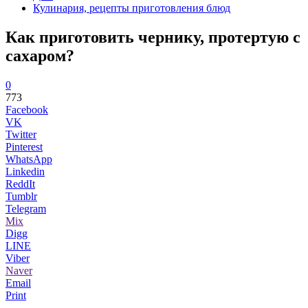
Кулинария, рецепты приготовления блюд
Как приготовить чернику, протертую с
сахаром?
0
773
Facebook
VK
Twitter
Pinterest
WhatsApp
Linkedin
ReddIt
Tumblr
Telegram
Mix
Digg
LINE
Viber
Naver
Email
Print