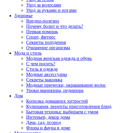
Уход за волосами
Уход за руками и ногами
Здоровье
Вредно-полезно
Почему болит и что делать?
Первая помощь
Спорт, фитнес
Секреты похудения
Очищение организма
Мода и стиль
Модная женская одежда и обувь
С чем носить?
Стиль в одежде
Модные аксессуары
Секреты макияжа
Модные прически, окрашивание волос
Уроки маникюра, педикюра
Дом
Копилка домашних хитростей
Кулинария, рецепты приготовления блюд
Бытовая техника: выбираем с умом
Интерьер, декор дома
Дача, сад, огород
Флора и фауна в доме