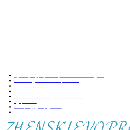
Как снять раздражение после бритья?
Какое домашнее животное завести?
Cтиль Бохо — что это такое?
НАШИ РУБРИКИ
Кулинария, рецепты приготовления блюд
197
Копилка домашних хитростей
73
Уход за лицом
70
Вредно-полезно
68
Модная женская одежда и обувь
50
Здоровье
48
Интерьер, декор дома
44
Здоровье, развитие и воспитание детей
41