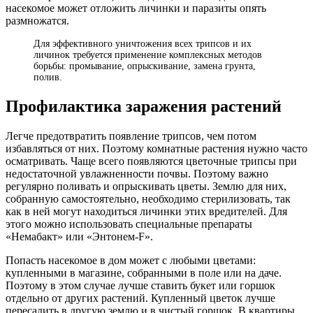
насекомое может отложить личинки и паразиты опять
размножатся.
Для эффективного уничтожения всех трипсов и их
личинок требуется применение комплексных методов
борьбы: промывание, опрыскивание, замена грунта,
полив.
Профилактика заражения растений
Легче предотвратить появление трипсов, чем потом
избавляться от них. Поэтому комнатные растения нужно часто
осматривать. Чаще всего появляются цветочные трипсы при
недостаточной увлажненности почвы. Поэтому важно
регулярно поливать и опрыскивать цветы. Землю для них,
собранную самостоятельно, необходимо стерилизовать, так
как в ней могут находиться личинки этих вредителей. Для
этого можно использовать специальные препараты
«Немабакт» или «Энтонем-F».
Попасть насекомое в дом может с любыми цветами:
купленными в магазине, собранными в поле или на даче.
Поэтому в этом случае лучше ставить букет или горшок
отдельно от других растений. Купленный цветок лучше
пересадить в другую землю и в чистый горшок. В квартиры,