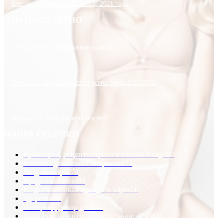
6 модных причесок на осень, 2021 года
ЭТО ПОПУЛЯРНО
С чем носить трикотажное платье?
Стильные образы на сезон осень-зима 2021/2022
Вредно ли наращивание ногтей?
НАШИ РУБРИКИ
Кулинария, рецепты приготовления блюд
197
Копилка домашних хитростей
73
Уход за лицом
70
Вредно-полезно
68
Модная женская одежда и обувь
50
Здоровье
48
Интерьер, декор дома
44
Здоровье, развитие и воспитание детей
41