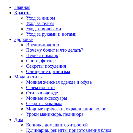
Главная
Красота
Уход за лицом
Уход за телом
Уход за волосами
Уход за руками и ногами
Здоровье
Вредно-полезно
Почему болит и что делать?
Первая помощь
Спорт, фитнес
Секреты похудения
Очищение организма
Мода и стиль
Модная женская одежда и обувь
С чем носить?
Стиль в одежде
Модные аксессуары
Секреты макияжа
Модные прически, окрашивание волос
Уроки маникюра, педикюра
Дом
Копилка домашних хитростей
Кулинария, рецепты приготовления блюд