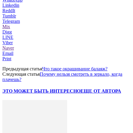
Linkedin
ReddIt
Tumblr
Telegram
Mix
Digg
LINE
Viber
Naver
Email
Print
Предыдущая статья
Что такое окрашивание балаяж?
Следующая статья
Почему нельзя смотреть в зеркало, когда
плачешь?
ЭТО МОЖЕТ БЫТЬ ИНТЕРЕСНО
ЕЩЕ ОТ АВТОРА