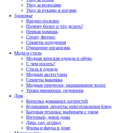
Уход за волосами
Уход за руками и ногами
Здоровье
Вредно-полезно
Почему болит и что делать?
Первая помощь
Спорт, фитнес
Секреты похудения
Очищение организма
Мода и стиль
Модная женская одежда и обувь
С чем носить?
Стиль в одежде
Модные аксессуары
Секреты макияжа
Модные прически, окрашивание волос
Уроки маникюра, педикюра
Дом
Копилка домашних хитростей
Кулинария, рецепты приготовления блюд
Бытовая техника: выбираем с умом
Интерьер, декор дома
Дача, сад, огород
Флора и фауна в доме