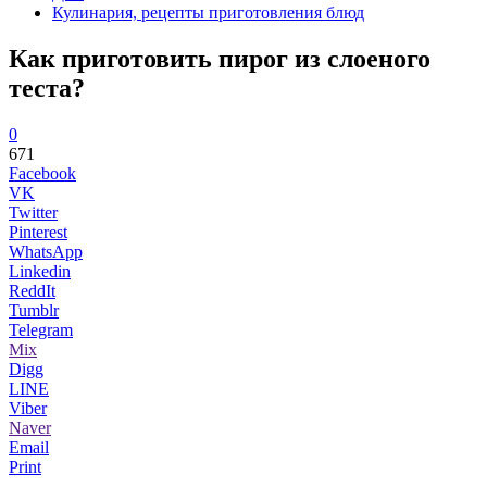
Кулинария, рецепты приготовления блюд
Как приготовить пирог из слоеного
теста?
0
671
Facebook
VK
Twitter
Pinterest
WhatsApp
Linkedin
ReddIt
Tumblr
Telegram
Mix
Digg
LINE
Viber
Naver
Email
Print