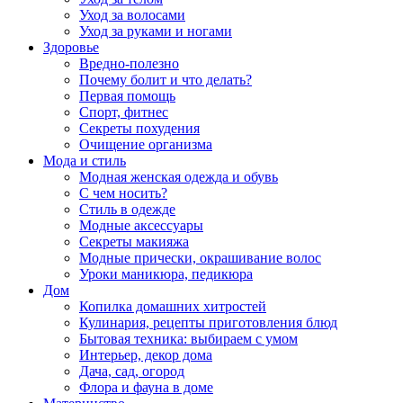
Уход за волосами
Уход за руками и ногами
Здоровье
Вредно-полезно
Почему болит и что делать?
Первая помощь
Спорт, фитнес
Секреты похудения
Очищение организма
Мода и стиль
Модная женская одежда и обувь
С чем носить?
Стиль в одежде
Модные аксессуары
Секреты макияжа
Модные прически, окрашивание волос
Уроки маникюра, педикюра
Дом
Копилка домашних хитростей
Кулинария, рецепты приготовления блюд
Бытовая техника: выбираем с умом
Интерьер, декор дома
Дача, сад, огород
Флора и фауна в доме