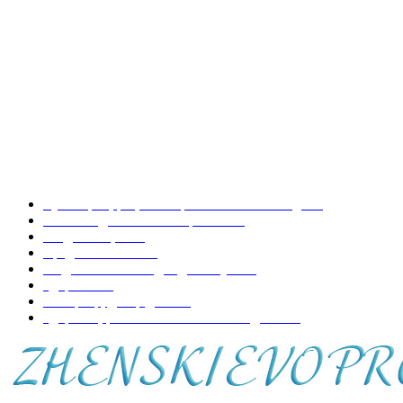
Как сделать рваные джинсы в домашних условиях?
Как организовать пляжную вечеринку?
Как правильно заваривать и пить боярышник?
НАШИ РУБРИКИ
Кулинария, рецепты приготовления блюд
197
Копилка домашних хитростей
73
Уход за лицом
70
Вредно-полезно
68
Модная женская одежда и обувь
50
Здоровье
48
Интерьер, декор дома
44
Здоровье, развитие и воспитание детей
41