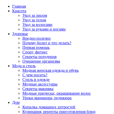
Главная
Красота
Уход за лицом
Уход за телом
Уход за волосами
Уход за руками и ногами
Здоровье
Вредно-полезно
Почему болит и что делать?
Первая помощь
Спорт, фитнес
Секреты похудения
Очищение организма
Мода и стиль
Модная женская одежда и обувь
С чем носить?
Стиль в одежде
Модные аксессуары
Секреты макияжа
Модные прически, окрашивание волос
Уроки маникюра, педикюра
Дом
Копилка домашних хитростей
Кулинария, рецепты приготовления блюд