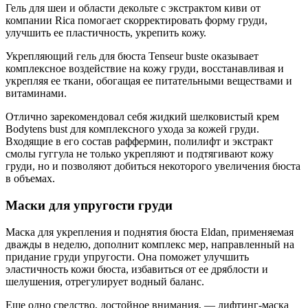
Гель для шеи и области декольте с экстрактом киви от
компании Rica помогает скорректировать форму груди,
улучшить ее пластичность, укрепить кожу.
Укрепляющий гель для бюста Tenseur buste оказывает
комплексное воздействие на кожу груди, восстанавливая и
укрепляя ее ткани, обогащая ее питательными веществами и
витаминами.
Отлично зарекомендовал себя жидкий шелковистый крем
Bodytens bust для комплексного ухода за кожей груди.
Входящие в его состав раффермин, полилифт и экстракт
смолы гуггула не только укрепляют и подтягивают кожу
груди, но и позволяют добиться некоторого увеличения бюста
в объемах.
Маски для упругости груди
Маска для укрепления и поднятия бюста Eldan, применяемая
дважды в неделю, дополнит комплекс мер, направленный на
придание груди упругости. Она поможет улучшить
эластичность кожи бюста, избавиться от ее дряблости и
шелушения, отрегулирует водный баланс.
Еще одно средство, достойное внимания, — лифтинг-маска