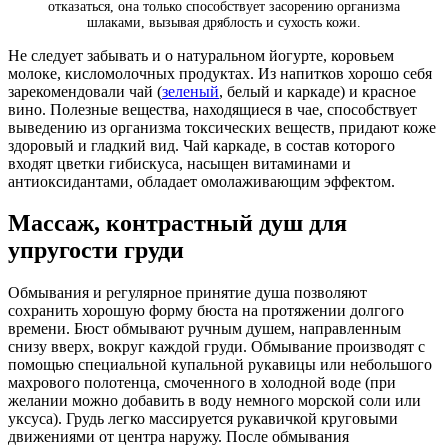
отказаться, она только способствует засорению организма
шлаками, вызывая дряблость и сухость кожи.
Не следует забывать и о натуральном йогурте, коровьем
молоке, кисломолочных продуктах. Из напитков хорошо себя
зарекомендовали чай (
зеленый
, белый и каркаде) и красное
вино. Полезные вещества, находящиеся в чае, способствует
выведению из организма токсических веществ, придают коже
здоровый и гладкий вид. Чай каркаде, в состав которого
входят цветки гибискуса, насыщен витаминами и
антиоксидантами, обладает омолаживающим эффектом.
Массаж, контрастный душ для
упругости груди
Обмывания и регулярное принятие душа позволяют
сохранить хорошую форму бюста на протяжении долгого
времени. Бюст обмывают ручным душем, направленным
снизу вверх, вокруг каждой груди. Обмывание производят с
помощью специальной купальной рукавицы или небольшого
махрового полотенца, смоченного в холодной воде (при
желании можно добавить в воду немного морской соли или
уксуса). Грудь легко массируется рукавичкой круговыми
движениями от центра наружу. После обмывания