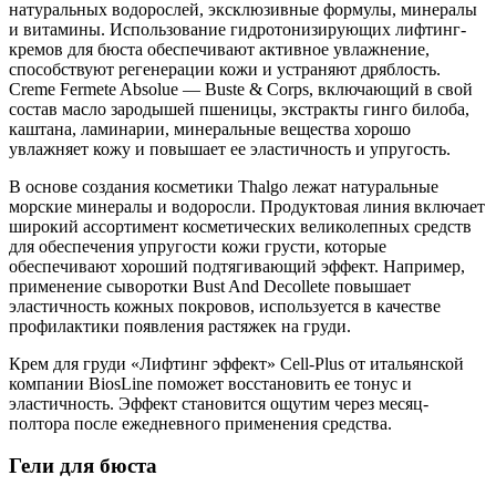
натуральных водорослей, эксклюзивные формулы, минералы
и витамины. Использование гидротонизирующих лифтинг-
кремов для бюста обеспечивают активное увлажнение,
способствуют регенерации кожи и устраняют дряблость.
Creme Fermete Absolue — Buste & Corps, включающий в свой
состав масло зародышей пшеницы, экстракты гинго билоба,
каштана, ламинарии, минеральные вещества хорошо
увлажняет кожу и повышает ее эластичность и упругость.
В основе создания косметики Thalgo лежат натуральные
морские минералы и водоросли. Продуктовая линия включает
широкий ассортимент косметических великолепных средств
для обеспечения упругости кожи грусти, которые
обеспечивают хороший подтягивающий эффект. Например,
применение сыворотки Bust And Decollete повышает
эластичность кожных покровов, используется в качестве
профилактики появления растяжек на груди.
Крем для груди «Лифтинг эффект» Cell-Plus от итальянской
компании BiosLine поможет восстановить ее тонус и
эластичность. Эффект становится ощутим через месяц-
полтора после ежедневного применения средства.
Гели для бюста