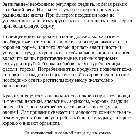
За питанием необходимо регулярно следить, избегая резких
колебаний веса. Ни в коем случае не следует применять
радикальные диеты. При быстром похудении кожа не
успевает восстановить упругость и эластичность, грудь теряет
привлекательную форму.
Полноценное и здоровое питание должно включать все
необходимые витамины и элементы для поддержания тела в
хорошей форме. Для того, чтобы придать эластичность и
упругость груди, укрепить ее, необходимо в рацион питания
включить каши, приготовленные из цельных зерновых
культур и отрубей, блюда из бобовых культур (чечевицы,
фасоли, гороха). Потребление этих продуктов позволяет коже
становиться гладкой и бархатистой. Из жиров предпочтение
необходимо отдать растительному маслу, желательно
оливковому.
Красоту и упругость ткани кожного покрова придают овощи
и фрукты: персики, апельсины, абрикосы, морковь, сладкий
перец. Полезно и употребление соков из фруктов, ягод,
овощей. Для придания свежести и молодости кожным тканям
рекомендуется больше употреблять бананы и курагу, которые
хорошо очищают организм.
От копченостей и соленой пищи лучше совсем