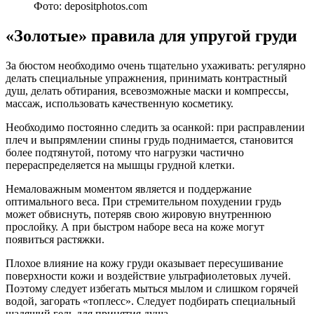
Фото: depositphotos.com
«Золотые» правила для упругой груди
За бюстом необходимо очень тщательно ухаживать: регулярно
делать специальные упражнения, принимать контрастный
душ, делать обтирания, всевозможные маски и компрессы,
массаж, использовать качественную косметику.
Необходимо постоянно следить за осанкой: при расправлении
плеч и выпрямлении спины грудь поднимается, становится
более подтянутой, потому что нагрузки частично
перераспределяется на мышцы грудной клетки.
Немаловажным моментом является и поддержание
оптимального веса. При стремительном похудении грудь
может обвиснуть, потеряв свою жировую внутреннюю
прослойку. А при быстром наборе веса на коже могут
появиться растяжки.
Плохое влияние на кожу груди оказывает пересушивание
поверхности кожи и воздействие ультрафиолетовых лучей.
Поэтому следует избегать мыться мылом и слишком горячей
водой, загорать «топлесс». Следует подбирать специальный
щадящий гель для принятия душа.