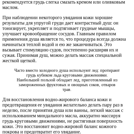
рекомендуется грудь слегка смазать кремом или оливковым
маслом.
При наблюдении некоторого увядания кожи хорошие
результаты для упругой груди дает контрастный душ: он
тонизирует, укрепляет и подтягивает грудные мышцы,
улучшает кровообращение сосудов. Главным правилом
применения душа является то, что процедура всегда должна
начинаться теплой водой и ею же заканчиваться. Это
вызывает стимуляцию судов, постепенно расширяя их и
сужая. Принимая душ, можно делать массаж специальной
жесткой щеткой.
Часто вместо холодного душа используют лед: протирают
грудь кубиком льда круговыми движениями.
Наибольшей пользой обладает лед, приготовленный из
замороженных фруктовых и овощных соков, отваров
трав.
Для восстановления водно-жирового баланса кожи и
предотвращения ее увядания желательно делать пару раз в
неделю, после принятия душа или ванны, легкий массаж с
использованием миндального масла, аккуратно массируя
грудь круговыми движениями, не растягивая поверхность
кожи. Это восстановит водно-жировой баланс кожного
покрова и предотвратит его увядание.