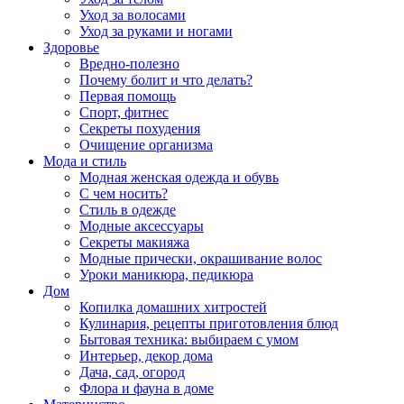
Уход за волосами
Уход за руками и ногами
Здоровье
Вредно-полезно
Почему болит и что делать?
Первая помощь
Спорт, фитнес
Секреты похудения
Очищение организма
Мода и стиль
Модная женская одежда и обувь
С чем носить?
Стиль в одежде
Модные аксессуары
Секреты макияжа
Модные прически, окрашивание волос
Уроки маникюра, педикюра
Дом
Копилка домашних хитростей
Кулинария, рецепты приготовления блюд
Бытовая техника: выбираем с умом
Интерьер, декор дома
Дача, сад, огород
Флора и фауна в доме