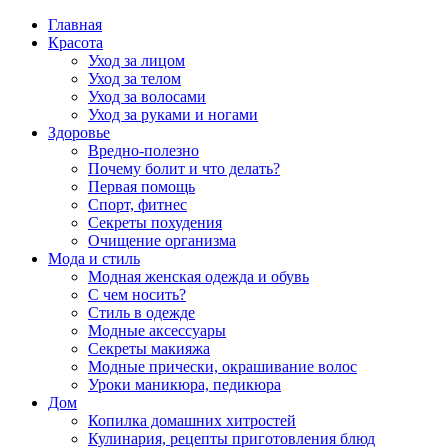
Главная
Красота
Уход за лицом
Уход за телом
Уход за волосами
Уход за руками и ногами
Здоровье
Вредно-полезно
Почему болит и что делать?
Первая помощь
Спорт, фитнес
Секреты похудения
Очищение организма
Мода и стиль
Модная женская одежда и обувь
С чем носить?
Стиль в одежде
Модные аксессуары
Секреты макияжа
Модные прически, окрашивание волос
Уроки маникюра, педикюра
Дом
Копилка домашних хитростей
Кулинария, рецепты приготовления блюд