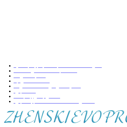
Как носить брюки с лампасами?
Что делать, если разбился ртутный градусник?
Что делать, если пристает начальник?
НАШИ РУБРИКИ
Кулинария, рецепты приготовления блюд
197
Копилка домашних хитростей
73
Уход за лицом
70
Вредно-полезно
68
Модная женская одежда и обувь
50
Здоровье
48
Интерьер, декор дома
44
Здоровье, развитие и воспитание детей
41