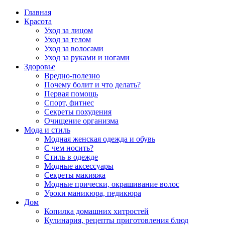
Главная
Красота
Уход за лицом
Уход за телом
Уход за волосами
Уход за руками и ногами
Здоровье
Вредно-полезно
Почему болит и что делать?
Первая помощь
Спорт, фитнес
Секреты похудения
Очищение организма
Мода и стиль
Модная женская одежда и обувь
С чем носить?
Стиль в одежде
Модные аксессуары
Секреты макияжа
Модные прически, окрашивание волос
Уроки маникюра, педикюра
Дом
Копилка домашних хитростей
Кулинария, рецепты приготовления блюд