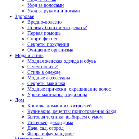
Уход за волосами
Уход за руками и ногами
Здоровье
Вредно-полезно
Почему болит и что делать?
Первая помощь
Спорт, фитнес
Секреты похудения
Очищение организма
Мода и стиль
Модная женская одежда и обувь
С чем носить?
Стиль в одежде
Модные аксессуары
Секреты макияжа
Модные прически, окрашивание волос
Уроки маникюра, педикюра
Дом
Копилка домашних хитростей
Кулинария, рецепты приготовления блюд
Бытовая техника: выбираем с умом
Интерьер, декор дома
Дача, сад, огород
Флора и фауна в доме