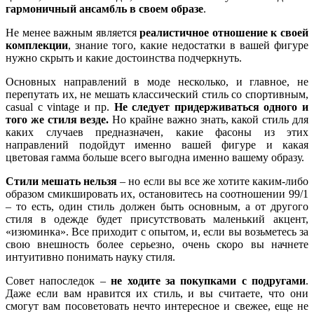
гармоничный ансамбль в своем образе
.
Не менее важным является
реалистичное отношение к своей
комплекции
, знание того, какие недостатки в вашей фигуре
нужно скрыть и какие достоинства подчеркнуть.
Основных направлений в моде несколько, и главное, не
перепутать их, не мешать классический стиль со спортивным,
casual с vintage и пр.
Не следует придерживаться одного и
того же стиля везде.
Но крайне важно знать, какой стиль для
каких случаев предназначен, какие фасоны из этих
направлений подойдут именно вашей фигуре и какая
цветовая гамма больше всего выгодна именно вашему образу.
Стили мешать нельзя
– но если вы все же хотите каким-либо
образом смикшировать их, остановитесь на соотношении 99/1
– то есть, один стиль должен быть основным, а от другого
стиля в одежде будет присутствовать маленький акцент,
«изюминка». Все приходит с опытом, и, если вы возьметесь за
свою внешность более серьезно, очень скоро вы начнете
интуитивно понимать науку стиля.
Совет напоследок –
не ходите за покупками с подругами
.
Даже если вам нравится их стиль, и вы считаете, что они
смогут вам посоветовать нечто интересное и свежее, еще не