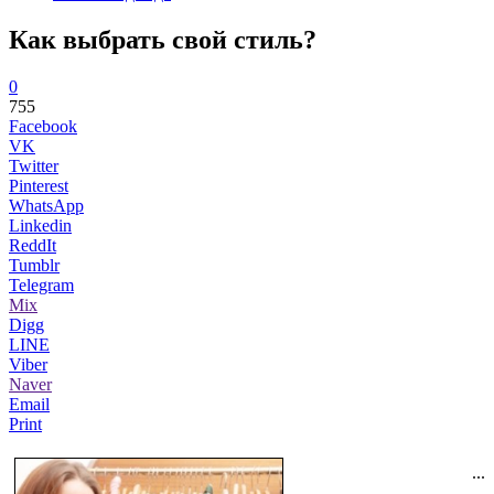
Как выбрать свой стиль?
0
755
Facebook
VK
Twitter
Pinterest
WhatsApp
Linkedin
ReddIt
Tumblr
Telegram
Mix
Digg
LINE
Viber
Naver
Email
Print
...