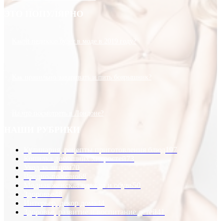
ЭТО ПОПУЛЯРНО
Какой педикюр будет в моде в 2019 году?
Как правильно заваривать и пить боярышник?
На что посмотреть в Лондоне?
НАШИ РУБРИКИ
Кулинария, рецепты приготовления блюд
197
Копилка домашних хитростей
73
Уход за лицом
70
Вредно-полезно
68
Модная женская одежда и обувь
50
Здоровье
48
Интерьер, декор дома
44
Здоровье, развитие и воспитание детей
41