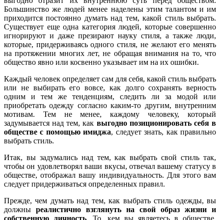
выгодно отразит их внутреннюю суть перед обществом.
Большинство же людей менее наделены этим талантом и им
приходится постоянно думать над тем, какой стиль выбрать.
Существует еще одна категория людей, которые совершенно
игнорируют и даже презирают науку стиля, а также люди,
которые, придерживаясь одного стиля, не желают его менять
на протяжении многих лет, не обращая внимания на то, что
общество явно или косвенно указывает им на их ошибки.
Каждый человек определяет сам для себя, какой стиль выбрать
или не выбирать его вовсе, как долго сохранять верность
одним и тем же тенденциям, следить ли за модой или
приобретать одежду согласно каким-то другим, внутренним
мотивам. Тем не менее, каждому человеку, который
задумывается над тем, как
выгодно позиционировать себя в
обществе с помощью имиджа
, следует знать, как правильно
выбрать стиль.
Итак, вы задумались над тем, как выбрать свой стиль так,
чтобы он удовлетворял ваши вкусы, отвечал вашему статусу в
обществе, отображал вашу индивидуальность. Для этого вам
следует придерживаться определенных правил.
Прежде, чем думать над тем, как выбрать стиль одежды, вы
должны
реалистично взглянуть на свой образ жизни и
собственную личность
. То, кем вы являетесь в обществе,