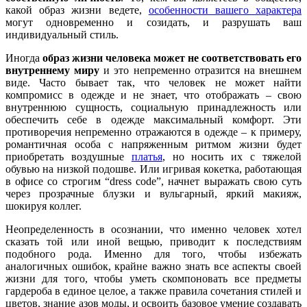
какой образ жизни ведете,
особенности вашего характера
могут одновременно и созидать, и разрушать ваш
индивидуальный стиль.
Иногда
образ жизни человека может не соответствовать его
внутреннему миру
и это непременно отразится на внешнем
виде. Часто бывает так, что человек не может найти
компромисс в одежде и не знает, что отображать – свою
внутреннюю сущность, социальную принадлежность или
обеспечить себе в одежде максимальный комфорт. Эти
противоречия непременно отражаются в одежде – к примеру,
романтичная особа с напряженным ритмом жизни будет
приобретать воздушные
платья
, но носить их с тяжелой
обувью на низкой подошве. Или игривая кокетка, работающая
в офисе со строгим “dress code”, начнет выражать свою суть
через прозрачные блузки и вульгарный, яркий макияж,
шокируя коллег.
Неопределенность в осознании, что именно человек хотел
сказать той или иной вещью, приводит к последствиям
подобного рода. Именно для того, чтобы избежать
аналогичных ошибок, крайне важно знать все аспекты своей
жизни для того, чтобы уметь скомпоновать все предметы
гардероба в единое целое, а также правила сочетания стилей и
цветов, знание азов моды, и освоить базовое умение создавать