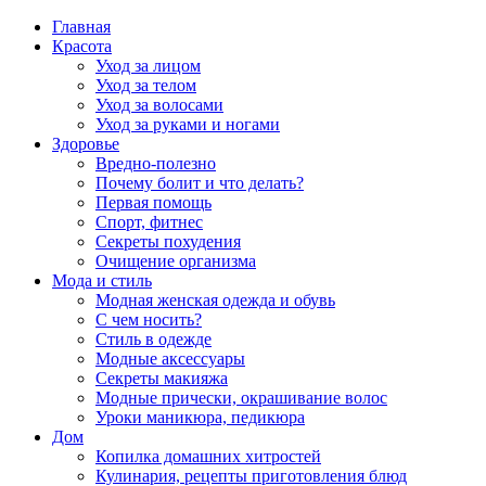
Главная
Красота
Уход за лицом
Уход за телом
Уход за волосами
Уход за руками и ногами
Здоровье
Вредно-полезно
Почему болит и что делать?
Первая помощь
Спорт, фитнес
Секреты похудения
Очищение организма
Мода и стиль
Модная женская одежда и обувь
С чем носить?
Стиль в одежде
Модные аксессуары
Секреты макияжа
Модные прически, окрашивание волос
Уроки маникюра, педикюра
Дом
Копилка домашних хитростей
Кулинария, рецепты приготовления блюд