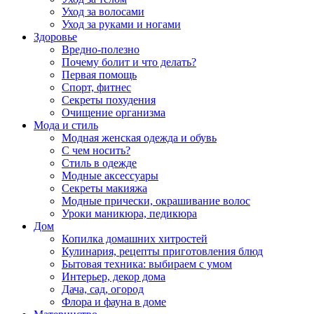
Уход за волосами
Уход за руками и ногами
Здоровье
Вредно-полезно
Почему болит и что делать?
Первая помощь
Спорт, фитнес
Секреты похудения
Очищение организма
Мода и стиль
Модная женская одежда и обувь
С чем носить?
Стиль в одежде
Модные аксессуары
Секреты макияжа
Модные прически, окрашивание волос
Уроки маникюра, педикюра
Дом
Копилка домашних хитростей
Кулинария, рецепты приготовления блюд
Бытовая техника: выбираем с умом
Интерьер, декор дома
Дача, сад, огород
Флора и фауна в доме