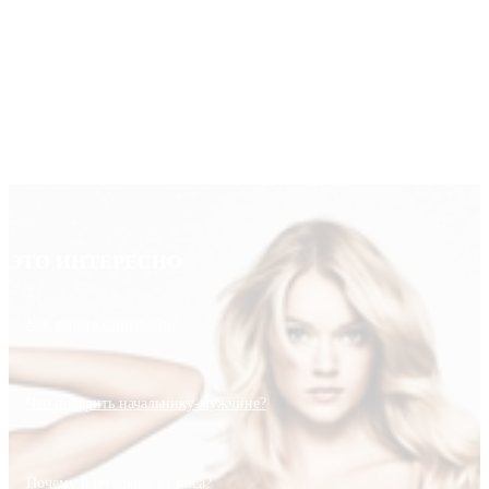
ЭТО ИНТЕРЕСНО
Как варить глинтвейн?
Что подарить начальнику-мужчине?
Почему идет кровь из носа?