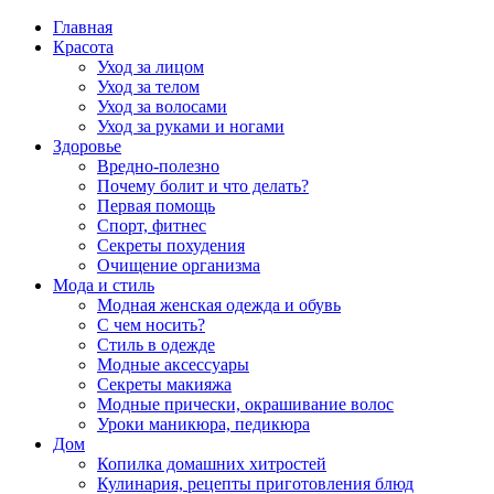
Главная
Красота
Уход за лицом
Уход за телом
Уход за волосами
Уход за руками и ногами
Здоровье
Вредно-полезно
Почему болит и что делать?
Первая помощь
Спорт, фитнес
Секреты похудения
Очищение организма
Мода и стиль
Модная женская одежда и обувь
С чем носить?
Стиль в одежде
Модные аксессуары
Секреты макияжа
Модные прически, окрашивание волос
Уроки маникюра, педикюра
Дом
Копилка домашних хитростей
Кулинария, рецепты приготовления блюд