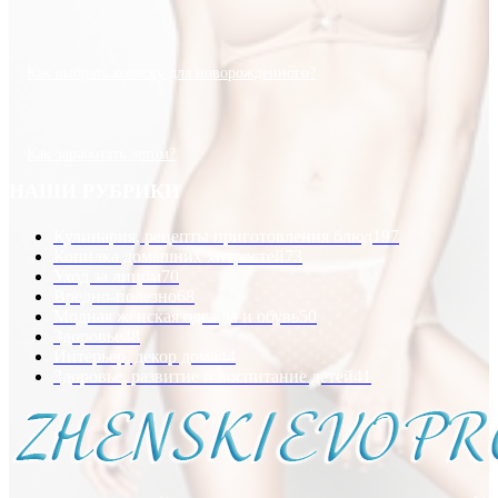
Как выбрать коляску для новорожденного?
Как заработать летом?
НАШИ РУБРИКИ
Кулинария, рецепты приготовления блюд
197
Копилка домашних хитростей
73
Уход за лицом
70
Вредно-полезно
68
Модная женская одежда и обувь
50
Здоровье
48
Интерьер, декор дома
44
Здоровье, развитие и воспитание детей
41