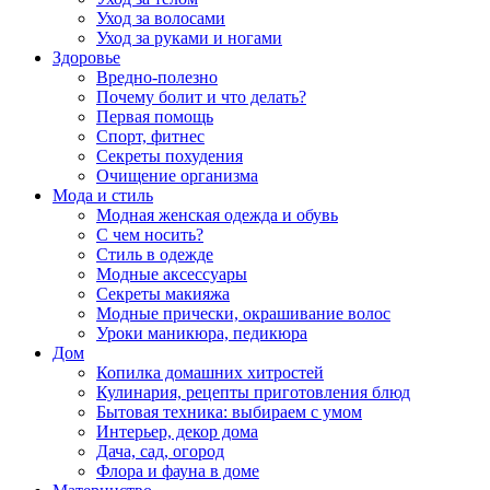
Уход за волосами
Уход за руками и ногами
Здоровье
Вредно-полезно
Почему болит и что делать?
Первая помощь
Спорт, фитнес
Секреты похудения
Очищение организма
Мода и стиль
Модная женская одежда и обувь
С чем носить?
Стиль в одежде
Модные аксессуары
Секреты макияжа
Модные прически, окрашивание волос
Уроки маникюра, педикюра
Дом
Копилка домашних хитростей
Кулинария, рецепты приготовления блюд
Бытовая техника: выбираем с умом
Интерьер, декор дома
Дача, сад, огород
Флора и фауна в доме