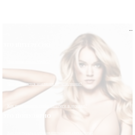
...
ЭТО ИНТЕРЕСНО
Что такое стиль SWAG?
Чем отличается эпиляция от депиляции?
Как приготовить стейк из семги в духовке?
ЭТО ПОПУЛЯРНО
Как поступать с неуважительными свекровями