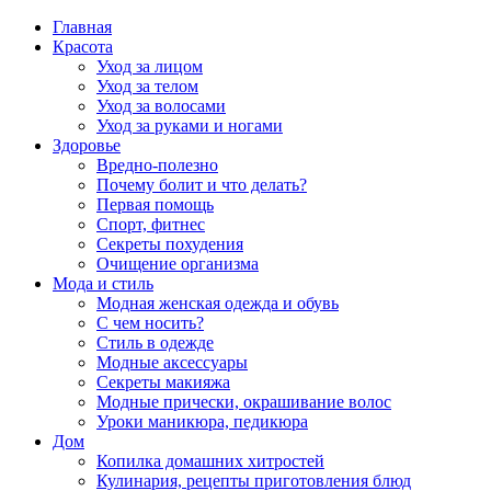
Главная
Красота
Уход за лицом
Уход за телом
Уход за волосами
Уход за руками и ногами
Здоровье
Вредно-полезно
Почему болит и что делать?
Первая помощь
Спорт, фитнес
Секреты похудения
Очищение организма
Мода и стиль
Модная женская одежда и обувь
С чем носить?
Стиль в одежде
Модные аксессуары
Секреты макияжа
Модные прически, окрашивание волос
Уроки маникюра, педикюра
Дом
Копилка домашних хитростей
Кулинария, рецепты приготовления блюд