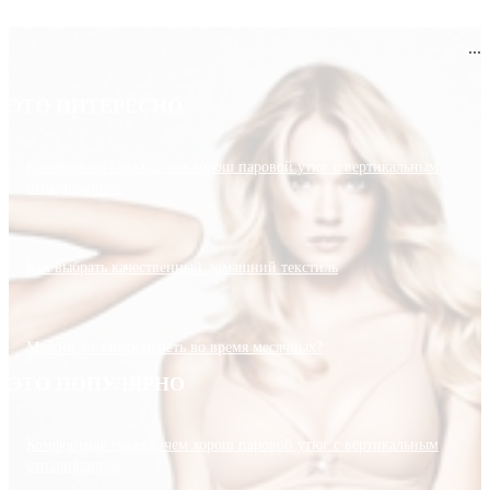
...
ЭТО ИНТЕРЕСНО
Комфортная глажка: чем хорош паровой утюг с вертикальным
отпариванием
Как выбрать качественный домашний текстиль
Можно ли забеременеть во время месячных?
ЭТО ПОПУЛЯРНО
Комфортная глажка: чем хорош паровой утюг с вертикальным
отпариванием