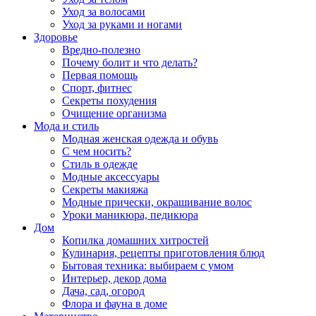
Уход за волосами
Уход за руками и ногами
Здоровье
Вредно-полезно
Почему болит и что делать?
Первая помощь
Спорт, фитнес
Секреты похудения
Очищение организма
Мода и стиль
Модная женская одежда и обувь
С чем носить?
Стиль в одежде
Модные аксессуары
Секреты макияжа
Модные прически, окрашивание волос
Уроки маникюра, педикюра
Дом
Копилка домашних хитростей
Кулинария, рецепты приготовления блюд
Бытовая техника: выбираем с умом
Интерьер, декор дома
Дача, сад, огород
Флора и фауна в доме