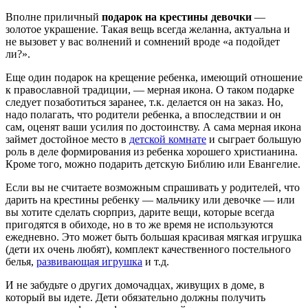
Вполне приличный
подарок на крестины девочки
—
золотое украшение. Такая вещь всегда желанна, актуальна и
не вызовет у вас волнений и сомнений вроде «а подойдет
ли?».
Еще один подарок на крещение ребенка, имеющий отношение
к православной традиции, — мерная икона. О таком подарке
следует позаботиться заранее, т.к. делается он на заказ. Но,
надо полагать, что родители ребенка, а впоследствии и он
сам, оценят ваши усилия по достоинству. А сама мерная икона
займет достойное место в
детской комнате
и сыграет большую
роль в деле формирования из ребенка хорошего христианина.
Кроме того, можно подарить детскую Библию или Евангелие.
Если вы не считаете возможным спрашивать у родителей, что
дарить на крестины ребенку — мальчику или девочке — или
вы хотите сделать сюрприз, дарите вещи, которые всегда
пригодятся в обиходе, но в то же время не используются
ежедневно. Это может быть большая красивая мягкая игрушка
(дети их очень любят), комплект качественного постельного
белья,
развивающая игрушка
и т.д.
И не забудьте о других домочадцах, живущих в доме, в
который вы идете. Дети обязательно должны получить