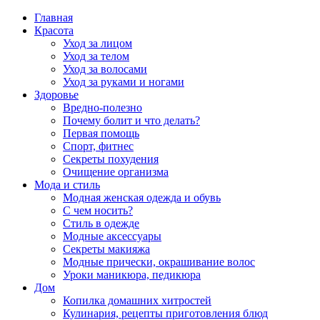
Главная
Красота
Уход за лицом
Уход за телом
Уход за волосами
Уход за руками и ногами
Здоровье
Вредно-полезно
Почему болит и что делать?
Первая помощь
Спорт, фитнес
Секреты похудения
Очищение организма
Мода и стиль
Модная женская одежда и обувь
С чем носить?
Стиль в одежде
Модные аксессуары
Секреты макияжа
Модные прически, окрашивание волос
Уроки маникюра, педикюра
Дом
Копилка домашних хитростей
Кулинария, рецепты приготовления блюд