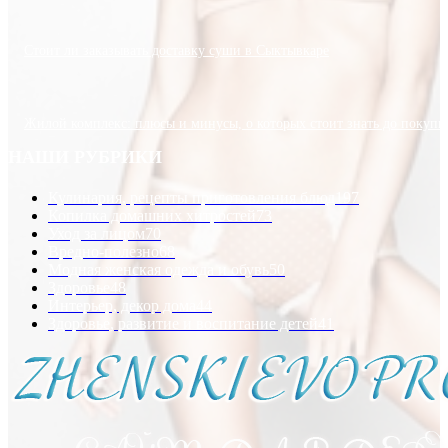
Стоит ли заказывать доставку суши в Сыктывкаре
Жилой комплекс: плюсы и минусы, о которых стоит знать до покупк
НАШИ РУБРИКИ
Кулинария, рецепты приготовления блюд
197
Копилка домашних хитростей
73
Уход за лицом
70
Вредно-полезно
68
Модная женская одежда и обувь
50
Здоровье
48
Интерьер, декор дома
44
Здоровье, развитие и воспитание детей
41