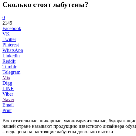
Сколько стоят лабутены?
0
2145
Facebook
VK
Twitter
Pinterest
WhatsApp
Linkedin
ReddIt
Tumblr
Telegram
Mix
Digg
LINE
Viber
Naver
Email
Print
Восхитительные, шикарные, умопомрачительные, будоражащие в
нашей стране называют продукцию известного дизайнера обуви 
– ведь цена на настоящие лабутены довольно высока.