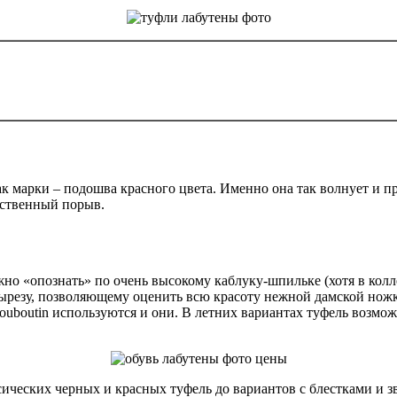
 марки – подошва красного цвета. Именно она так волнует и п
вственный порыв.
но «опознать» по очень высокому каблуку-шпильке (хотя в колле
ырезу, позволяющему оценить всю красоту нежной дамской ножк
Louboutin используются и они. В летних вариантах туфель возм
ассических черных и красных туфель до вариантов с блестками 