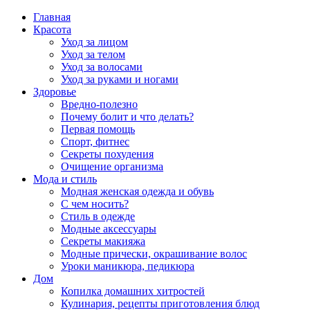
Главная
Красота
Уход за лицом
Уход за телом
Уход за волосами
Уход за руками и ногами
Здоровье
Вредно-полезно
Почему болит и что делать?
Первая помощь
Спорт, фитнес
Секреты похудения
Очищение организма
Мода и стиль
Модная женская одежда и обувь
С чем носить?
Стиль в одежде
Модные аксессуары
Секреты макияжа
Модные прически, окрашивание волос
Уроки маникюра, педикюра
Дом
Копилка домашних хитростей
Кулинария, рецепты приготовления блюд