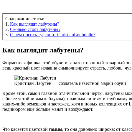
Содержание статьи:
1.
Как выглядят лабутены?
2.
Сколько стоят лабутены?
3.
С чем носить туфли от ChristianLouboutin?
Как выглядят лабутены?
Фирменная фишка этой обуви и запатентованный товарный знак
ведь красный цвет издавна символизирует страсть, любовь, чу
Кристиан Лабутен — создатель известной марки обуви
Кроме этой, самой главной отличительной черты, лабутены мож
с более устойчивым каблуком), плавным линиям и глубокому в
каких-либо ремешков и застежек, хотя в новых коллекциях от 
педикюром еще больше манят и возбуждают.
Что касается цветовой гаммы, то она довольно широка: от кл