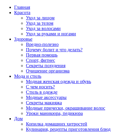
Главная
Красота
Уход за лицом
Уход за телом
Уход за волосами
Уход за руками и ногами
Здоровье
Вредно-полезно
Почему болит и что делать?
Первая помощь
Спорт, фитнес
Секреты похудения
Очищение организма
Мода и стиль
Модная женская одежда и обувь
С чем носить?
Стиль в одежде
Модные аксессуары
Секреты макияжа
Модные прически, окрашивание волос
Уроки маникюра, педикюра
Дом
Копилка домашних хитростей
Кулинария, рецепты приготовления блюд