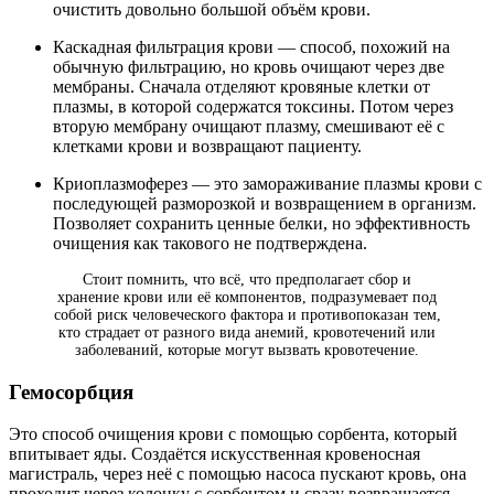
очистить довольно большой объём крови.
Каскадная фильтрация крови — способ, похожий на
обычную фильтрацию, но кровь очищают через две
мембраны. Сначала отделяют кровяные клетки от
плазмы, в которой содержатся токсины. Потом через
вторую мембрану очищают плазму, смешивают её с
клетками крови и возвращают пациенту.
Криоплазмоферез — это замораживание плазмы крови с
последующей разморозкой и возвращением в организм.
Позволяет сохранить ценные белки, но эффективность
очищения как такового не подтверждена.
Стоит помнить, что всё, что предполагает сбор и
хранение крови или её компонентов, подразумевает под
собой риск человеческого фактора и противопоказан тем,
кто страдает от разного вида анемий, кровотечений или
заболеваний, которые могут вызвать кровотечение.
Гемосорбция
Это способ очищения крови с помощью сорбента, который
впитывает яды. Создаётся искусственная кровеносная
магистраль, через неё с помощью насоса пускают кровь, она
проходит через колонку с сорбентом и сразу возвращается