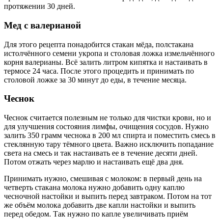
протяжении 30 дней.
Мед с валерианой
Для этого рецепта понадобится стакан мёда, полстакана
истолчённого семени укропа и столовая ложка измельчённого
корня валерианы. Всё залить литром кипятка и настаивать в
термосе 24 часа. После этого процедить и принимать по
столовой ложке за 30 минут до еды, в течение месяца.
Чеснок
Чеснок считается полезным не только для чистки крови, но и
для улучшения состояния лимфы, очищения сосудов. Нужно
залить 350 грамм чеснока в 200 мл спирта и поместить смесь в
стеклянную тару тёмного цвета. Важно исключить попадание
света на смесь и так настаивать ее в течение десяти дней.
Потом отжать через марлю и настаивать ещё два дня.
Принимать нужно, смешивая с молоком: в первый день на
четверть стакана молока нужно добавить одну каплю
чесночной настойки и выпить перед завтраком. Потом на тот
же объём молока добавить две капли настойки и выпить
перед обедом. Так нужно по капле увеличивать приём