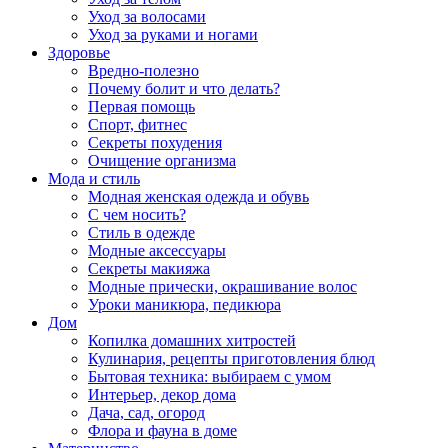
Уход за волосами
Уход за руками и ногами
Здоровье
Вредно-полезно
Почему болит и что делать?
Первая помощь
Спорт, фитнес
Секреты похудения
Очищение организма
Мода и стиль
Модная женская одежда и обувь
С чем носить?
Стиль в одежде
Модные аксессуары
Секреты макияжа
Модные прически, окрашивание волос
Уроки маникюра, педикюра
Дом
Копилка домашних хитростей
Кулинария, рецепты приготовления блюд
Бытовая техника: выбираем с умом
Интерьер, декор дома
Дача, сад, огород
Флора и фауна в доме