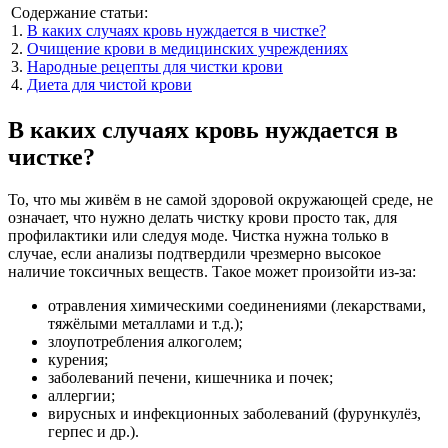
Содержание статьи:
1.
В каких случаях кровь нуждается в чистке?
2.
Очищение крови в медицинских учреждениях
3.
Народные рецепты для чистки крови
4.
Диета для чистой крови
В каких случаях кровь нуждается в
чистке?
То, что мы живём в не самой здоровой окружающей среде, не
означает, что нужно делать чистку крови просто так, для
профилактики или следуя моде. Чистка нужна только в
случае, если анализы подтвердили чрезмерно высокое
наличие токсичных веществ. Такое может произойти из-за:
отравления химическими соединениями (лекарствами,
тяжёлыми металлами и т.д.);
злоупотребления алкоголем;
курения;
заболеваний печени, кишечника и почек;
аллергии;
вирусных и инфекционных заболеваний (фурункулёз,
герпес и др.).