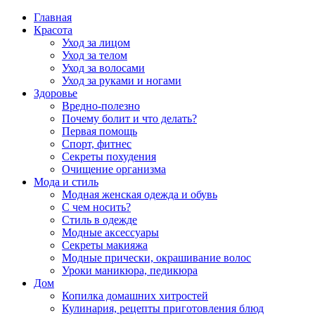
Главная
Красота
Уход за лицом
Уход за телом
Уход за волосами
Уход за руками и ногами
Здоровье
Вредно-полезно
Почему болит и что делать?
Первая помощь
Спорт, фитнес
Секреты похудения
Очищение организма
Мода и стиль
Модная женская одежда и обувь
С чем носить?
Стиль в одежде
Модные аксессуары
Секреты макияжа
Модные прически, окрашивание волос
Уроки маникюра, педикюра
Дом
Копилка домашних хитростей
Кулинария, рецепты приготовления блюд