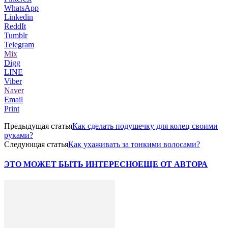
WhatsApp
Linkedin
ReddIt
Tumblr
Telegram
Mix
Digg
LINE
Viber
Naver
Email
Print
Предыдущая статья
Как сделать подушечку для колец своими
руками?
Следующая статья
Как ухаживать за тонкими волосами?
ЭТО МОЖЕТ БЫТЬ ИНТЕРЕСНО
ЕЩЕ ОТ АВТОРА