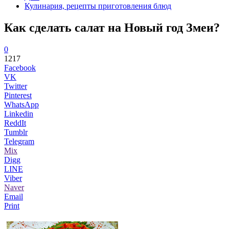
Кулинария, рецепты приготовления блюд
Как сделать салат на Новый год Змеи?
0
1217
Facebook
VK
Twitter
Pinterest
WhatsApp
Linkedin
ReddIt
Tumblr
Telegram
Mix
Digg
LINE
Viber
Naver
Email
Print
...