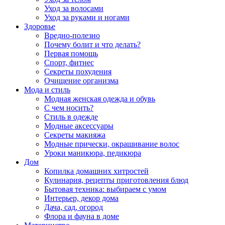
Уход за волосами
Уход за руками и ногами
Здоровье
Вредно-полезно
Почему болит и что делать?
Первая помощь
Спорт, фитнес
Секреты похудения
Очищение организма
Мода и стиль
Модная женская одежда и обувь
С чем носить?
Стиль в одежде
Модные аксессуары
Секреты макияжа
Модные прически, окрашивание волос
Уроки маникюра, педикюра
Дом
Копилка домашних хитростей
Кулинария, рецепты приготовления блюд
Бытовая техника: выбираем с умом
Интерьер, декор дома
Дача, сад, огород
Флора и фауна в доме