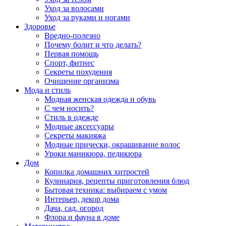
Уход за волосами
Уход за руками и ногами
Здоровье
Вредно-полезно
Почему болит и что делать?
Первая помощь
Спорт, фитнес
Секреты похудения
Очищение организма
Мода и стиль
Модная женская одежда и обувь
С чем носить?
Стиль в одежде
Модные аксессуары
Секреты макияжа
Модные прически, окрашивание волос
Уроки маникюра, педикюра
Дом
Копилка домашних хитростей
Кулинария, рецепты приготовления блюд
Бытовая техника: выбираем с умом
Интерьер, декор дома
Дача, сад, огород
Флора и фауна в доме