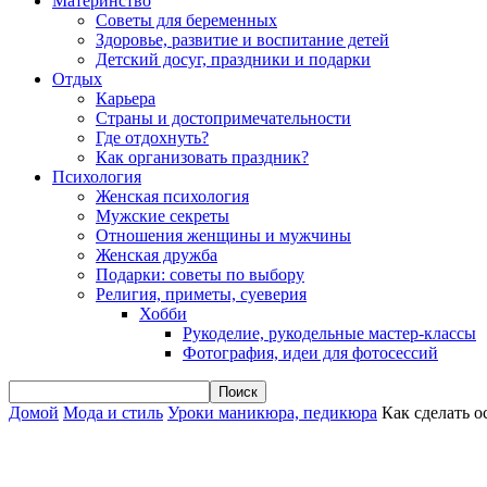
Материнство
Советы для беременных
Здоровье, развитие и воспитание детей
Детский досуг, праздники и подарки
Отдых
Карьера
Страны и достопримечательности
Где отдохнуть?
Как организовать праздник?
Психология
Женская психология
Мужские секреты
Отношения женщины и мужчины
Женская дружба
Подарки: советы по выбору
Религия, приметы, суеверия
Хобби
Рукоделие, рукодельные мастер-классы
Фотография, идеи для фотосессий
Домой
Мода и стиль
Уроки маникюра, педикюра
Как сделать 