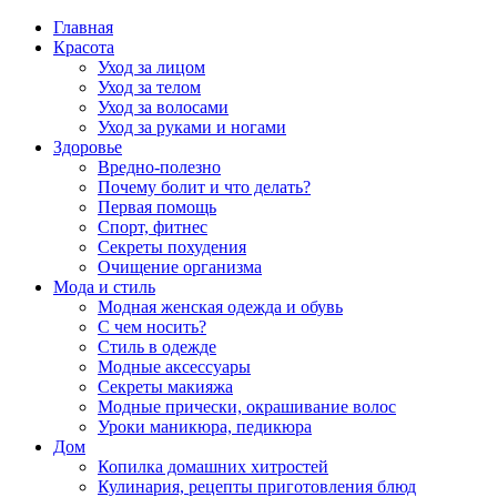
Главная
Красота
Уход за лицом
Уход за телом
Уход за волосами
Уход за руками и ногами
Здоровье
Вредно-полезно
Почему болит и что делать?
Первая помощь
Спорт, фитнес
Секреты похудения
Очищение организма
Мода и стиль
Модная женская одежда и обувь
С чем носить?
Стиль в одежде
Модные аксессуары
Секреты макияжа
Модные прически, окрашивание волос
Уроки маникюра, педикюра
Дом
Копилка домашних хитростей
Кулинария, рецепты приготовления блюд