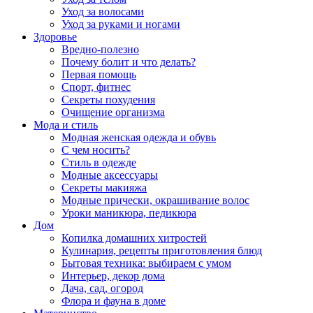
Уход за волосами
Уход за руками и ногами
Здоровье
Вредно-полезно
Почему болит и что делать?
Первая помощь
Спорт, фитнес
Секреты похудения
Очищение организма
Мода и стиль
Модная женская одежда и обувь
С чем носить?
Стиль в одежде
Модные аксессуары
Секреты макияжа
Модные прически, окрашивание волос
Уроки маникюра, педикюра
Дом
Копилка домашних хитростей
Кулинария, рецепты приготовления блюд
Бытовая техника: выбираем с умом
Интерьер, декор дома
Дача, сад, огород
Флора и фауна в доме