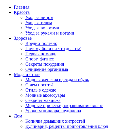
Главная
Красота
Уход за лицом
Уход за телом
Уход за волосами
Уход за руками и ногами
Здоровье
Вредно-полезно
Почему болит и что делать?
Первая помощь
Спорт, фитнес
Секреты похудения
Очищение организма
Мода и стиль
Модная женская одежда и обувь
С чем носить?
Стиль в одежде
Модные аксессуары
Секреты макияжа
Модные прически, окрашивание волос
Уроки маникюра, педикюра
Дом
Копилка домашних хитростей
Кулинария, рецепты приготовления блюд