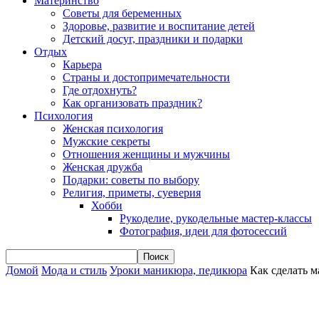
Материнство
Советы для беременных
Здоровье, развитие и воспитание детей
Детский досуг, праздники и подарки
Отдых
Карьера
Страны и достопримечательности
Где отдохнуть?
Как организовать праздник?
Психология
Женская психология
Мужские секреты
Отношения женщины и мужчины
Женская дружба
Подарки: советы по выбору
Религия, приметы, суеверия
Хобби
Рукоделие, рукодельные мастер-классы
Фотография, идеи для фотосессий
Домой
Мода и стиль
Уроки маникюра, педикюра
Как сделать 