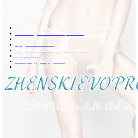
Почему снятся сны?
НАШИ РУБРИКИ
Кулинария, рецепты приготовления блюд
197
Копилка домашних хитростей
73
Уход за лицом
70
Вредно-полезно
68
Модная женская одежда и обувь
50
Здоровье
48
Интерьер, декор дома
44
Здоровье, развитие и воспитание детей
41