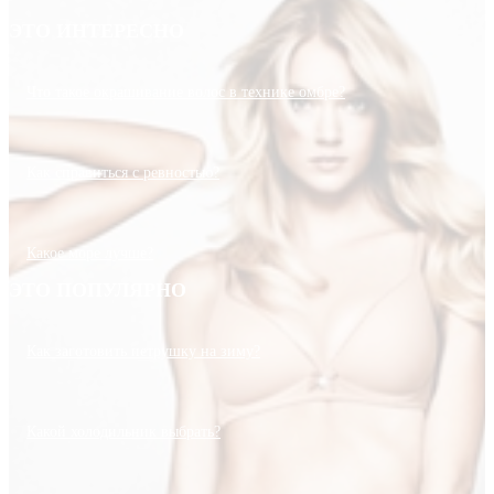
ЭТО ИНТЕРЕСНО
Что такое окрашивание волос в технике омбре?
Как справиться с ревностью?
Какое море лучше?
ЭТО ПОПУЛЯРНО
Как заготовить петрушку на зиму?
Какой холодильник выбрать?