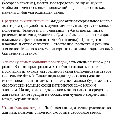
(кесарево сечение), носить послеродовой бандаж. Лучше
чтобы он имел несколько положений, ведь неизвестно как
изменится фигура родившей дамы.
Средства личной гигиены
. Жидкое антибактериальное мыло с
дозатором (для удобства), лучше детское, шампунь, несколько
полотенец (банное и для умывания), зубная щетка, паста,
ролевые полотенца, туалетная бумага (самая нежная или даже
влажные салфетки для интимной гигиены). Пригодятся
влажные и сухие салфетки. Естественно, расческа и резинка
для волос. Можно взять маникюрные ножницы т одноразовый
бритвенный станок.
Упаковку самых больших прокладок
, есть специальные – для
родов. В некоторых роддомах требуют готовить такие
прокладки из кусков натуральной ткани (использовать старое
постельное белье). Также подкладки для сосков (можно
использовать ватные диски) — текущее молоко будет мешать,
сверхчувствительные соски натираются даже мягким
хлопком. На подкладки для сосков можно нанести средство
для заживления трещин на сосках для лучшего воздействия
между кормлениями.
Что-нибудь для отдыха
. Любимая книга, а лучше руководство
для мам, позволят с пользой скоротать свободное время.