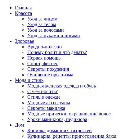
Главная
Красота
Уход за лицом
Уход за телом
Уход за волосами
Уход за руками и ногами
Здоровье
Вредно-полезно
Почему болит и что делать?
Первая помощь
Спорт, фитнес
Секреты похудения
Очищение организма
Мода и стиль
Модная женская одежда и обувь
С чем носить?
Стиль в одежде
Модные аксессуары
Секреты макияжа
Модные прически, окрашивание волос
Уроки маникюра, педикюра
Дом
Копилка домашних хитростей
Кулинария, рецепты приготовления блюд