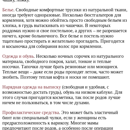
Белье
. Свободные комфортные трусики из натуральной ткани,
иногда требуют одноразовые. Несколько бюстгальтеров для
кормления, хотя можно обойтись просто свободным бельем из
хлопка, в грудь вытаскивать из чашечки. В некоторых
роддомах нужно и свое постельное, а других – не разрешается
ничего, кроме больничного. Все белье и постель нужно
тщательно простирать и желательно прогладить. Пригодится
и косыночка для собирания волос при кормлении.
Одежда и обувь
. Несколько ночных сорочек из натурального
материала, свободного покроя, халат, тонкие и теплые
носочки. Тапочки лучше брать резиновые или моющиеся.
Теплые вещи – даже если роды проходят летом, часто может
знобить. Поэтому теплая кофта и носки не помешают.
Нарядная одежда на выписку
(свободная и удобная, с
возможностью достать грудь), обувь на низком каблуке. Для
этого случая пригодится косметика, так после родов лучше
ничем не пользоваться, в том числе духами.
Профилактические средства
. Это может быть эластичный
бинт или специальный чулки, если у женщины есть
предрасположенность к варикозу. Многие мамы
предпочитают после родов, а особенно после операции