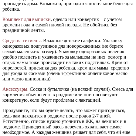
прогладить дома. Возможно, пригодится постельное белье для
ребенка.
Комплект для выписки
, одеяло или конвертик – с учетом
времени года и самой плохой погоды. Не обойтись без
праздничной ленты.
Средства гигиены
. Влажные детские салфетки. Упаковку
одноразовых подгузников для новорожденных (не берите
самый маленьких размер). Упаковку одноразовых пеленок —
удобно пеленать и ухаживать за малышом на них, осмотр и
отдых мамы тоже происходит на таких подстилках. Крем от
опрелостей, присыпка для ребенка, крем для мамы, средство
для ухода за сосками (очень эффективно облепиховое масло
или масло шиповника).
Аксессуары
. Соска и бутылочка (на всякий случай). Смесь для
кормления обычно есть в роддоме или они посоветуют
конкретную, если будут проблемы с лактацией.
Продумайте, что вы будете делать, что может пригодиться,
ведь вам находится в роддоме после родов 2-7 дней.
Естественно, список нужно уточнить в ЖК, на лекциях и в
роддоме. Приведенный здесь перечень охватывает самое
необходимое. А каждая женщина решает для себя, что ей еще