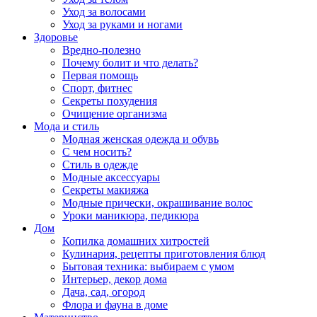
Уход за волосами
Уход за руками и ногами
Здоровье
Вредно-полезно
Почему болит и что делать?
Первая помощь
Спорт, фитнес
Секреты похудения
Очищение организма
Мода и стиль
Модная женская одежда и обувь
С чем носить?
Стиль в одежде
Модные аксессуары
Секреты макияжа
Модные прически, окрашивание волос
Уроки маникюра, педикюра
Дом
Копилка домашних хитростей
Кулинария, рецепты приготовления блюд
Бытовая техника: выбираем с умом
Интерьер, декор дома
Дача, сад, огород
Флора и фауна в доме