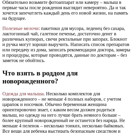
Обязательно возьмите фотоаппарат или камеру – малыш в
первые часы после рождения выглядит невероятно. Да и так
хочется запечатлеть каждый день его новой жизни, на память
на будущее.
Полезные мелочи
: пакетики для мусора, леденец без сахара,
лактогонный чай, галетное печенье, достаточно денег в
различных купюрах, свечи ректальные при запорах. Блокнот
и ручка могут хорошо выручить. Написать список препаратов
или передачу из дома, записать рекомендации доктора, замеры
и процедуры, которые проводятся, данные по докторам – без
заметок не обойтись.
Что взять в роддом для
новорожденного?
Одежда для малыша
. Несколько комплектов для
новорожденного – не меньше 4 полных наборов, с учетом
царапок и носочков. Обычно беременная женщина
ориентировочно знает, с каким весом должен родиться
малыш, но одежду на него лучше брать немного больше –
более крупный новорожденный не останется без наряда. Не
меньше 4 пеленок – несколько тонких, несколько байковых.
Все вещи для ребенка выстирать безопасным средством и