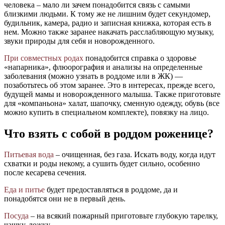
человека – мало ли зачем понадобится связь с самыми
близкими людьми. К тому же не лишним будет секундомер,
будильник, камера, радио и записная книжка, которая есть в
нем. Можно также заранее накачать расслабляющую музыку,
звуки природы для себя и новорожденного.
При совместных родах
понадобится справка о здоровье
«напарника», флюорография и анализы на определенные
заболевания (можно узнать в роддоме или в ЖК) —
позаботьтесь об этом заранее. Это в интересах, прежде всего,
будущей мамы и новорожденного малыша. Также приготовьте
для «компаньона» халат, шапочку, сменную одежду, обувь (все
можно купить в специальном комплекте), повязку на лицо.
Что взять с собой в роддом роженице?
Питьевая вода
– очищенная, без газа. Искать воду, когда идут
схватки и роды некому, а сушить будет сильно, особенно
после кесарева сечения.
Еда и питье
будет предоставляться в роддоме, да и
понадобятся они не в первый день.
Посуда
– на всякий пожарный приготовьте глубокую тарелку,
чашку, ложку.