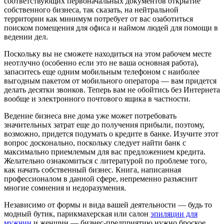
соответствующих первоначальных документов открытие
собственного бизнеса, так сказать, на нейтральной
территории как минимум потребует от вас озаботиться
поиском помещения для офиса и наймом людей для помощи в
ведении дел.
Поскольку вы не сможете находиться на этом рабочем месте
неотлучно (особенно если это не ваша основная работа),
запаситесь еще одним мобильным телефоном с наиболее
выгодным пакетом от мобильного оператора — вам придется
делать десятки звонков. Теперь вам не обойтись без Интернета
вообще и электронного почтового ящика в частности.
Ведение бизнеса вне дома уже может потребовать
значительных затрат еще до получения прибыли, поэтому,
возможно, придется подумать о кредите в банке. Изучите этот
вопрос досконально, поскольку следует найти банк с
максимально приемлемым для вас предложением кредита.
Желательно ознакомиться с литературой по проблеме того,
как начать собственный бизнес. Книга, написанная
профессионалом в данной сфере, непременно разъяснит
многие сомнения и недоразумения.
Независимо от формы и вида вашей деятельности — будь то
модный бутик, парикмахерская или салон
эпиляции для
мужчин
и женщин — бизнес-предприятию нужно броское,