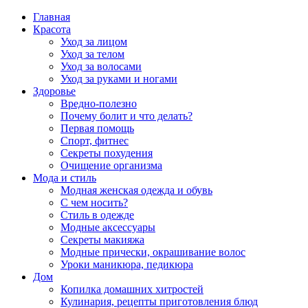
Главная
Красота
Уход за лицом
Уход за телом
Уход за волосами
Уход за руками и ногами
Здоровье
Вредно-полезно
Почему болит и что делать?
Первая помощь
Спорт, фитнес
Секреты похудения
Очищение организма
Мода и стиль
Модная женская одежда и обувь
С чем носить?
Стиль в одежде
Модные аксессуары
Секреты макияжа
Модные прически, окрашивание волос
Уроки маникюра, педикюра
Дом
Копилка домашних хитростей
Кулинария, рецепты приготовления блюд