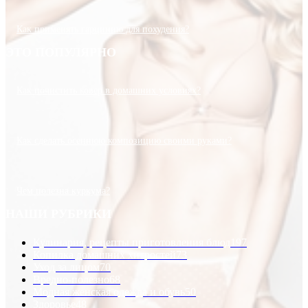
Как применять гарцинию для похудения?
ЭТО ПОПУЛЯРНО
Как почистить ковер в домашних условиях?
Как сделать осеннюю композицию своими руками?
Чем полезна куркума?
НАШИ РУБРИКИ
Кулинария, рецепты приготовления блюд
197
Копилка домашних хитростей
73
Уход за лицом
70
Вредно-полезно
68
Модная женская одежда и обувь
50
Здоровье
48