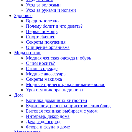
Уход за волосами
Уход за руками и ногами
Здоровье
Вредно-полезно
Почему болит и что делать?
Первая помощь
Спорт, фитнес
Секреты похудения
Очищение организма
Мода и стиль
Модная женская одежда и обувь
С чем носить?
Стиль в одежде
Модные аксессуары
Секреты макияжа
Модные прически, окрашивание волос
Уроки маникюра, педикюра
Дом
Копилка домашних хитростей
Кулинария, рецепты приготовления блюд
Бытовая техника: выбираем с умом
Интерьер, декор дома
Дача, сад, огород
Флора и фауна в доме