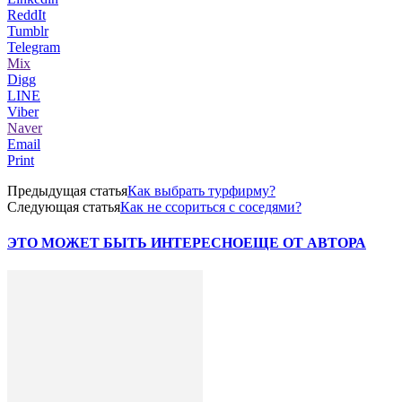
ReddIt
Tumblr
Telegram
Mix
Digg
LINE
Viber
Naver
Email
Print
Предыдущая статья
Как выбрать турфирму?
Следующая статья
Как не ссориться с соседями?
ЭТО МОЖЕТ БЫТЬ ИНТЕРЕСНО
ЕЩЕ ОТ АВТОРА