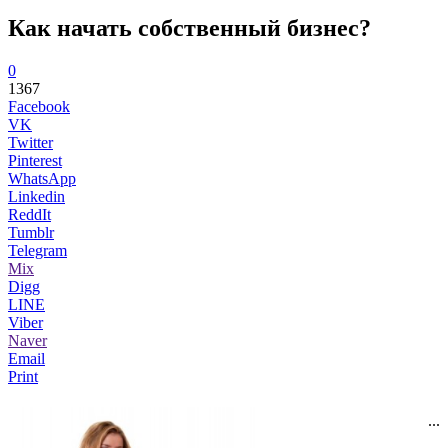
Как начать собственный бизнес?
0
1367
Facebook
VK
Twitter
Pinterest
WhatsApp
Linkedin
ReddIt
Tumblr
Telegram
Mix
Digg
LINE
Viber
Naver
Email
Print
...