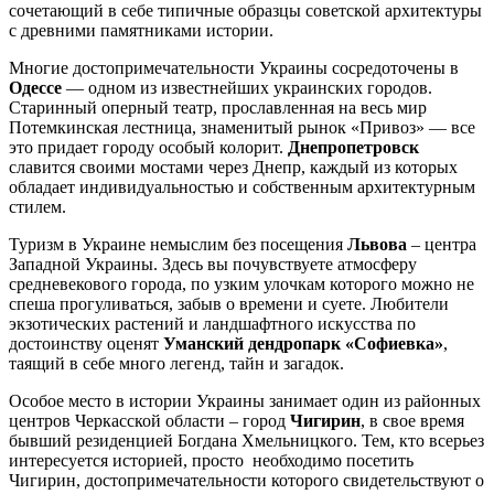
сочетающий в себе типичные образцы советской архитектуры
с древними памятниками истории.
Многие достопримечательности Украины сосредоточены в
Одессе
— одном из известнейших украинских городов.
Старинный оперный театр, прославленная на весь мир
Потемкинская лестница, знаменитый рынок «Привоз» — все
это придает городу особый колорит.
Днепропетровск
славится своими мостами через Днепр, каждый из которых
обладает индивидуальностью и собственным архитектурным
стилем.
Туризм в Украине немыслим без посещения
Львова
– центра
Западной Украины. Здесь вы почувствуете атмосферу
средневекового города, по узким улочкам которого можно не
спеша прогуливаться, забыв о времени и суете. Любители
экзотических растений и ландшафтного искусства по
достоинству оценят
Уманский дендропарк «Софиевка»
,
таящий в себе много легенд, тайн и загадок.
Особое место в истории Украины занимает один из районных
центров Черкасской области – город
Чигирин
, в свое время
бывший резиденцией Богдана Хмельницкого. Тем, кто всерьез
интересуется историей, просто необходимо посетить
Чигирин, достопримечательности которого свидетельствуют о