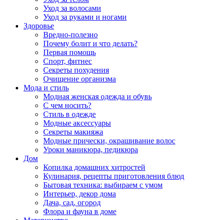
Уход за волосами
Уход за руками и ногами
Здоровье
Вредно-полезно
Почему болит и что делать?
Первая помощь
Спорт, фитнес
Секреты похудения
Очищение организма
Мода и стиль
Модная женская одежда и обувь
С чем носить?
Стиль в одежде
Модные аксессуары
Секреты макияжа
Модные прически, окрашивание волос
Уроки маникюра, педикюра
Дом
Копилка домашних хитростей
Кулинария, рецепты приготовления блюд
Бытовая техника: выбираем с умом
Интерьер, декор дома
Дача, сад, огород
Флора и фауна в доме