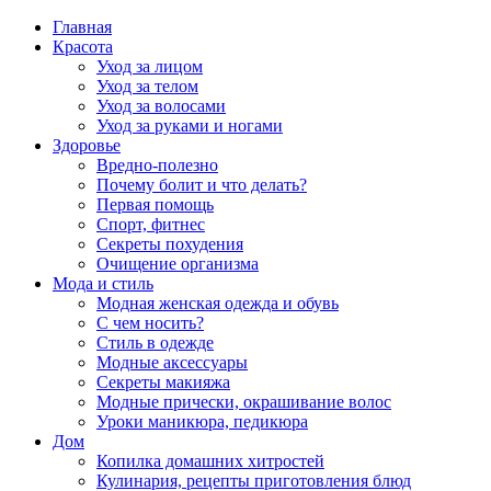
Главная
Красота
Уход за лицом
Уход за телом
Уход за волосами
Уход за руками и ногами
Здоровье
Вредно-полезно
Почему болит и что делать?
Первая помощь
Спорт, фитнес
Секреты похудения
Очищение организма
Мода и стиль
Модная женская одежда и обувь
С чем носить?
Стиль в одежде
Модные аксессуары
Секреты макияжа
Модные прически, окрашивание волос
Уроки маникюра, педикюра
Дом
Копилка домашних хитростей
Кулинария, рецепты приготовления блюд