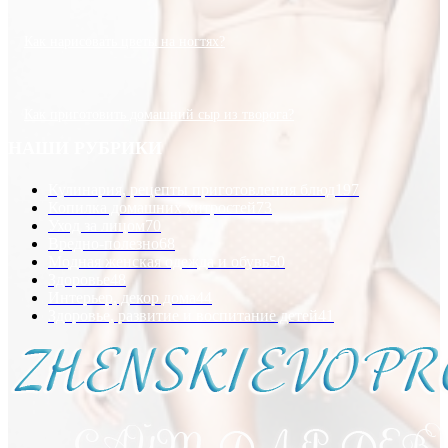
Как нарисовать цветы на ногтях?
Как приготовить домашний сыр из творога?
НАШИ РУБРИКИ
Кулинария, рецепты приготовления блюд
197
Копилка домашних хитростей
73
Уход за лицом
70
Вредно-полезно
68
Модная женская одежда и обувь
50
Здоровье
48
Интерьер, декор дома
44
Здоровье, развитие и воспитание детей
41