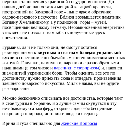
периоде становления украинской государственности. До
наших дней дошли остатки мощной казацкой крепости,
построенной на Замковой горе – ныне ярком образчике
садово-паркового искусства. Вблизи возвышается памятник
Богдану Хмельницкому, а у подножия горы – музей,
посвященный великому гетману. Необыкновенная энергетика
этих мест не позволит вам забыть полученные здесь
впечатления.
Гурманы, да и не только они, не смогут остаться
равнодушными к
вкусным и сытным блюдам украинской
кухни
в сочетании с необычайным гостеприимством местных
жителей. Галушки, пампушки, вареники с разнообразными
начинками (в том числе и
вареники с сюрпризом
) и, наконец,
знаменитый украинский борщ. Чтобы оценить все это по
достоинству нужно приехать сюда и отведать произведения
здешнего поварского искусства. Милые дамы, вы не будете
разочарованы.
Можно бесконечно описывать все достоинства, которые таит
в себе туризм в Украине. Но лучше самим окунуться в эту
незабываемую атмосферу, открывая для себя бесценные
сокровища природы, истории и людских сердец.
Ирина Птуха специально для
Женские Вопросы