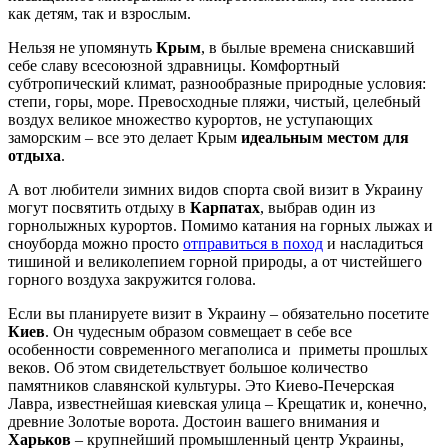
как детям, так и взрослым.
Нельзя не упомянуть
Крым
, в былые времена снискавший
себе славу всесоюзной здравницы. Комфортный
субтропический климат, разнообразные природные условия:
степи, горы, море. Превосходные пляжи, чистый, целебный
воздух великое множество курортов, не уступающих
заморским – все это делает Крым
идеальным местом для
отдыха
.
А вот любители зимних видов спорта свой визит в Украину
могут посвятить отдыху в
Карпатах
, выбрав один из
горнолыжных курортов. Помимо катания на горных лыжах и
сноуборда можно просто
отправиться в поход
и насладиться
тишиной и великолепием горной природы, а от чистейшего
горного воздуха закружится голова.
Если вы планируете визит в Украину – обязательно посетите
Киев
. Он чудесным образом совмещает в себе все
особенности современного мегаполиса и приметы прошлых
веков. Об этом свидетельствует большое количество
памятников славянской культуры. Это Киево-Печерская
Лавра, известнейшая киевская улица – Крещатик и, конечно,
древние Золотые ворота. Достоин вашего внимания и
Харьков
– крупнейший промышленный центр Украины,