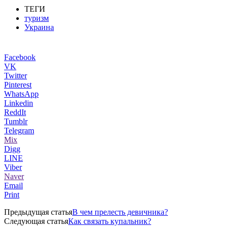
ТЕГИ
туризм
Украина
Facebook
VK
Twitter
Pinterest
WhatsApp
Linkedin
ReddIt
Tumblr
Telegram
Mix
Digg
LINE
Viber
Naver
Email
Print
Предыдущая статья
В чем прелесть девичника?
Следующая статья
Как связать купальник?