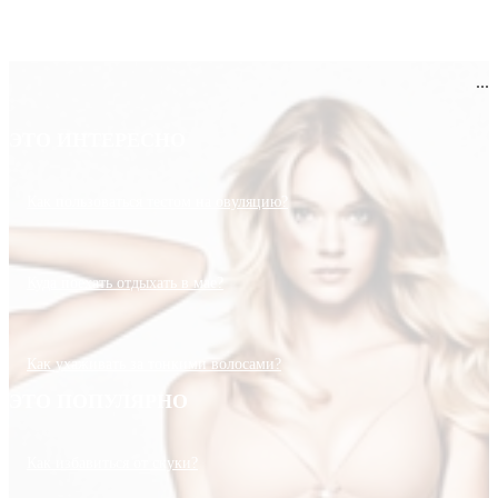
...
ЭТО ИНТЕРЕСНО
Как пользоваться тестом на овуляцию?
Куда поехать отдыхать в мае?
Как ухаживать за тонкими волосами?
ЭТО ПОПУЛЯРНО
Как избавиться от скуки?