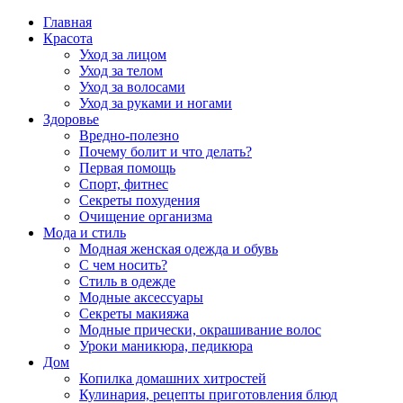
Главная
Красота
Уход за лицом
Уход за телом
Уход за волосами
Уход за руками и ногами
Здоровье
Вредно-полезно
Почему болит и что делать?
Первая помощь
Спорт, фитнес
Секреты похудения
Очищение организма
Мода и стиль
Модная женская одежда и обувь
С чем носить?
Стиль в одежде
Модные аксессуары
Секреты макияжа
Модные прически, окрашивание волос
Уроки маникюра, педикюра
Дом
Копилка домашних хитростей
Кулинария, рецепты приготовления блюд