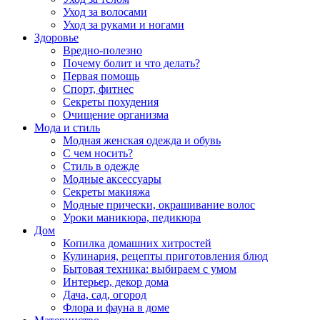
Уход за волосами
Уход за руками и ногами
Здоровье
Вредно-полезно
Почему болит и что делать?
Первая помощь
Спорт, фитнес
Секреты похудения
Очищение организма
Мода и стиль
Модная женская одежда и обувь
С чем носить?
Стиль в одежде
Модные аксессуары
Секреты макияжа
Модные прически, окрашивание волос
Уроки маникюра, педикюра
Дом
Копилка домашних хитростей
Кулинария, рецепты приготовления блюд
Бытовая техника: выбираем с умом
Интерьер, декор дома
Дача, сад, огород
Флора и фауна в доме