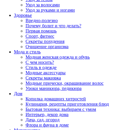
Уход за волосами
Уход за руками и ногами
Здоровье
Вредно-полезно
Почему болит и что делать?
Первая помощь
Спорт, фитнес
Секреты похудения
Очищение организма
Мода и стиль
Модная женская одежда и обувь
С чем носить?
Стиль в одежде
Модные аксессуары
Секреты макияжа
Модные прически, окрашивание волос
Уроки маникюра, педикюра
Дом
Копилка домашних хитростей
Кулинария, рецепты приготовления блюд
Бытовая техника: выбираем с умом
Интерьер, декор дома
Дача, сад, огород
Флора и фауна в доме