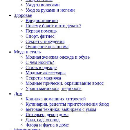
Уход за волосами
Уход за руками и ногами
Здоровье
Вредно-полезно
Почему болит и что делать?
Первая помощь
Спорт, фитнес
Секреты похудения
Очищение организма
Мода и стиль
Модная женская одежда и обувь
С чем носить?
Стиль в одежде
Модные аксессуары
Секреты макияжа
Модные прически, окрашивание волос
Уроки маникюра, педикюра
Дом
Копилка домашних хитростей
Кулинария, рецепты приготовления блюд
Бытовая техника: выбираем с умом
Интерьер, декор дома
Дача, сад, огород
Флора и фауна в доме