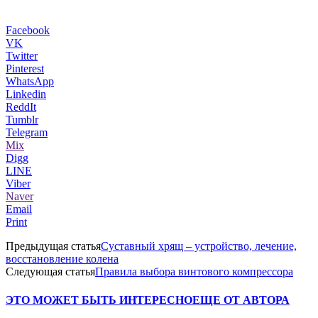
Facebook
VK
Twitter
Pinterest
WhatsApp
Linkedin
ReddIt
Tumblr
Telegram
Mix
Digg
LINE
Viber
Naver
Email
Print
Предыдущая статья
Суставный хрящ – устройство, лечение,
восстановление колена
Следующая статья
Правила выбора винтового компрессора
ЭТО МОЖЕТ БЫТЬ ИНТЕРЕСНО
ЕЩЕ ОТ АВТОРА