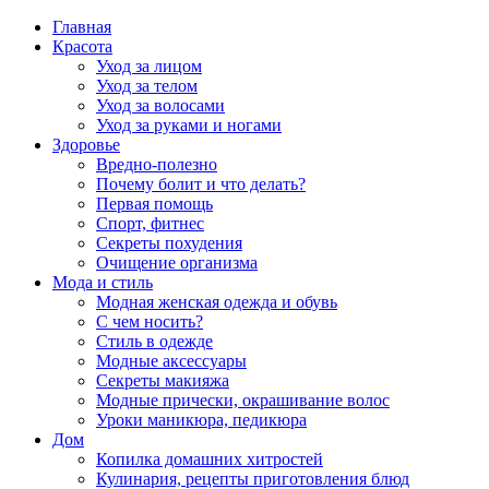
Главная
Красота
Уход за лицом
Уход за телом
Уход за волосами
Уход за руками и ногами
Здоровье
Вредно-полезно
Почему болит и что делать?
Первая помощь
Спорт, фитнес
Секреты похудения
Очищение организма
Мода и стиль
Модная женская одежда и обувь
С чем носить?
Стиль в одежде
Модные аксессуары
Секреты макияжа
Модные прически, окрашивание волос
Уроки маникюра, педикюра
Дом
Копилка домашних хитростей
Кулинария, рецепты приготовления блюд