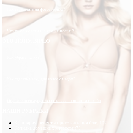
Как заработать на фотографиях?
Что такое кюлоты и с чем их носить?
ЭТО ПОПУЛЯРНО
Как убрать челку?
Как сделать маску для волос с медом?
Оцените преимущество оптового шоппинга онлайн
НАШИ РУБРИКИ
Кулинария, рецепты приготовления блюд
197
Копилка домашних хитростей
73