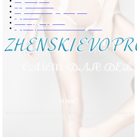
Уход за лицом
70
Вредно-полезно
68
Модная женская одежда и обувь
50
Здоровье
48
Интерьер, декор дома
44
Здоровье, развитие и воспитание детей
41
О НАС
Женские Вопросы. На сайте Вы найдете ответы самые актуальные и
интересные женские темы