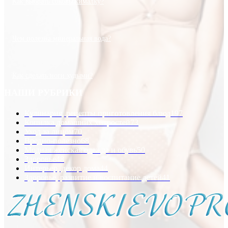
Как выбрать соковыжималку?
Чем полезна минеральная вода?
Как сделать ноги худыми?
НАШИ РУБРИКИ
Кулинария, рецепты приготовления блюд
197
Копилка домашних хитростей
73
Уход за лицом
70
Вредно-полезно
68
Модная женская одежда и обувь
50
Здоровье
48
Интерьер, декор дома
44
Здоровье, развитие и воспитание детей
41