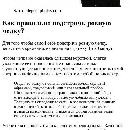
Фото: depositphotos.com
Как правильно подстричь ровную
челку?
Для того чтобы самой себе подстричь ровную челку,
запаситесь временем, выделив на стрижку 15-20 минут.
Чтобы челка не оказалась слишком короткой, слегка
увлажните ее и подстригайте с запасом длины.
Существующее мнение о том, что челку нужно стричь сухой,
в корне ошибочно, вам скажет об этом любой парикмахер.
Отделите челку от остальной массы волос, сделав П-
образный, треугольный или параллельный пробор.
Ширина челки должна ограничиваться шириной лба, т.
е. не выходить за правую и левую лобные выпуклости.
Толщину вы определяете сами, в зависимости от личных
предпочтений: кто-то любит густые челки, а кому-то
нравятся классические. Также при формировании челки
стоит учитывать и густоту ваших волос.
Уберите все волосы (за исключением челки) назад. Зачешите