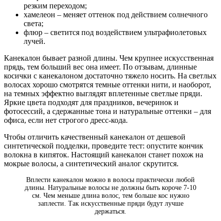
резким переходом;
хамелеон – меняет оттенок под действием солнечного
света;
флюр – светится под воздействием ультрафиолетовых
лучей.
Канекалон бывает разной длины. Чем крупнее искусственная
прядь, тем больший вес она имеет. По отзывам, длинные
косички с канекалоном достаточно тяжело носить. На светлых
волосах хорошо смотрятся темные оттенки нити, и наоборот,
на темных эффектно выглядят вплетенные светлые пряди.
Яркие цвета подходят для праздников, вечеринок и
фотосессий, а сдержанные тона и натуральные оттенки – для
офиса, если нет строгого дресс-кода.
Чтобы отличить качественный канекалон от дешевой
синтетической подделки, проведите тест: опустите кончик
волокна в кипяток. Настоящий канекалон станет похож на
мокрые волосы, а синтетический аналог скрутится.
Вплести канекалон можно в волосы практически любой
длины. Натуральные волосы не должны быть короче 7-10
см. Чем меньше длина волос, тем больше кос нужно
заплести. Так искусственные пряди будут лучше
держаться.