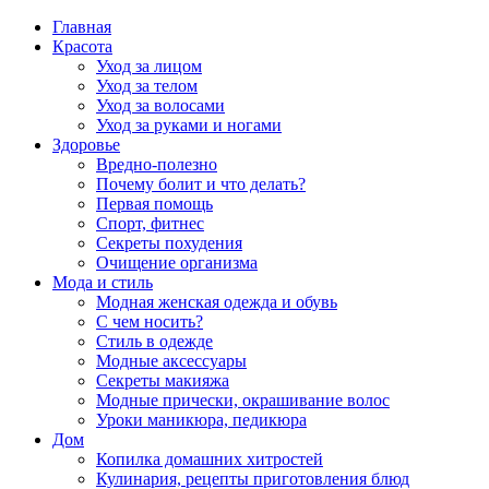
Главная
Красота
Уход за лицом
Уход за телом
Уход за волосами
Уход за руками и ногами
Здоровье
Вредно-полезно
Почему болит и что делать?
Первая помощь
Спорт, фитнес
Секреты похудения
Очищение организма
Мода и стиль
Модная женская одежда и обувь
С чем носить?
Стиль в одежде
Модные аксессуары
Секреты макияжа
Модные прически, окрашивание волос
Уроки маникюра, педикюра
Дом
Копилка домашних хитростей
Кулинария, рецепты приготовления блюд