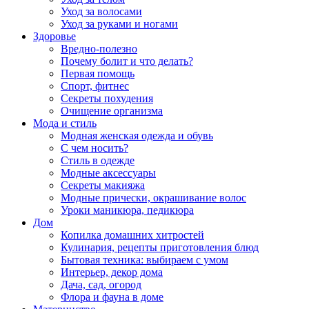
Уход за волосами
Уход за руками и ногами
Здоровье
Вредно-полезно
Почему болит и что делать?
Первая помощь
Спорт, фитнес
Секреты похудения
Очищение организма
Мода и стиль
Модная женская одежда и обувь
С чем носить?
Стиль в одежде
Модные аксессуары
Секреты макияжа
Модные прически, окрашивание волос
Уроки маникюра, педикюра
Дом
Копилка домашних хитростей
Кулинария, рецепты приготовления блюд
Бытовая техника: выбираем с умом
Интерьер, декор дома
Дача, сад, огород
Флора и фауна в доме