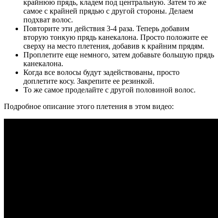
крайнюю прядь, кладем под центральную. Затем то же
самое с крайней прядью с другой стороны. Делаем
подхват волос.
Повторите эти действия 3-4 раза. Теперь добавим
вторую тонкую прядь канекалона. Просто положите ее
сверху на место плетения, добавив к крайним прядям.
Проплетите еще немного, затем добавьте большую прядь
канекалона.
Когда все волосы будут задействованы, просто
доплетите косу. Закрепите ее резинкой.
То же самое проделайте с другой половиной волос.
Подробное описание этого плетения в этом видео: