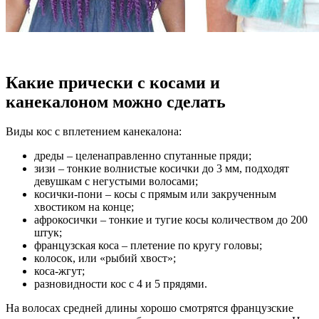
Какие прически с косами и
канекалоном можно сделать
Виды кос с вплетением канекалона:
дреды – целенаправленно спутанные пряди;
зизи – тонкие волнистые косички до 3 мм, подходят
девушкам с негустыми волосами;
косички-пони – косы с прямым или закрученным
хвостиком на конце;
афрокосички – тонкие и тугие косы количеством до 200
штук;
французская коса – плетение по кругу головы;
колосок, или «рыбий хвост»;
коса-жгут;
разновидности кос с 4 и 5 прядями.
На волосах средней длины хорошо смотрятся французские