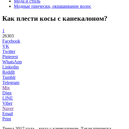
Мода и стиль
Модные прически, окрашивание волос
Как плести косы с канекалоном?
1
26303
Facebook
VK
Twitter
Pinterest
WhatsApp
Linkedin
ReddIt
Tumblr
Telegram
Mix
Digg
LINE
Viber
Naver
Email
Print
Тренд 2017 года – косы с канекалоном. Такая прическа