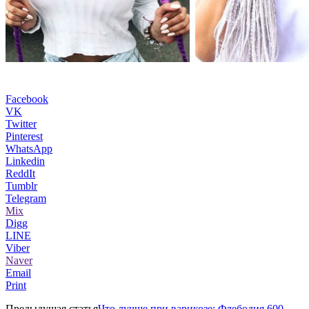
Facebook
VK
Twitter
Pinterest
WhatsApp
Linkedin
ReddIt
Tumblr
Telegram
Mix
Digg
LINE
Viber
Naver
Email
Print
Предыдущая статья
Что лучше при варикозе: Флебодия 600