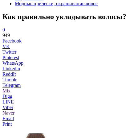
Модные прически, окрашивание волос
Как правильно укладывать волосы?
0
949
Facebook
VK
Twitter
Pinterest
WhatsApp
Linkedin
ReddIt
Tumblr
Telegram
Mix
Digg
LINE
Viber
Naver
Email
Print
...