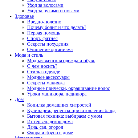
Уход за волосами
Уход за руками и ногами
Здоровье
Вредно-полезно
Почему болит и что делать?
Первая помощь
Спорт, фитнес
Секреты похудения
Очищение организма
Мода и стиль
Модная женская одежда и обувь
С чем носить?
Стиль в одежде
Модные аксессуары
Секреты макияжа
Модные прически, окрашивание волос
Уроки маникюра, педикюра
Дом
Копилка домашних хитростей
Кулинария, рецепты приготовления блюд
Бытовая техника: выбираем с умом
Интерьер, декор дома
Дача, сад, огород
Флора и фауна в доме