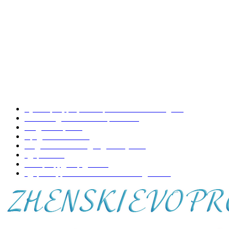
Как отмыть микроволновку?
Скраб для лица: его свойства, мифы и технология применения
НАШИ РУБРИКИ
Кулинария, рецепты приготовления блюд
197
Копилка домашних хитростей
73
Уход за лицом
70
Вредно-полезно
68
Модная женская одежда и обувь
50
Здоровье
48
Интерьер, декор дома
44
Здоровье, развитие и воспитание детей
41