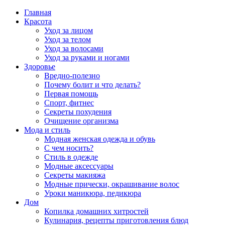
Главная
Красота
Уход за лицом
Уход за телом
Уход за волосами
Уход за руками и ногами
Здоровье
Вредно-полезно
Почему болит и что делать?
Первая помощь
Спорт, фитнес
Секреты похудения
Очищение организма
Мода и стиль
Модная женская одежда и обувь
С чем носить?
Стиль в одежде
Модные аксессуары
Секреты макияжа
Модные прически, окрашивание волос
Уроки маникюра, педикюра
Дом
Копилка домашних хитростей
Кулинария, рецепты приготовления блюд