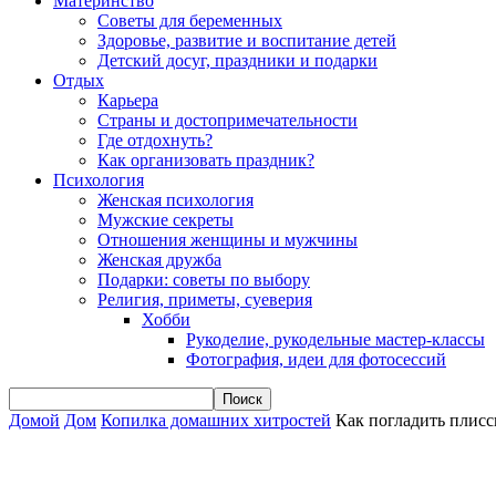
Материнство
Советы для беременных
Здоровье, развитие и воспитание детей
Детский досуг, праздники и подарки
Отдых
Карьера
Страны и достопримечательности
Где отдохнуть?
Как организовать праздник?
Психология
Женская психология
Мужские секреты
Отношения женщины и мужчины
Женская дружба
Подарки: советы по выбору
Религия, приметы, суеверия
Хобби
Рукоделие, рукодельные мастер-классы
Фотография, идеи для фотосессий
Домой
Дом
Копилка домашних хитростей
Как погладить плис