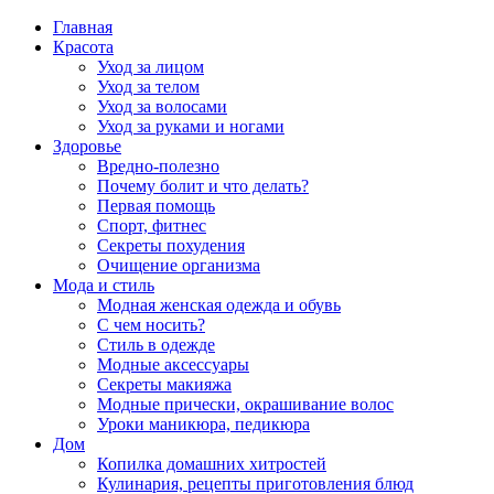
Главная
Красота
Уход за лицом
Уход за телом
Уход за волосами
Уход за руками и ногами
Здоровье
Вредно-полезно
Почему болит и что делать?
Первая помощь
Спорт, фитнес
Секреты похудения
Очищение организма
Мода и стиль
Модная женская одежда и обувь
С чем носить?
Стиль в одежде
Модные аксессуары
Секреты макияжа
Модные прически, окрашивание волос
Уроки маникюра, педикюра
Дом
Копилка домашних хитростей
Кулинария, рецепты приготовления блюд