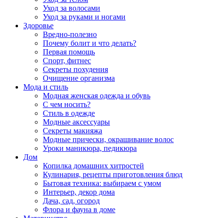
Уход за волосами
Уход за руками и ногами
Здоровье
Вредно-полезно
Почему болит и что делать?
Первая помощь
Спорт, фитнес
Секреты похудения
Очищение организма
Мода и стиль
Модная женская одежда и обувь
С чем носить?
Стиль в одежде
Модные аксессуары
Секреты макияжа
Модные прически, окрашивание волос
Уроки маникюра, педикюра
Дом
Копилка домашних хитростей
Кулинария, рецепты приготовления блюд
Бытовая техника: выбираем с умом
Интерьер, декор дома
Дача, сад, огород
Флора и фауна в доме